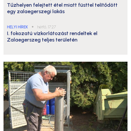
Tűzhelyen felejtett étel miatt füsttel telítődött
egy zalaegerszegi lakás
HELYI HÍREK
●
hétfő, 17:27
I. fokozatú vízkorlátozást rendeltek el
Zalaegerszeg teljes területén