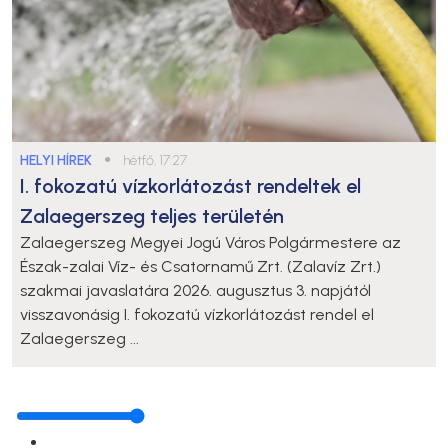
HELYI HÍREK
●
hétfő, 17:27
I. fokozatú vízkorlátozást rendeltek el
Zalaegerszeg teljes területén
Zalaegerszeg Megyei Jogú Város Polgármestere az
Észak-zalai Víz- és Csatornamű Zrt. (Zalavíz Zrt.)
szakmai javaslatára 2026. augusztus 3. napjától
visszavonásig I. fokozatú vízkorlátozást rendel el
Zalaegerszeg ...