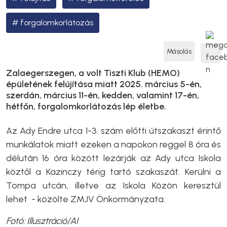
forgalomkorlátozás
Másolás
Zalaegerszegen, a volt Tiszti Klub (HEMO)
épületének felújítása miatt 2025. március 5-én,
szerdán, március 11-én, kedden, valamint 17-én,
hétfőn, forgalomkorlátozás lép életbe.
Az Ady Endre utca 1-3. szám előtti útszakaszt érintő
munkálatok miatt ezeken a napokon reggel 8 óra és
délután 16 óra között lezárják az Ady utca Iskola
köztől a Kazinczy térig tartó szakaszát. Kerülni a
Tompa utcán, illetve az Iskola Közön keresztül
lehet - közölte ZMJV Önkormányzata.
Fotó: Illusztráció/AI