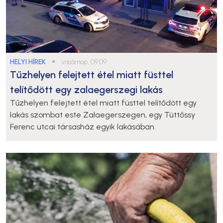
HELYI HÍREK
●
vasárnap, 09:09
Tűzhelyen felejtett étel miatt füsttel
telítődött egy zalaegerszegi lakás
Tűzhelyen felejtett étel miatt füsttel telítődött egy
lakás szombat este Zalaegerszegen, egy Tüttőssy
Ferenc utcai társasház egyik lakásában.