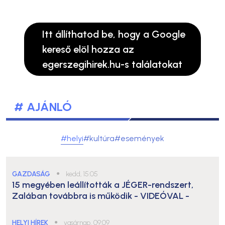
Itt állíthatod be, hogy a Google
kereső elöl hozza az
egerszegihirek.hu-s találatokat
# AJÁNLÓ
#helyi
#kultúra
#események
GAZDASÁG
●
kedd, 15:05
15 megyében leállították a JÉGER-rendszert,
Zalában továbbra is működik
- VIDEÓVAL -
HELYI HÍREK
●
vasárnap, 09:09