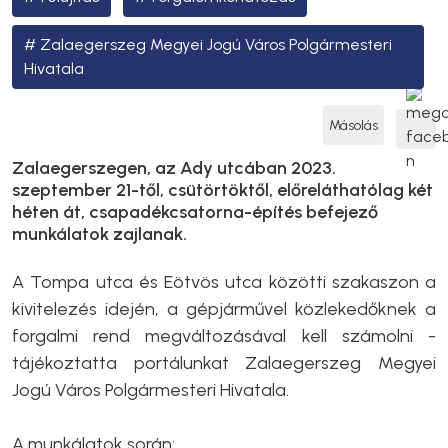
Zalaegerszeg Megyei Jogú Város Polgármesteri
Hivatala
Másolás
Zalaegerszegen, az Ady utcában 2023.
szeptember 21-től, csütörtöktől, előreláthatólag két
héten át, csapadékcsatorna-építés befejező
munkálatok zajlanak.
A Tompa utca és Eötvös utca közötti szakaszon a
kivitelezés idején, a gépjárművel közlekedőknek a
forgalmi rend megváltozásával kell számolni -
tájékoztatta portálunkat Zalaegerszeg Megyei
Jogú Város Polgármesteri Hivatala.
A munkálatok során: