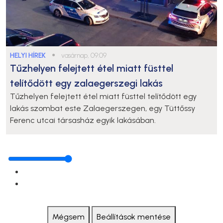
HELYI HÍREK
●
vasárnap, 09:09
Tűzhelyen felejtett étel miatt füsttel
telítődött egy zalaegerszegi lakás
Tűzhelyen felejtett étel miatt füsttel telítődött egy
lakás szombat este Zalaegerszegen, egy Tüttőssy
Ferenc utcai társasház egyik lakásában.
Mégsem
Beállítások mentése