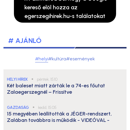
kereső elöl hozza az
egerszegihirek.hu-s találatokat
# AJÁNLÓ
#helyi
#kultúra
#események
HELYI HÍREK
●
péntek, 15:10
Két baleset miatt zárták le a 74-es főutat
Zalaegerszegnél – Frissítve
GAZDASÁG
●
kedd, 15:05
15 megyében leállították a JÉGER-rendszert,
Zalában továbbra is működik
- VIDEÓVAL -