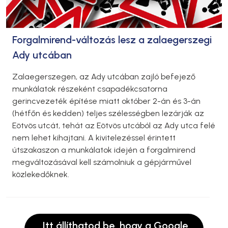
Forgalmirend-változás lesz a zalaegerszegi
Ady utcában
Zalaegerszegen, az Ady utcában zajló befejező
munkálatok részeként csapadékcsatorna
gerincvezeték építése miatt október 2-án és 3-án
(hétfőn és kedden) teljes szélességben lezárják az
Eötvös utcát, tehát az Eötvös utcából az Ady utca felé
nem lehet kihajtani. A kivitelezéssel érintett
útszakaszon a munkálatok idején a forgalmirend
megváltozásával kell számolniuk a gépjárművel
közlekedőknek.
Itt állíthatod be, hogy a Google