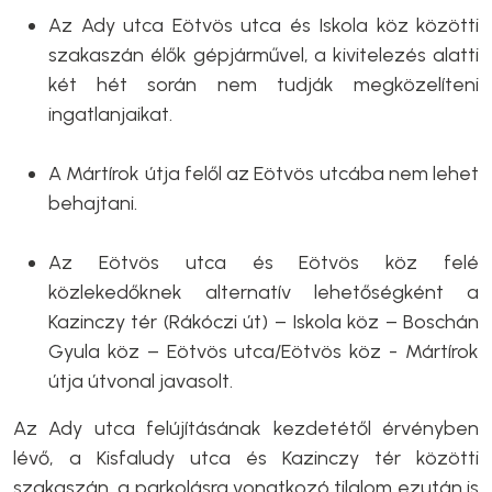
Az Ady utca Eötvös utca és Iskola köz közötti
szakaszán élők gépjárművel, a kivitelezés alatti
két hét során nem tudják megközelíteni
ingatlanjaikat.
A Mártírok útja felől az Eötvös utcába nem lehet
behajtani.
Az Eötvös utca és Eötvös köz felé
közlekedőknek alternatív lehetőségként a
Kazinczy tér (Rákóczi út) – Iskola köz – Boschán
Gyula köz – Eötvös utca/Eötvös köz - Mártírok
útja útvonal javasolt.
Az Ady utca felújításának kezdetétől érvényben
lévő, a Kisfaludy utca és Kazinczy tér közötti
szakaszán, a parkolásra vonatkozó tilalom ezután is