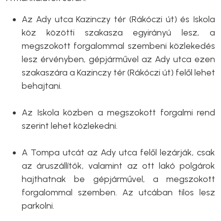
Az Ady utca Kazinczy tér (Rákóczi út) és Iskola
köz közötti szakasza egyirányú lesz, a
megszokott forgalommal szembeni közlekedés
lesz érvényben, gépjárművel az Ady utca ezen
szakaszára a Kazinczy tér (Rákóczi út) felől lehet
behajtani.
Az Iskola közben a megszokott forgalmi rend
szerint lehet közlekedni.
A Tompa utcát az Ady utca felől lezárják, csak
az áruszállítók, valamint az ott lakó polgárok
hajthatnak be gépjárművel, a megszokott
forgalommal szemben. Az utcában tilos lesz
parkolni.