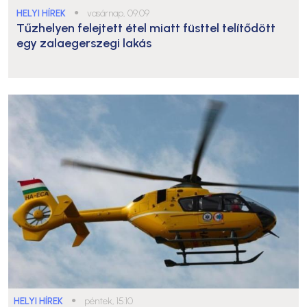
HELYI HÍREK
●
vasárnap, 09:09
Tűzhelyen felejtett étel miatt füsttel telítődött
egy zalaegerszegi lakás
HELYI HÍREK
●
péntek, 15:10