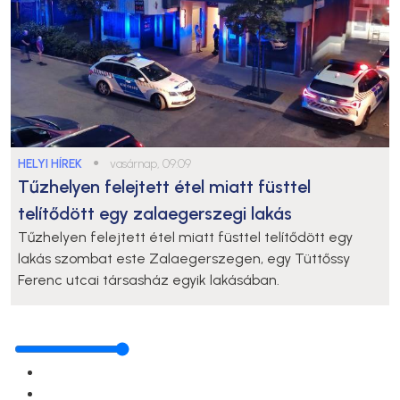
HELYI HÍREK
●
vasárnap, 09:09
Tűzhelyen felejtett étel miatt füsttel
telítődött egy zalaegerszegi lakás
Tűzhelyen felejtett étel miatt füsttel telítődött egy
lakás szombat este Zalaegerszegen, egy Tüttőssy
Ferenc utcai társasház egyik lakásában.