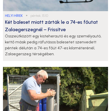
HELYI HÍREK
●
péntek, 15:10
Két baleset miatt zárták le a 74-es főutat
Zalaegerszegnél – Frissítve
Összeütközött egy kisteherautó és egy személyautó,
kettő másik pedig ráfutásos balesetet szenvedett
péntek délután a 74-es főút 47-es kilométerénél,
Zalaegerszeg térségében.