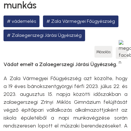
munkás
vádemelés
Zala Vármegyei Főügyészség
Zalaegerszegi Járási Ügyészség
Másolás
Vádat emelt a Zalaegerszegi Járási Ügyészség.
A Zala Vármegyei Főügyészség azt közölte, hogy
a 19 éves bánokszentgyörgyi férfi 2023. július 22. és
2023. augusztus 15. napja közötti időszakban a
zalaegerszegi Zrínyi Miklós Gimnázium felújítását
végző építőipari vállalkozás alkalmazottjaként az
iskola épületéből a napi munkavégzése során
rendszeresen lopott el műszaki berendezéseket. A