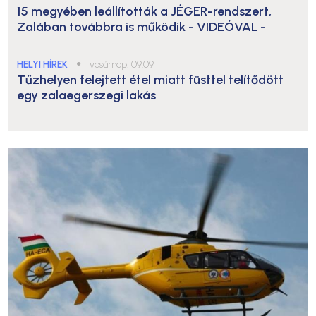
15 megyében leállították a JÉGER-rendszert,
Zalában továbbra is működik
- VIDEÓVAL -
HELYI HÍREK
●
vasárnap, 09:09
Tűzhelyen felejtett étel miatt füsttel telítődött
egy zalaegerszegi lakás