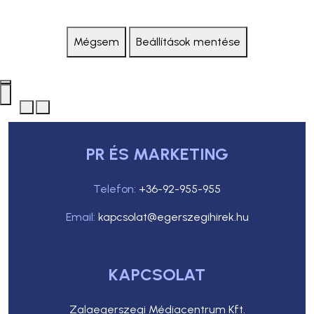
Mégsem
Beállítások mentése
PR ÉS MARKETING
Telefon:
+36-92-955-955
Email:
kapcsolat@egerszegihirek.hu
KAPCSOLAT
Zalaegerszegi Médiacentrum Kft.