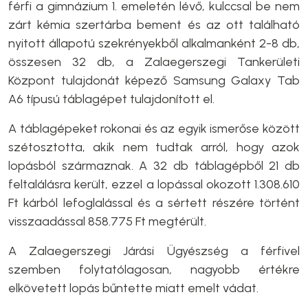
férfi a gimnázium 1. emeletén lévő, kulccsal be nem
zárt kémia szertárba bement és az ott található
nyitott állapotú szekrényekből alkalmanként 2-8 db,
összesen 32 db, a Zalaegerszegi Tankerületi
Központ tulajdonát képező Samsung Galaxy Tab
A6 típusú táblagépet tulajdonított el.
A táblagépeket rokonai és az egyik ismerőse között
szétosztotta, akik nem tudtak arról, hogy azok
lopásból származnak. A 32 db táblagépből 21 db
feltalálásra került, ezzel a lopással okozott 1.308.610
Ft kárból lefoglalással és a sértett részére történt
visszaadással 858.775 Ft megtérült.
A Zalaegerszegi Járási Ügyészség a férfivel
szemben folytatólagosan, nagyobb értékre
elkövetett lopás bűntette miatt emelt vádat.