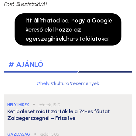
Fotó: illusztráció/AI
Itt állíthatod be, hogy a Google
kereső elöl hozza az
egerszegihirek.hu-s találatokat
# AJÁNLÓ
#helyi
#kultúra
#események
HELYI HÍREK
●
péntek, 15:10
Két baleset miatt zárták le a 74-es főutat
Zalaegerszegnél – Frissítve
GAZDASÁG
●
kedd, 15:05