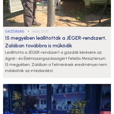
GAZDASÁG
●
kedd, 15:05
15 megyében leállították a JÉGER-rendszert,
Zalában továbbra is működik
Leállította a JÉGER-rendszert a gazdák kérésére az
Agrár- és Élelmiszergazdaságért Felelős Minisztérium
15 megyében. Zalában a felmérések eredményei nem
indokolták az intézkedést.