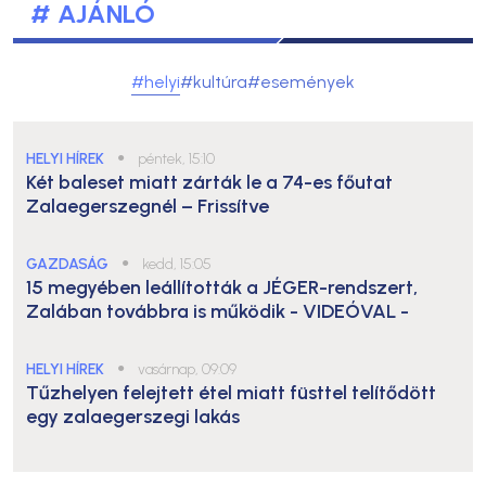
# AJÁNLÓ
#helyi
#kultúra
#események
HELYI HÍREK
●
péntek, 15:10
Két baleset miatt zárták le a 74-es főutat
Zalaegerszegnél – Frissítve
GAZDASÁG
●
kedd, 15:05
15 megyében leállították a JÉGER-rendszert,
Zalában továbbra is működik
- VIDEÓVAL -
HELYI HÍREK
●
vasárnap, 09:09
Tűzhelyen felejtett étel miatt füsttel telítődött
egy zalaegerszegi lakás