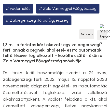
vádemelés
Zala Vármegyei Főügyészség
Zalaegerszegi Járási Ügyészség
Másolás
1,3 millió forintos kárt okozott egy zalaegerszegi
férfi annak a cégnek, ahol étel- és italautomaták
feltöltésével foglalkozott – közölte csütörtökön a
Zala Vármegyei Főügyészség szóvivője.
Dr. Jánky Judit beszámolója szerint a 24 éves,
zalaegerszegi férfi 2022. május 16. napjától 2023
novemberéig dolgozott egy étel- és italautomaták
üzemeltetésével foglalkozó, zalai vállalkozó
alkalmazottjaként. A vádlott feladata a kft. által
üzemeltett zalaegerszegi, illetve nagykanizsai