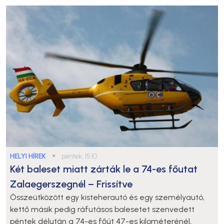
HELYI HÍREK
●
péntek, 15:10
Két baleset miatt zárták le a 74-es főutat
Zalaegerszegnél – Frissítve
Összeütközött egy kisteherautó és egy személyautó,
kettő másik pedig ráfutásos balesetet szenvedett
péntek délután a 74-es főút 47-es kilométerénél,