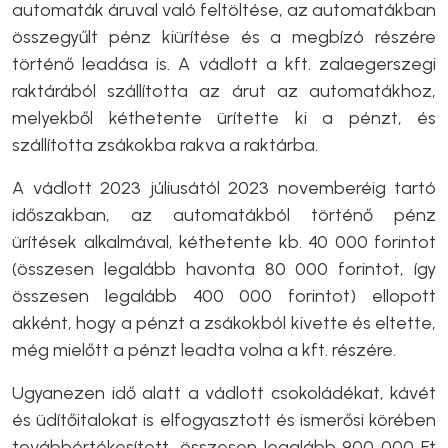
automaták áruval való feltöltése, az automatákban
összegyűlt pénz kiürítése és a megbízó részére
történő leadása is. A vádlott a kft. zalaegerszegi
raktárából szállította az árut az automatákhoz,
melyekből kéthetente ürítette ki a pénzt, és
szállította zsákokba rakva a raktárba.
A vádlott 2023 júliusától 2023 novemberéig tartó
időszakban, az automatákból történő pénz
ürítések alkalmával, kéthetente kb. 40 000 forintot
(összesen legalább havonta 80 000 forintot, így
összesen legalább 400 000 forintot) ellopott
akként, hogy a pénzt a zsákokból kivette és eltette,
még mielőtt a pénzt leadta volna a kft. részére.
Ugyanezen idő alatt a vádlott csokoládékat, kávét
és üdítőitalokat is elfogyasztott és ismerősi körében
továbbértékesített, összesen legalább 900 000 Ft