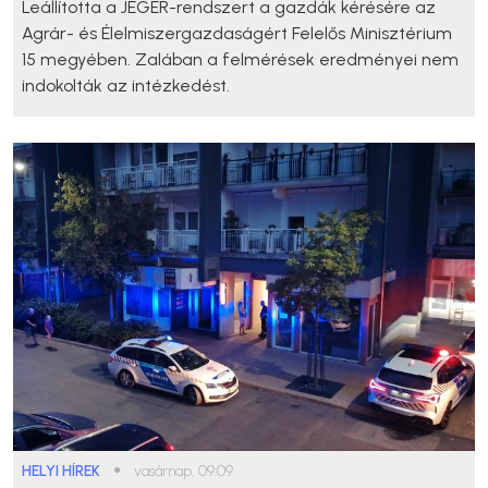
Leállította a JÉGER-rendszert a gazdák kérésére az
Agrár- és Élelmiszergazdaságért Felelős Minisztérium
15 megyében. Zalában a felmérések eredményei nem
indokolták az intézkedést.
HELYI HÍREK
●
vasárnap, 09:09