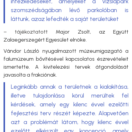
intézkedéseket, amelyeket a Vizslapark
szomszédságában lévő parkolóban is
láttunk, azaz lefedték a saját területüket
– tájékoztatott
Major Zsolt, az Együtt
Zalaegerszegért Egyesület elnöke.
Vándor László nyugalmazott múzeumigazgató a
falumúzeum bővítésével kapcsolatos észrevételeit
ismertette. A kivitelezési tervek átgondolását
javasolta a frakciónak.
Leginkább annak a területnek a kialakítása,
illetve tulajdonlása körül merültek fel
kérdések, amely egy kilenc évvel ezelőtti
fejlesztési terv részét képezte. Alapvetően
azt a problémát látom, hogy kilenc évvel
ezelőtt elkészült egy koncepció, amely