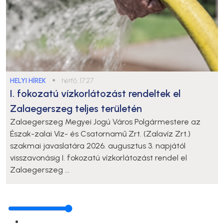
HELYI HÍREK
●
hétfő, 17:27
I. fokozatú vízkorlátozást rendeltek el
Zalaegerszeg teljes területén
Zalaegerszeg Megyei Jogú Város Polgármestere az
Észak-zalai Víz- és Csatornamű Zrt. (Zalavíz Zrt.)
szakmai javaslatára 2026. augusztus 3. napjától
visszavonásig I. fokozatú vízkorlátozást rendel el
Zalaegerszeg ...