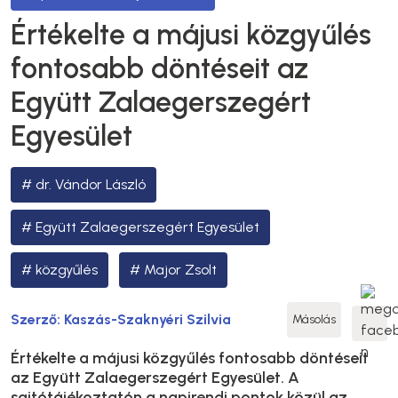
Értékelte a májusi közgyűlés
fontosabb döntéseit az
Együtt Zalaegerszegért
Egyesület
dr. Vándor László
Együtt Zalaegerszegért Egyesület
közgyűlés
Major Zsolt
Szerző:
Kaszás-Szaknyéri Szilvia
Másolás
Értékelte a májusi közgyűlés fontosabb döntéseit
az Együtt Zalaegerszegért Egyesület. A
sajtótájékoztatón a napirendi pontok közül az