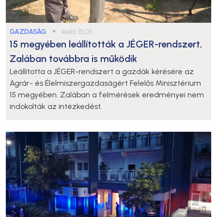
GAZDASÁG
●
kedd, 15:05
15 megyében leállították a JÉGER-rendszert,
Zalában továbbra is működik
Leállította a JÉGER-rendszert a gazdák kérésére az
Agrár- és Élelmiszergazdaságért Felelős Minisztérium
15 megyében. Zalában a felmérések eredményei nem
indokolták az intézkedést.