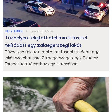
HELYI HÍREK
●
vasárnap, 09:09
Tűzhelyen felejtett étel miatt füsttel
telítődött egy zalaegerszegi lakás
Tűzhelyen felejtett étel miatt füsttel telítődött egy
lakás szombat este Zalaegerszegen, egy Tüttőssy
Ferenc utcai társasház egyik lakásában.