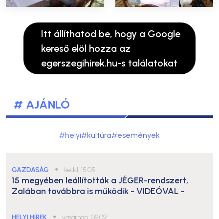
Itt állíthatod be, hogy a Google
kereső elöl hozza az
egerszegihirek.hu-s találatokat
# AJÁNLÓ
#helyi
#kultúra
#események
GAZDASÁG
●
kedd, 15:05
15 megyében leállították a JÉGER-rendszert,
Zalában továbbra is működik
- VIDEÓVAL -
HELYI HÍREK
●
vasárnap, 09:09