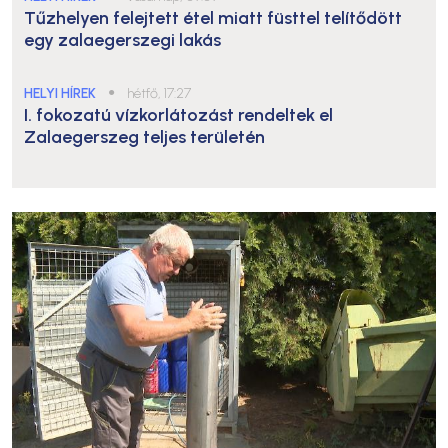
Tűzhelyen felejtett étel miatt füsttel telítődött
egy zalaegerszegi lakás
HELYI HÍREK
●
hétfő, 17:27
I. fokozatú vízkorlátozást rendeltek el
Zalaegerszeg teljes területén