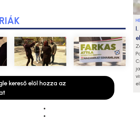
RIÁK
HE
I
e
Z
P
C
j
v
gle kereső elöl hozza az
e
at