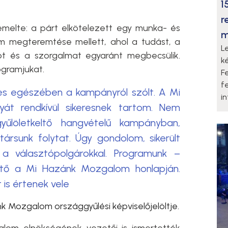
1
r
emelte: a párt elkötelezett egy munka- és
m
lom megteremtése mellett, ahol a tudást, a
L
ot és a szorgalmat egyaránt megbecsülik.
k
ogramjukat.
F
f
jes egészében a kampányról szólt. A Mi
i
t rendkívül sikeresnek tartom. Nem
űlöletkeltő hangvételű kampányban,
ársunk folytat. Úgy gondolom, sikerült
 a választópolgárokkal. Programunk –
hető a Mi Hazánk Mozgalom honlapján.
is értenek vele
ánk Mozgalom országgyűlési képviselőjelöltje.