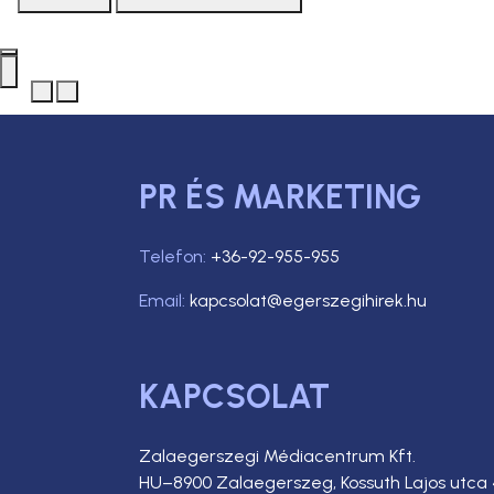
PR ÉS MARKETING
Telefon:
+36-92-955-955
Email:
kapcsolat@egerszegihirek.hu
KAPCSOLAT
Zalaegerszegi Médiacentrum Kft.
HU–8900 Zalaegerszeg, Kossuth Lajos utca 