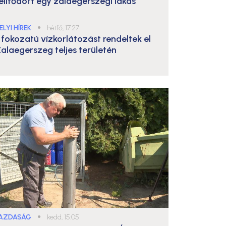
elítődött egy zalaegerszegi lakás
ELYI HÍREK
●
hétfő, 17:27
. fokozatú vízkorlátozást rendeltek el
alaegerszeg teljes területén
AZDASÁG
●
kedd, 15:05