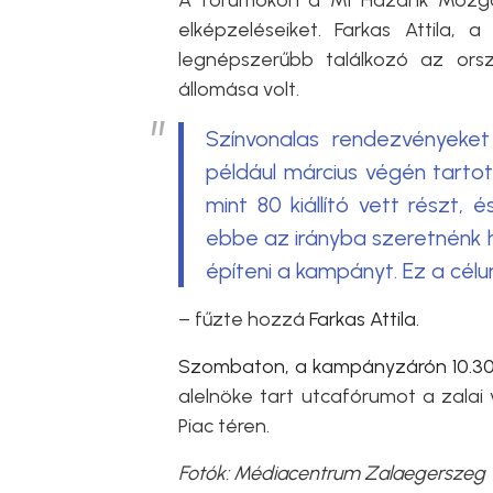
A fórumokon a Mi Hazánk Mozgal
elképzeléseiket. Farkas Attila, 
legnépszerűbb találkozó az
ors
állomása volt.
Színvonalas rendezvényeket
például március végén tarto
mint 80 kiállító vett részt, 
ebbe az irányba szeretnénk
építeni a kampányt. Ez a célu
– fűzte hozzá
Farkas Attila.
Szombaton, a kampányzárón 10.30
alelnöke tart utcafórumot a zalai
Piac téren.
Fotók:
Médiacentrum Zalaegerszeg