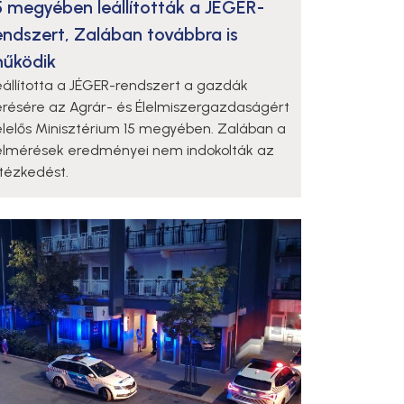
5 megyében leállították a JÉGER-
endszert, Zalában továbbra is
űködik
eállította a JÉGER-rendszert a gazdák
érésére az Agrár- és Élelmiszergazdaságért
elelős Minisztérium 15 megyében. Zalában a
elmérések eredményei nem indokolták az
ntézkedést.