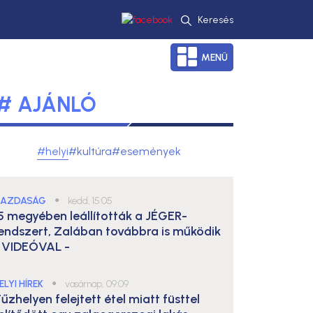
Keresés
MENÜ
# AJÁNLÓ
#helyi
#kultúra
#események
AZDASÁG
●
kedd, 15:05
5 megyében leállították a JÉGER-
endszert, Zalában továbbra is működik
 VIDEÓVAL -
ELYI HÍREK
●
vasárnap, 09:09
űzhelyen felejtett étel miatt füsttel