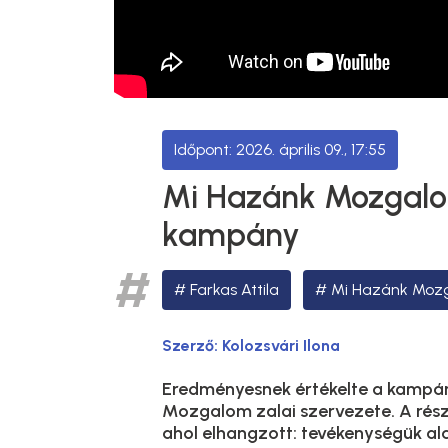
2026. április 09., 17:55
Mi Hazánk Mozgalo
kampány
Farkas Attila
Mi Hazánk Moz
Szerző:
Kolozsvári Ilona
Eredményesnek értékelte a kampá
Mozgalom zalai szervezete. A rész
ahol elhangzott: tevékenységük alap