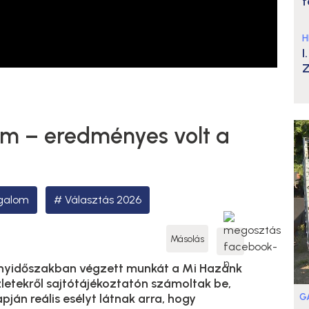
t
H
I
Z
m – eredményes volt a
galom
Választás 2026
Másolás
nyidőszakban végzett munkát a Mi Hazánk
letekről sajtótájékoztatón számoltak be,
G
ján reális esélyt látnak arra, hogy