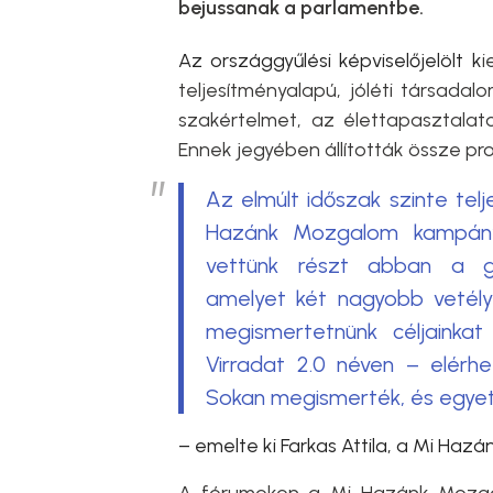
bejussanak a parlamentbe.
Az országgyűlési képviselőjelölt k
i
teljesítményalapú, jóléti társada
szakértelmet, az élettapasztalat
Ennek jegyében állították össze pr
Az elmúlt időszak szinte tel
Hazánk Mozgalom kampányá
vettünk részt abban a gy
amelyet két nagyobb vetélyt
megismertetnünk céljainkat
Virradat 2.0 néven – elér
Sokan megismerték, és egyet 
– emelte ki Farkas Attila, a Mi Haz