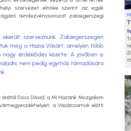
om elnökségének vezetői is ismertették
a helyi szervezet elnöke szerint az egyik
HE
zágjáró rendezvénysorozat zalaegerszegi
T
t
 sikerült szerveznünk. Zalaegerszegen
T
ttuk meg a Hazai Vásárt, amelyen több
t
Z
és nagy érdeklődés kísérte. A jövőben is
t
 haladni, nem pedig egymás támadására
nk
 órától
Dócs Dávid, a Mi Hazánk Mozgalom
 vármegyeszékhelyen, a Vásárcsarnok előtti