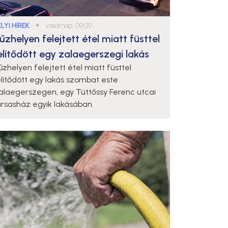
LYI HÍREK
●
vasárnap, 09:09
űzhelyen felejtett étel miatt füsttel
elítődött egy zalaegerszegi lakás
űzhelyen felejtett étel miatt füsttel
elítődött egy lakás szombat este
alaegerszegen, egy Tüttőssy Ferenc utcai
ársasház egyik lakásában.