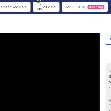
gerszeg Rádió élő
ZTV élő
Foci VB 2026
G
1
r
-
H
T