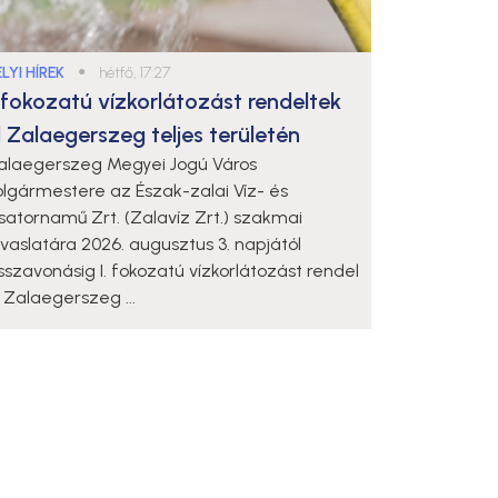
LYI HÍREK
●
hétfő, 17:27
. fokozatú vízkorlátozást rendeltek
l Zalaegerszeg teljes területén
alaegerszeg Megyei Jogú Város
olgármestere az Észak-zalai Víz- és
satornamű Zrt. (Zalavíz Zrt.) szakmai
avaslatára 2026. augusztus 3. napjától
isszavonásig I. fokozatú vízkorlátozást rendel
l Zalaegerszeg ...