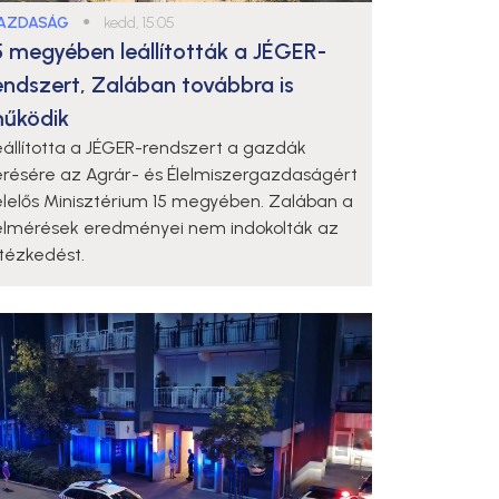
AZDASÁG
●
kedd, 15:05
5 megyében leállították a JÉGER-
endszert, Zalában továbbra is
űködik
eállította a JÉGER-rendszert a gazdák
érésére az Agrár- és Élelmiszergazdaságért
elelős Minisztérium 15 megyében. Zalában a
elmérések eredményei nem indokolták az
ntézkedést.