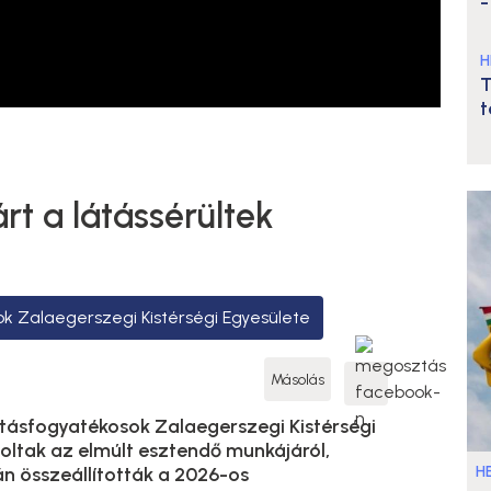
-
H
T
t
t a látássérültek
k Zalaegerszegi Kistérségi Egyesülete
Másolás
tásfogyatékosok Zalaegerszegi Kistérségi
ltak az elmúlt esztendő munkájáról,
HE
án összeállították a 2026-os