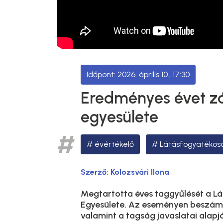
2026. április 10., 17:30
Eredményes évet zár
egyesülete
évértékelő
Látásfogyatékoso
Szerző:
Kolozsvári Ilona
Megtartotta éves taggyűlését a Lá
Egyesülete. Az eseményen beszámo
valamint a tagság javaslatai alapj