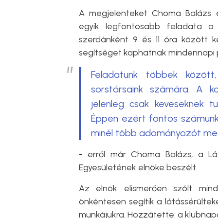
A megjelenteket Choma Balázs e
egyik legfontosabb feladata a 
szerdánként 9 és 11 óra között ke
segítséget kaphatnak mindennapi
Feladatunk többek között,
sorstársaink számára. A ko
jelenleg csak keveseknek tu
Éppen ezért fontos számunkra
minél több adományozót meg
- erről már Choma Balázs, a Lát
Egyesületének elnöke beszélt.
Az elnök elismerően szólt minda
önkéntesen segítik a látássérülte
munkájukra. Hozzátette: a klubnap