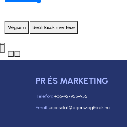
Mégsem
Beállítások mentése
PR ÉS MARKETING
Telefon:
+36-92-955-955
Email:
kapcsolat@egerszegihirek.hu