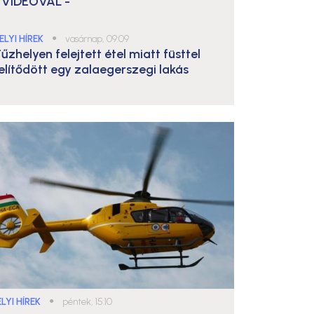
 VIDEÓVAL -
ELYI HÍREK
●
vasárnap, 09:09
űzhelyen felejtett étel miatt füsttel
elítődött egy zalaegerszegi lakás
LYI HÍREK
●
péntek, 15:10