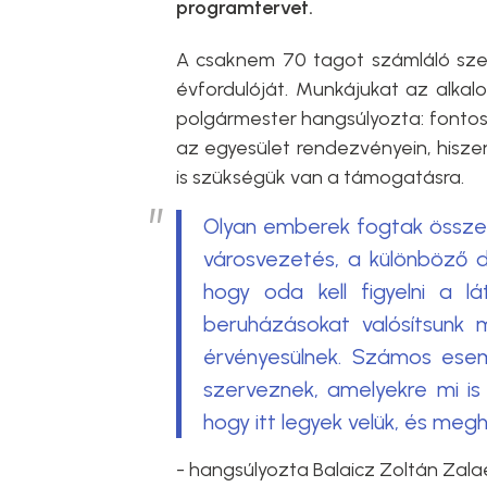
programtervet.
A csaknem 70 tagot számláló szer
évfordulóját. Munkájukat az alkalo
polgármester hangsúlyozta: fontos
az egyesület rendezvényein, hisz
is szükségük van a támogatásra.
Olyan emberek fogtak össze, 
városvezetés, a különböző dö
hogy oda kell figyelni a lá
beruházásokat valósítsunk 
érvényesülnek. Számos ese
szerveznek, amelyekre mi is 
hogy itt legyek velük, és megh
- hangsúlyozta Balaicz Zoltán Zal