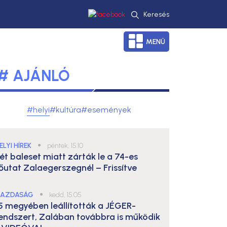
Keresés
MENÜ
# AJÁNLÓ
#helyi
#kultúra
#események
ELYI HÍREK
●
péntek, 15:10
ét baleset miatt zárták le a 74-es
őutat Zalaegerszegnél – Frissítve
AZDASÁG
●
kedd, 15:05
5 megyében leállították a JÉGER-
endszert, Zalában továbbra is működik