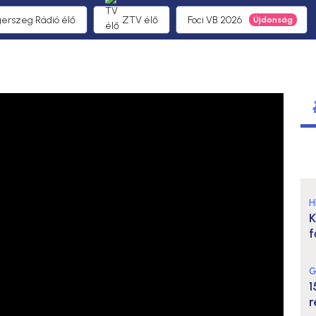
gerszeg Rádió élő
ZTV élő
Foci VB 2026
H
K
f
G
1
r