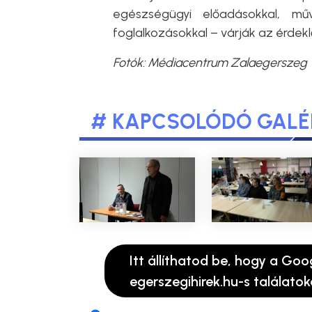
egészségügyi előadásokkal, műv
foglalkozásokkal – várják az érdek
Fotók: Médiacentrum Zalaegerszeg
# KAPCSOLÓDÓ GALÉ
Itt állíthatod be, hogy a Goo
egerszegihirek.hu-s találatok