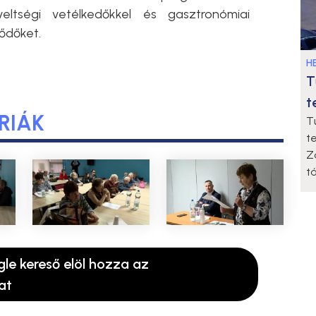
eltségi vetélkedőkkel és gasztronómiai
lődőket.
HE
T
t
RIÁK
T
t
Z
t
gle kereső elöl hozza az
at