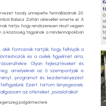
K
f
vezet tavaly ünnepelte fennállásának 20.
Ö
mból Balaicz Zoltán oklevéllel ismerte el. A
s
nak tartja, hogy rendszeresen részt vegyen
b
en a közösség tagjainak a mindennapokban
f
t
akik fontosnak tartják, hogy felhívják a
ntéshozók és a civilek figyelmét arra,
tássérültekre. Olyan fejlesztéseket és
meg, amelyeknél az ő szempontjaik is
ményt, programot és kezdeményezést
felfigyelünk. Ezért tartom lényegesnek,
allgassam az ötleteiket, javaslataikat
aegerszeg polgármestere.