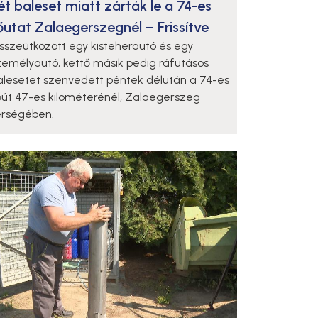
ét baleset miatt zárták le a 74-es
őutat Zalaegerszegnél – Frissítve
sszeütközött egy kisteherautó és egy
zemélyautó, kettő másik pedig ráfutásos
alesetet szenvedett péntek délután a 74-es
őút 47-es kilométerénél, Zalaegerszeg
érségében.