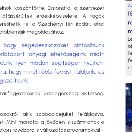
G
lnök köszöntötte. Elmondta: a szervezet
1
látássérültek érdekképviselete. A tagok
r
reshetik fel a Széchenyi téri irodát, ahol
m
 problémáik megoldásához.
L
 hogy segédeszközöket biztosítsunk
k
rlátozott anyagi lehetőségeink miatt
F
f
dunk ilyen módon segítséget nyújtani.
i
, hogy minél több forrást találjunk, és
szólítsunk
ásfogyatékosok Zalaegerszegi Kistérségi
zokról, akik szabadidejüket feláldozva,
ket. Mint mondta, a jövőben is számítanak a
okon továbbra is változatos programokkal –