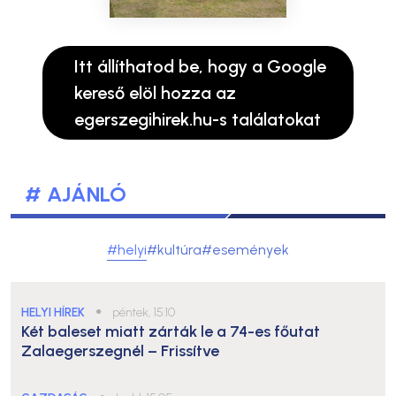
Itt állíthatod be, hogy a Google
kereső elöl hozza az
egerszegihirek.hu-s találatokat
# AJÁNLÓ
#helyi
#kultúra
#események
HELYI HÍREK
●
péntek, 15:10
Két baleset miatt zárták le a 74-es főutat
Zalaegerszegnél – Frissítve