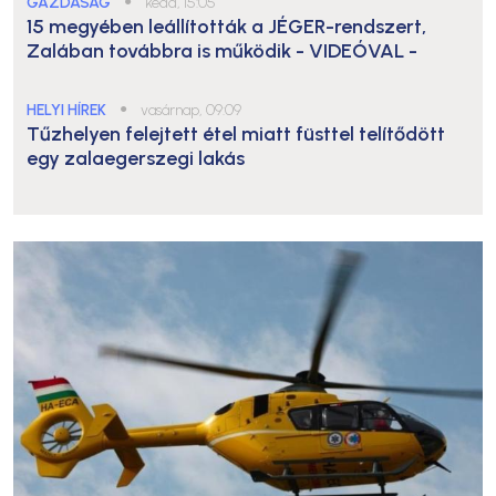
GAZDASÁG
●
kedd, 15:05
15 megyében leállították a JÉGER-rendszert,
Zalában továbbra is működik
- VIDEÓVAL -
HELYI HÍREK
●
vasárnap, 09:09
Tűzhelyen felejtett étel miatt füsttel telítődött
egy zalaegerszegi lakás