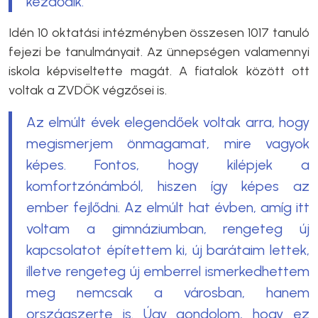
kezdődik.
Idén 10 oktatási intézményben összesen 1017 tanuló
fejezi be tanulmányait. Az ünnepségen valamennyi
iskola képviseltette magát. A fiatalok között ott
voltak a ZVDÖK végzősei is.
Az elmúlt évek elegendőek voltak arra, hogy
megismerjem önmagamat, mire vagyok
képes. Fontos, hogy kilépjek a
komfortzónámból, hiszen így képes az
ember fejlődni. Az elmúlt hat évben, amíg itt
voltam a gimnáziumban, rengeteg új
kapcsolatot építettem ki, új barátaim lettek,
illetve rengeteg új emberrel ismerkedhettem
meg nemcsak a városban, hanem
országszerte is. Úgy gondolom, hogy ez