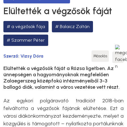
Elültették a végzősök fáját
a végzősök fája
Balaicz Zoltán
Szommer Péter
Szerző:
Vizsy Dóra
Másolás
Elültették a végzősök fáját a Rózsa ligetben. Az
ünnepségen a hagyományoknak megfelelően
Zalaegerszeg középfokú intézményeiből 3-3
ballagó diák, valamint a város vezetése vett részt.
Az egykori polgáravató tradícióit 2018-ban
felváltotta a végzősök fájának elültetése. Ezt a
városi diákönkormányzat kezdeményezte, melyet a
közgyűlés is támogatott – nyilatkozta portálunknak