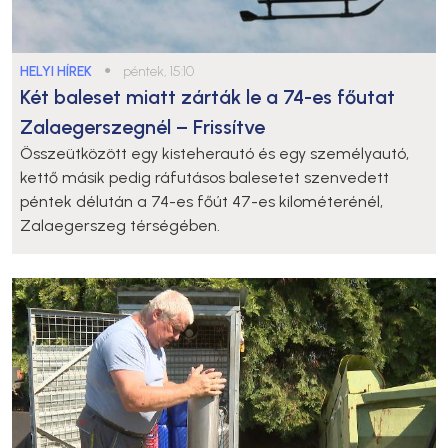
HELYI HÍREK
●
péntek, 15:10
Két baleset miatt zárták le a 74-es főutat
Zalaegerszegnél – Frissítve
Összeütközött egy kisteherautó és egy személyautó,
kettő másik pedig ráfutásos balesetet szenvedett
péntek délután a 74-es főút 47-es kilométerénél,
Zalaegerszeg térségében.