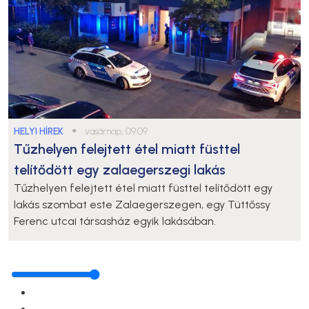
HELYI HÍREK
●
vasárnap, 09:09
Tűzhelyen felejtett étel miatt füsttel
telítődött egy zalaegerszegi lakás
Tűzhelyen felejtett étel miatt füsttel telítődött egy
lakás szombat este Zalaegerszegen, egy Tüttőssy
Ferenc utcai társasház egyik lakásában.