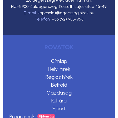
Zalaegerszegi Médiacentrum Kft.
HU–8900 Zalaegerszeg, Kossuth Lajos utca 45-49.
E-mail:
kapcsolat@egerszegihirek.hu
Telefon:
+36 (92) 955-955
ROVATOK
Címlap
Helyi hírek
Régiós hírek
Belföld
Gazdaság
Kultúra
Sport
Programok