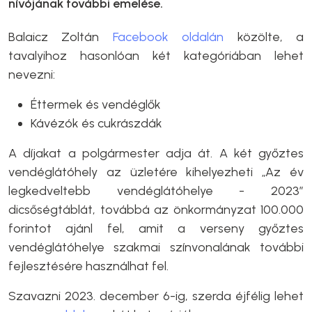
nívójának további emelése.
Balaicz Zoltán
Facebook oldalán
közölte, a
tavalyihoz hasonlóan két kategóriában lehet
nevezni:
Éttermek és vendéglők
Kávézók és cukrászdák
A díjakat a polgármester adja át. A két győztes
vendéglátóhely az üzletére kihelyezheti „Az év
legkedveltebb vendéglátóhelye - 2023”
dicsőségtáblát, továbbá az önkormányzat 100.000
forintot ajánl fel, amit a verseny győztes
vendéglátóhelye szakmai színvonalának további
fejlesztésére használhat fel.
Szavazni 2023. december 6-ig, szerda éjfélig lehet