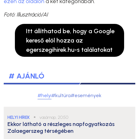
ezen az oldalon
a két kategóriában.
Fotó: Illusztráció/AI
Itt állíthatod be, hogy a Google
kereső elöl hozza az
egerszegihirek.hu-s találatokat
# AJÁNLÓ
#helyi
#kultúra
#események
HELYI HÍREK
●
vasárnap, 20:50
Ekkor látható a részleges napfogyatkozás
Zalaegerszeg térségében