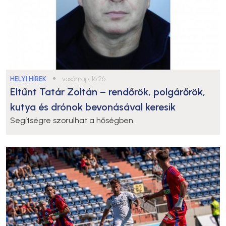
HELYI HÍREK
●
vasárnap, 16:26
Eltűnt Tatár Zoltán – rendőrök, polgárőrök,
kutya és drónok bevonásával keresik
Segítségre szorulhat a hőségben.