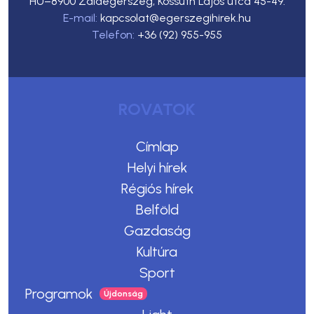
HU–8900 Zalaegerszeg, Kossuth Lajos utca 45-49.
E-mail:
kapcsolat@egerszegihirek.hu
Telefon:
+36 (92) 955-955
ROVATOK
Címlap
Helyi hírek
Régiós hírek
Belföld
Gazdaság
Kultúra
Sport
Programok