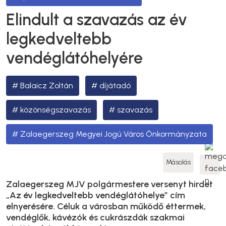
Elindult a szavazás az év
legkedveltebb
vendéglátóhelyére
Balaicz Zoltán
díjátadó
közönségszavazás
szavazás
Zalaegerszeg Megyei Jogú Város Önkormányzata
Másolás
Zalaegerszeg MJV polgármestere versenyt hirdet
„Az év legkedveltebb vendéglátóhelye” cím
elnyerésére. Céluk a városban működő éttermek,
vendéglők, kávézók és cukrászdák szakmai