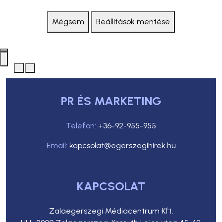
Mégsem
Beállítások mentése
PR ÉS MARKETING
Telefon:
+36-92-955-955
Email:
kapcsolat@egerszegihirek.hu
KAPCSOLAT
Zalaegerszegi Médiacentrum Kft.