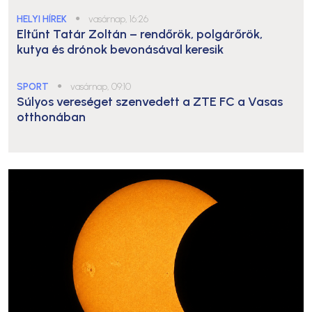
HELYI HÍREK
●
vasárnap, 16:26
Eltűnt Tatár Zoltán – rendőrök, polgárőrök,
kutya és drónok bevonásával keresik
SPORT
●
vasárnap, 09:10
Súlyos vereséget szenvedett a ZTE FC a Vasas
otthonában