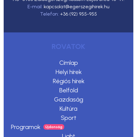
E-mail:
kapcsolat@egerszegihirek.hu
Telefon:
+36 (92) 955-955
ROVATOK
Címlap
Helyi hírek
Régiós hírek
Belföld
Gazdaság
Kultúra
Sport
Programok
Light