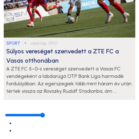
SPORT
●
vasárnap, 09:10
Súlyos vereséget szenvedett a ZTE FC a
Vasas otthonában
A ZTE FC 5–0-s vereséget szenvedett a Vasas FC
vendégeként a labdarúgó OTP Bank Liga harmadik
fordulójában. Az egerszegiek több mint három év után
tértek vissza az Illovszky Rudolf Stadionba, ám ...