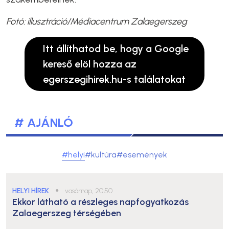
Fotó: illusztráció/Médiacentrum Zalaegerszeg
Itt állíthatod be, hogy a Google
kereső elöl hozza az
egerszegihirek.hu-s találatokat
# AJÁNLÓ
#helyi
#kultúra
#események
HELYI HÍREK
●
vasárnap, 20:50
Ekkor látható a részleges napfogyatkozás
Zalaegerszeg térségében