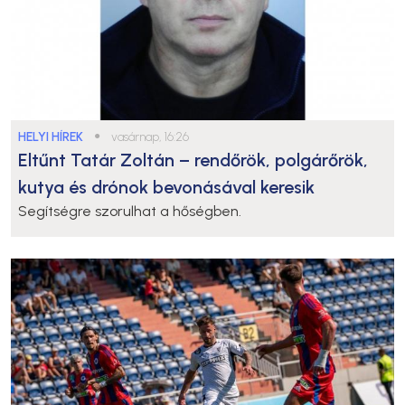
HELYI HÍREK
●
vasárnap, 16:26
Eltűnt Tatár Zoltán – rendőrök, polgárőrök,
kutya és drónok bevonásával keresik
Segítségre szorulhat a hőségben.