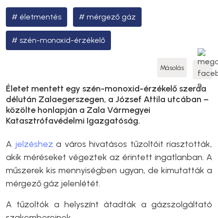
életmentés
mérgező gáz
szén-monoxid-érzékelő
Másolás
Életet mentett egy szén-monoxid-érzékelő szerda
délután Zalaegerszegen, a József Attila utcában –
közölte honlapján a Zala Vármegyei
Katasztrófavédelmi Igazgatóság.
A
jelzéshez
a város hivatásos tűzoltóit riasztották,
akik méréseket végeztek az érintett ingatlanban. A
műszerek kis mennyiségben ugyan, de kimutatták a
mérgező gáz jelenlétét.
A tűzoltók a helyszínt átadták a gázszolgáltató
szakembereinek.