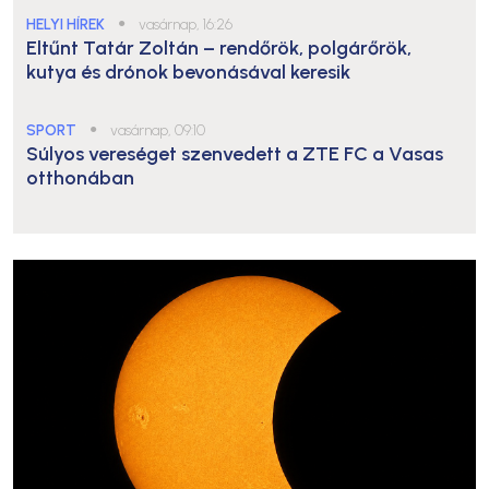
HELYI HÍREK
●
vasárnap, 16:26
Eltűnt Tatár Zoltán – rendőrök, polgárőrök,
kutya és drónok bevonásával keresik
SPORT
●
vasárnap, 09:10
Súlyos vereséget szenvedett a ZTE FC a Vasas
otthonában