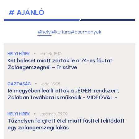
# AJÁNLÓ
#helyi
#kultúra
#események
HELYI HÍREK
●
péntek, 15:10
Két baleset miatt zárták le a 74-es főutat
Zalaegerszegnél – Frissítve
GAZDASÁG
●
kedd, 15:05
15 megyében leállították a JÉGER-rendszert,
Zalában továbbra is működik
- VIDEÓVAL -
HELYI HÍREK
●
vasárnap, 09:09
Tűzhelyen felejtett étel miatt füsttel telítődött
egy zalaegerszegi lakás