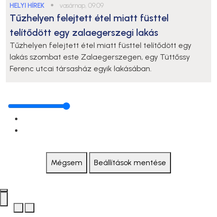
HELYI HÍREK
●
vasárnap, 09:09
Tűzhelyen felejtett étel miatt füsttel
telítődött egy zalaegerszegi lakás
Tűzhelyen felejtett étel miatt füsttel telítődött egy
lakás szombat este Zalaegerszegen, egy Tüttőssy
Ferenc utcai társasház egyik lakásában.
Mégsem
Beállítások mentése