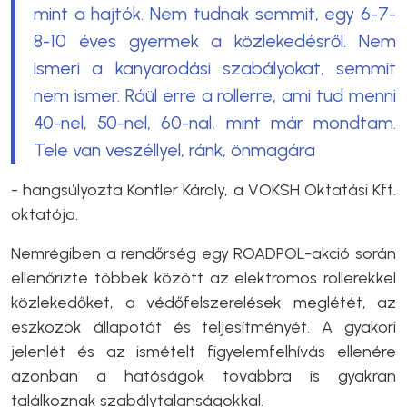
mint a hajtók. Nem tudnak semmit, egy 6-7-
8-10 éves gyermek a közlekedésről. Nem
ismeri a kanyarodási szabályokat, semmit
nem ismer. Ráül erre a rollerre, ami tud menni
40-nel, 50-nel, 60-nal, mint már mondtam.
Tele van veszéllyel, ránk, önmagára
- hangsúlyozta Kontler Károly, a VOKSH Oktatási Kft.
oktatója.
Nemrégiben a rendőrség egy ROADPOL-akció során
ellenőrizte többek között az elektromos rollerekkel
közlekedőket, a védőfelszerelések meglétét, az
eszközök állapotát és teljesítményét. A gyakori
jelenlét és az ismételt figyelemfelhívás ellenére
azonban a hatóságok továbbra is gyakran
találkoznak szabálytalanságokkal.