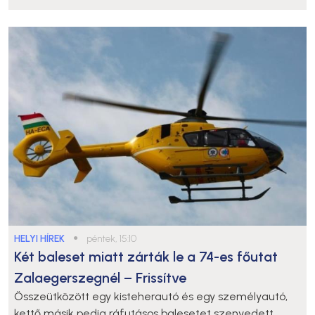
HELYI HÍREK
●
péntek, 15:10
Két baleset miatt zárták le a 74-es főutat
Zalaegerszegnél – Frissítve
Összeütközött egy kisteherautó és egy személyautó,
kettő másik pedig ráfutásos balesetet szenvedett