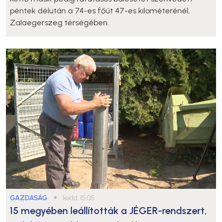
péntek délután a 74-es főút 47-es kilométerénél,
Zalaegerszeg térségében.
GAZDASÁG
●
kedd, 15:05
15 megyében leállították a JÉGER-rendszert,