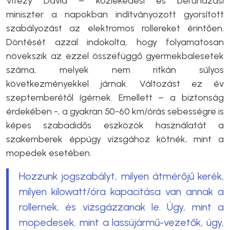
Vitézy Dávid – közlekedési és beruházási
miniszter a napokban indítványozott gyorsított
szabályozást az elektromos rollereket érintően.
Döntését azzal indokolta, hogy folyamatosan
növekszik az ezzel összefüggő gyermekbalesetek
száma, melyek nem ritkán súlyos
következményekkel járnak. Változást ez év
szeptemberétől ígérnek. Emellett – a biztonság
érdekében -, a gyakran 50-60 km/órás sebességre is
képes szabadidős eszközök használatát a
szakemberek éppúgy vizsgához kötnék, mint a
mopedek esetében.
Hozzunk jogszabályt, milyen átmérőjű kerék,
milyen kilowatt/óra kapacitása van annak a
rollernek, és vizsgázzanak le. Úgy, mint a
mopedesek, mint a lassújármű-vezetők, úgy,