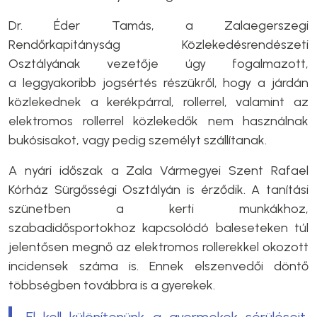
Dr. Éder Tamás, a Zalaegerszegi
Rendőrkapitányság Közlekedésrendészeti
Osztályának vezetője úgy fogalmazott,
a leggyakoribb jogsértés részükről, hogy a járdán
közlekednek a kerékpárral, rollerrel, valamint az
elektromos rollerrel közlekedők nem használnak
bukósisakot, vagy pedig személyt szállítanak.
A nyári időszak a Zala Vármegyei Szent Rafael
Kórház Sürgősségi Osztályán is érződik. A tanítási
szünetben a kerti munkákhoz,
szabadidősportokhoz kapcsolódó baleseteken túl
jelentősen megnő az elektromos rollerekkel okozott
incidensek száma is. Ennek elszenvedői döntő
többségben továbbra is a gyerekek.
El kell különítenünk a gyermekek sérüléseit,