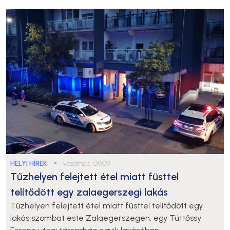
HELYI HÍREK
●
vasárnap, 09:09
Tűzhelyen felejtett étel miatt füsttel
telítődött egy zalaegerszegi lakás
Tűzhelyen felejtett étel miatt füsttel telítődött egy
lakás szombat este Zalaegerszegen, egy Tüttőssy