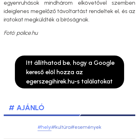
egyenruhások mindhárom elkövetővel szemben
ideiglenes megelőző távoltartást rendeltek el, és az
iratokat megküldték a bíróságnak.
Fotó: police.hu
Itt állíthatod be, hogy a Google
kereső elöl hozza az
egerszegihirek.hu-s találatokat
# AJÁNLÓ
#helyi
#kultúra
#események