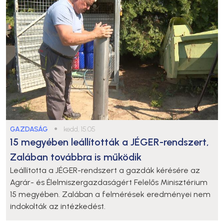
GAZDASÁG
●
kedd, 15:05
15 megyében leállították a JÉGER-rendszert,
Zalában továbbra is működik
Leállította a JÉGER-rendszert a gazdák kérésére az
Agrár- és Élelmiszergazdaságért Felelős Minisztérium
15 megyében. Zalában a felmérések eredményei nem
indokolták az intézkedést.