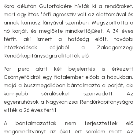
Kora délután Gutorföldére hívták ki a rendőröket,
mert egy ittas férfi agresszív volt az élettársával és
annak kamasz lányával szemben. Megszorította a
nő karját, és meglökte mindkettőjüket. A 34 éves
férfit, aki ismert a hatóság előtt, további
intézkedések céljából a Zalaegerszegi
Rendőrkapitányságra állították elő.
Pár perc alatt két bejelentés is érkezett
Csörnyeföldről: egy fiatalember előbb a házukban,
majd a buszmegállóban bántalmazta a párját, aki
könnyebb sérüléseket szenvedett. Az
egyenruhások a Nagykanizsai Rendőrkapitányságra
vitték a 26 éves férfit.
A bántalmazottak nem terjesztettek elő
magánindítványt az őket ért sérelem miatt. Az