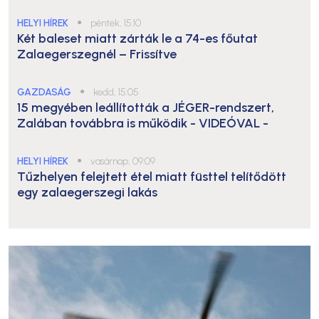
HELYI HÍREK
●
péntek, 15:10
Két baleset miatt zárták le a 74-es főutat
Zalaegerszegnél – Frissítve
GAZDASÁG
●
kedd, 15:05
15 megyében leállították a JÉGER-rendszert,
Zalában továbbra is működik
- VIDEÓVAL -
HELYI HÍREK
●
vasárnap, 09:09
Tűzhelyen felejtett étel miatt füsttel telítődött
egy zalaegerszegi lakás