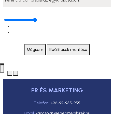
Ferenc utcai társasház egyik lakásában.
Mégsem
Beállítások mentése
PR ÉS MARKETING
Telefon:
+36-92-955-955
Email:
kapcsolat@egerszegihirek.hu