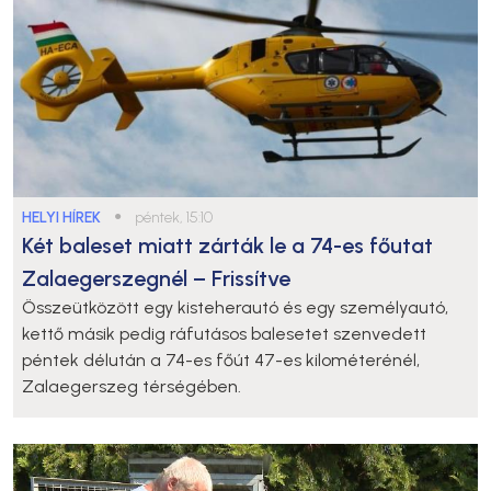
HELYI HÍREK
●
péntek, 15:10
Két baleset miatt zárták le a 74-es főutat
Zalaegerszegnél – Frissítve
Összeütközött egy kisteherautó és egy személyautó,
kettő másik pedig ráfutásos balesetet szenvedett
péntek délután a 74-es főút 47-es kilométerénél,
Zalaegerszeg térségében.