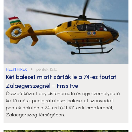
HELYI HÍREK
●
péntek, 15:10
Két baleset miatt zárták le a 74-es főutat
Zalaegerszegnél – Frissítve
Összeütközött egy kisteherautó és egy személyautó,
kettő másik pedig ráfutásos balesetet szenvedett
péntek délután a 74-es főút 47-es kilométerénél,
Zalaegerszeg térségében.