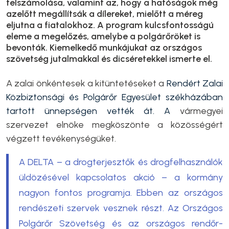
felszámolása, valamint az, hogy a hatóságok még
azelőtt megállítsák a dílereket, mielőtt a méreg
eljutna a fiatalokhoz. A program kulcsfontosságú
eleme a megelőzés, amelybe a polgárőröket is
bevonták. Kiemelkedő munkájukat az országos
szövetség jutalmakkal és dicséretekkel ismerte el.
A zalai önkéntesek a kitüntetéseket a
Rendért Zalai
Közbiztonsági és Polgárőr Egyesület székházában
tartott ünnepségen vették át. A
vármegyei
szervezet elnöke megköszönte a közösségért
végzett tevékenységüket.
A DELTA – a drogterjesztők és drogfelhasználók
üldözésével kapcsolatos akció – a kormány
nagyon fontos programja. Ebben az országos
rendészeti szervek vesznek részt. Az Országos
Polgárőr Szövetség és az országos rendőr-