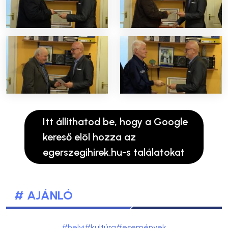
Itt állíthatod be, hogy a Google
kereső elöl hozza az
egerszegihirek.hu-s találatokat
# AJÁNLÓ
#helyi
#kultúra
#események