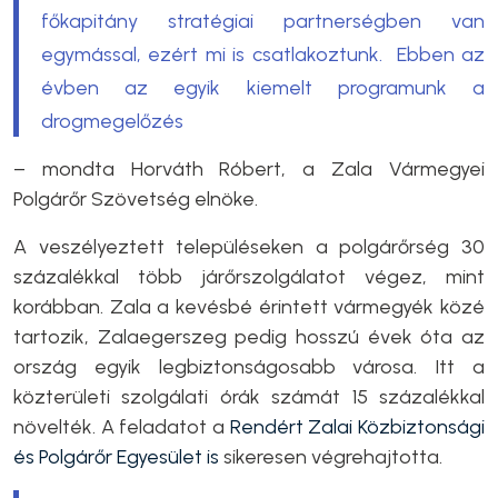
főkapitány stratégiai partnerségben van
egymással, ezért mi is csatlakoztunk. Ebben az
évben az egyik kiemelt programunk a
drogmegelőzés
– mondta Horváth Róbert, a Zala Vármegyei
Polgárőr Szövetség elnöke.
A veszélyeztett településeken a polgárőrség 30
százalékkal több járőrszolgálatot végez, mint
korábban. Zala a kevésbé érintett vármegyék közé
tartozik, Zalaegerszeg pedig hosszú évek óta az
ország egyik legbiztonságosabb városa. Itt a
közterületi szolgálati órák számát 15 százalékkal
növelték. A feladatot a
Rendért Zalai Közbiztonsági
és Polgárőr Egyesület is
sikeresen végrehajtotta.