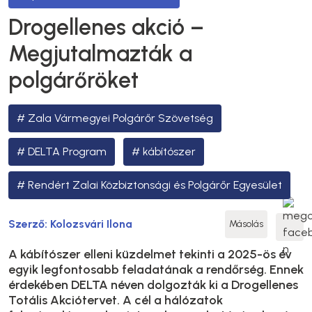
Drogellenes akció –
Megjutalmazták a
polgárőröket
Zala Vármegyei Polgárőr Szövetség
DELTA Program
kábítószer
Rendért Zalai Közbiztonsági és Polgárőr Egyesület
Szerző:
Kolozsvári Ilona
Másolás
A kábítószer elleni küzdelmet tekinti a 2025-ös év
egyik legfontosabb feladatának a rendőrség. Ennek
érdekében DELTA néven dolgozták ki a Drogellenes
Totális Akciótervet. A cél a hálózatok