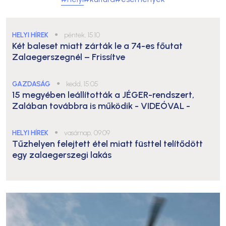
HELYI HÍREK
●
péntek, 15:10
Két baleset miatt zárták le a 74-es főutat
Zalaegerszegnél – Frissítve
GAZDASÁG
●
kedd, 15:05
15 megyében leállították a JÉGER-rendszert,
Zalában továbbra is működik
- VIDEÓVAL -
HELYI HÍREK
●
vasárnap, 09:09
Tűzhelyen felejtett étel miatt füsttel telítődött
egy zalaegerszegi lakás