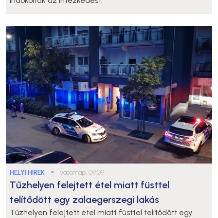
indokolták az intézkedést.
HELYI HÍREK
●
vasárnap, 09:09
Tűzhelyen felejtett étel miatt füsttel
telítődött egy zalaegerszegi lakás
Tűzhelyen felejtett étel miatt füsttel telítődött egy