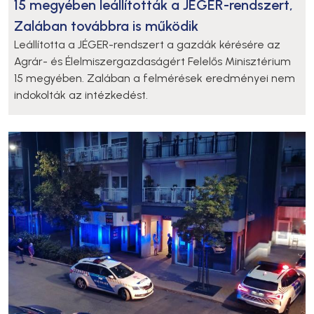
15 megyében leállították a JÉGER-rendszert,
Zalában továbbra is működik
Leállította a JÉGER-rendszert a gazdák kérésére az
Agrár- és Élelmiszergazdaságért Felelős Minisztérium
15 megyében. Zalában a felmérések eredményei nem
indokolták az intézkedést.