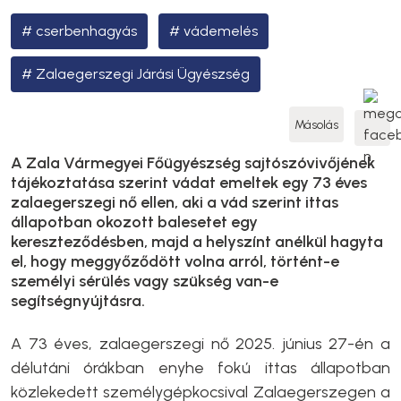
cserbenhagyás
vádemelés
Zalaegerszegi Járási Ügyészség
Másolás
A Zala Vármegyei Főügyészség sajtószóvivőjének
tájékoztatása szerint vádat emeltek egy 73 éves
zalaegerszegi nő ellen, aki a vád szerint ittas
állapotban okozott balesetet egy
kereszteződésben, majd a helyszínt anélkül hagyta
el, hogy meggyőződött volna arról, történt-e
személyi sérülés vagy szükség van-e
segítségnyújtásra.
A 73 éves, zalaegerszegi nő 2025. június 27-én a
délutáni órákban enyhe fokú ittas állapotban
közlekedett személygépkocsival Zalaegerszegen a