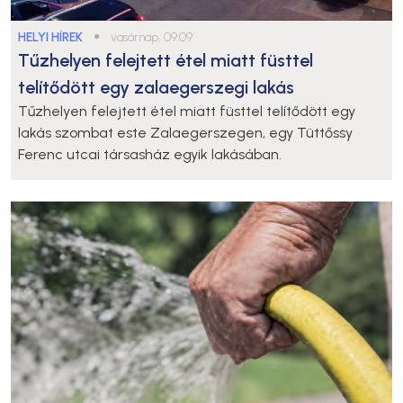
HELYI HÍREK
●
vasárnap, 09:09
Tűzhelyen felejtett étel miatt füsttel
telítődött egy zalaegerszegi lakás
Tűzhelyen felejtett étel miatt füsttel telítődött egy
lakás szombat este Zalaegerszegen, egy Tüttőssy
Ferenc utcai társasház egyik lakásában.