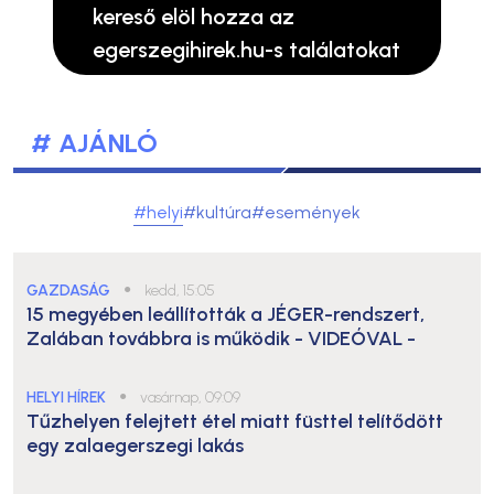
kereső elöl hozza az
egerszegihirek.hu-s találatokat
# AJÁNLÓ
#helyi
#kultúra
#események
GAZDASÁG
●
kedd, 15:05
15 megyében leállították a JÉGER-rendszert,
Zalában továbbra is működik
- VIDEÓVAL -
HELYI HÍREK
●
vasárnap, 09:09
Tűzhelyen felejtett étel miatt füsttel telítődött
egy zalaegerszegi lakás