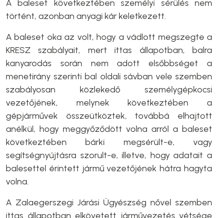
A baleset következtében személyi sérülés nem
történt, azonban anyagi kár keletkezett.
A baleset oka az volt, hogy a vádlott megszegte a
KRESZ szabályait, mert ittas állapotban, balra
kanyarodás során nem adott elsőbbséget a
menetirány szerinti bal oldali sávban vele szemben
szabályosan közlekedő személygépkocsi
vezetőjének, melynek következtében a
gépjárművek összeütköztek, továbbá elhajtott
anélkül, hogy meggyőződött volna arról a baleset
következtében bárki megsérült-e, vagy
segítségnyújtásra szorult-e, illetve, hogy adatait a
balesettel érintett jármű vezetőjének hátra hagyta
volna.
A Zalaegerszegi Járási Ügyészség nővel szemben
ittas állapotban elkövetett járművezetés vétsége