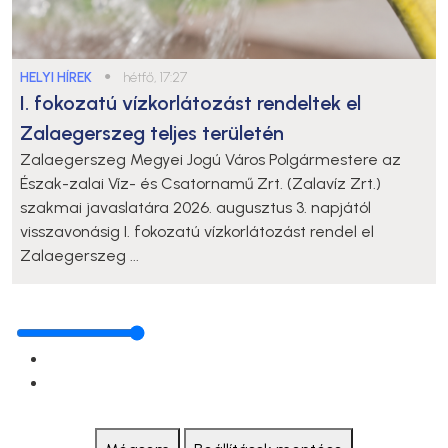
HELYI HÍREK
●
hétfő, 17:27
I. fokozatú vízkorlátozást rendeltek el
Zalaegerszeg teljes területén
Zalaegerszeg Megyei Jogú Város Polgármestere az
Észak-zalai Víz- és Csatornamű Zrt. (Zalavíz Zrt.)
szakmai javaslatára 2026. augusztus 3. napjától
visszavonásig I. fokozatú vízkorlátozást rendel el
Zalaegerszeg ...