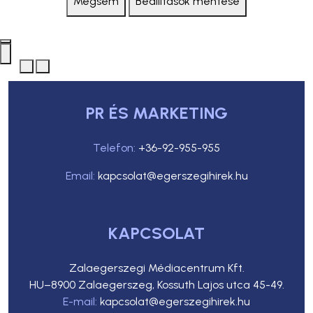
Mégsem
Beállítások mentése
PR ÉS MARKETING
Telefon:
+36-92-955-955
Email:
kapcsolat@egerszegihirek.hu
KAPCSOLAT
Zalaegerszegi Médiacentrum Kft.
HU–8900 Zalaegerszeg, Kossuth Lajos utca 45-49.
E-mail:
kapcsolat@egerszegihirek.hu