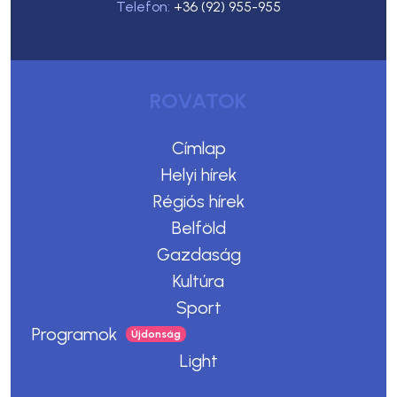
Telefon:
+36 (92) 955-955
ROVATOK
Címlap
Helyi hírek
Régiós hírek
Belföld
Gazdaság
Kultúra
Sport
Programok
Light