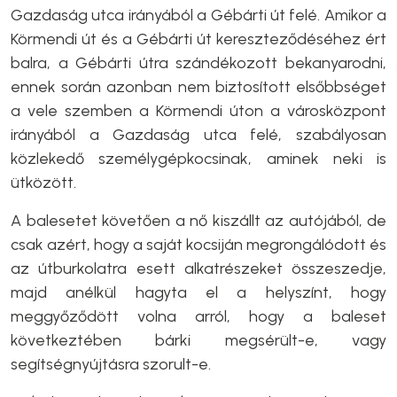
Gazdaság utca irányából a Gébárti út felé. Amikor a
Körmendi út és a Gébárti út kereszteződéséhez ért
balra, a Gébárti útra szándékozott bekanyarodni,
ennek során azonban nem biztosított elsőbbséget
a vele szemben a Körmendi úton a városközpont
irányából a Gazdaság utca felé, szabályosan
közlekedő személygépkocsinak, aminek neki is
ütközött.
A balesetet követően a nő kiszállt az autójából, de
csak azért, hogy a saját kocsiján megrongálódott és
az útburkolatra esett alkatrészeket összeszedje,
majd anélkül hagyta el a helyszínt, hogy
meggyőződött volna arról, hogy a baleset
következtében bárki megsérült-e, vagy
segítségnyújtásra szorult-e.