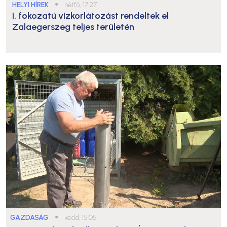
HELYI HÍREK
●
hétfő, 17:27
I. fokozatú vízkorlátozást rendeltek el
Zalaegerszeg teljes területén
GAZDASÁG
●
kedd, 15:05