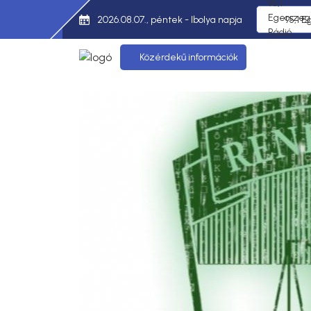
2026.08.07., péntek - Ibolya napja
95,1 E
Közérdekű információk