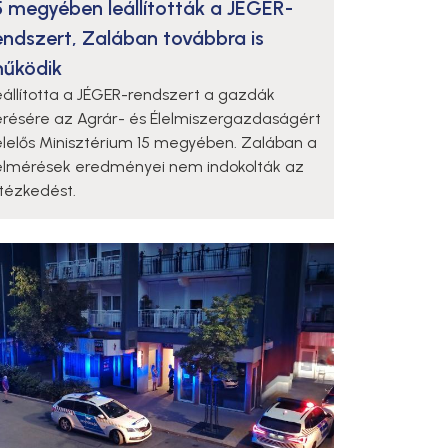
5 megyében leállították a JÉGER-
endszert, Zalában továbbra is
űködik
eállította a JÉGER-rendszert a gazdák
érésére az Agrár- és Élelmiszergazdaságért
elelős Minisztérium 15 megyében. Zalában a
elmérések eredményei nem indokolták az
ntézkedést.