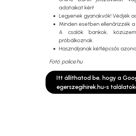
adataikat kéri!
Legyenek gyanakvók! Védjék ad
Minden esetben ellenőrizzék a 
A csalók bankok, közüzemi
próbálkoznak.
Használjanak kétlépcsős azonos
Fotó: police.hu
Itt állíthatod be, hogy a Goo
egerszegihirek.hu-s találatok