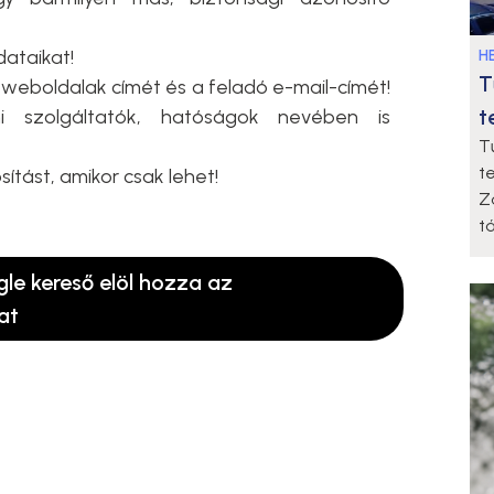
ataikat!
HE
T
weboldalak címét és a feladó e-mail-címét!
t
 szolgáltatók, hatóságok nevében is
T
t
ítást, amikor csak lehet!
Z
t
gle kereső elöl hozza az
at