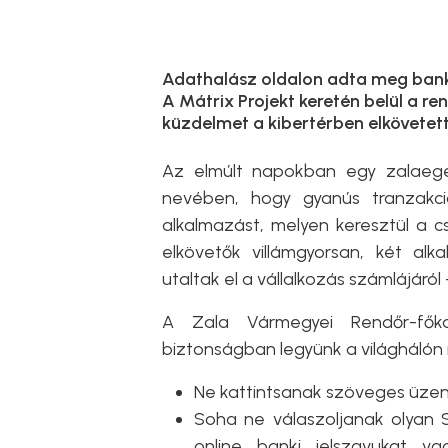
Adathalász oldalon adta meg banki 
A Mátrix Projekt keretén belül a r
küzdelmet a kibertérben elkövetet
Az elmúlt napokban egy zalaege
nevében, hogy gyanús tranzakci
alkalmazást, melyen keresztül a 
elkövetők villámgyorsan, két alk
utaltak el a vállalkozás számlájáról
A Zala Vármegyei Rendőr-főkap
biztonságban legyünk a világhálón 
Ne kattintsanak szöveges üzen
Soha ne válaszoljanak olyan S
online banki jelszavukat va