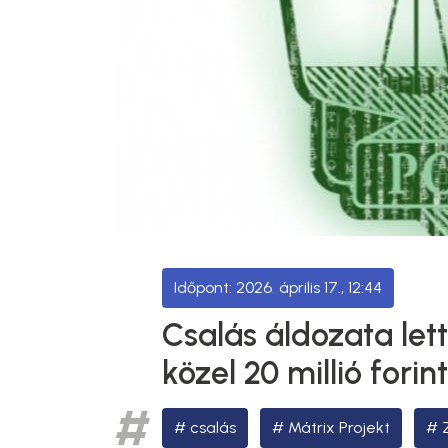
2026. április 17., 12:44
Csalás áldozata let
közel 20 millió forint
csalás
Mátrix Projekt