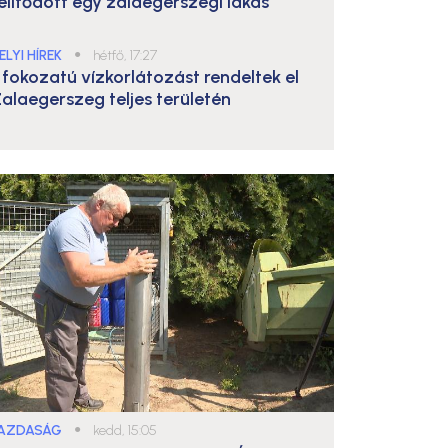
elítődött egy zalaegerszegi lakás
ELYI HÍREK
●
hétfő, 17:27
. fokozatú vízkorlátozást rendeltek el
alaegerszeg teljes területén
AZDASÁG
●
kedd, 15:05