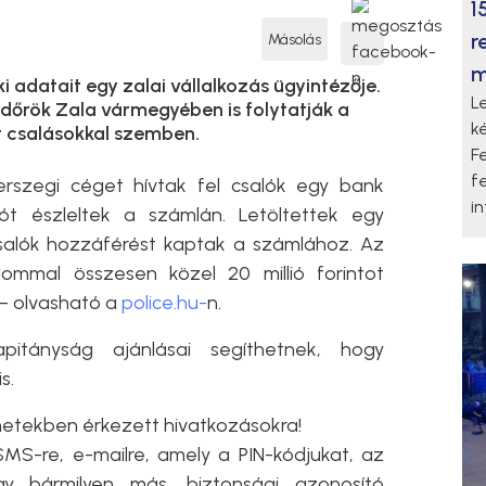
1
r
Másolás
m
adatait egy zalai vállalkozás ügyintézője.
L
endőrök Zala vármegyében is folytatják a
k
t csalásokkal szemben.
F
f
rszegi céget hívtak fel csalók egy bank
i
ót észleltek a számlán. Letöltettek egy
csalók hozzáférést kaptak a számlához. Az
alommal összesen közel 20 millió forintot
 – olvasható a
police.hu-
n.
itányság ajánlásai segíthetnek, hogy
is.
etekben érkezett hivatkozásokra!
MS-re, e-mailre, amely a PIN-kódjukat, az
gy bármilyen más, biztonsági azonosító