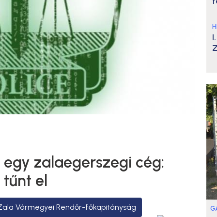
t
H
I
Z
t egy zalaegerszegi cég:
 tűnt el
Zala Vármegyei Rendőr-főkapitányság
G