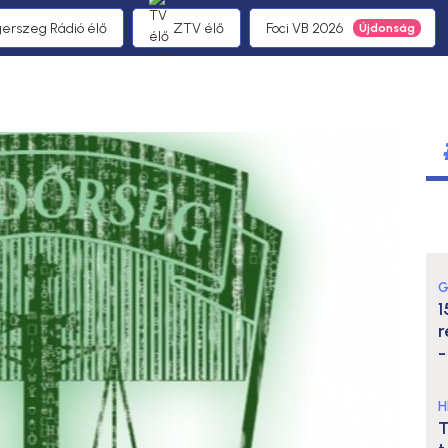
gerszeg Rádió élő
ZTV élő
Foci VB 2026
G
1
r
-
H
T