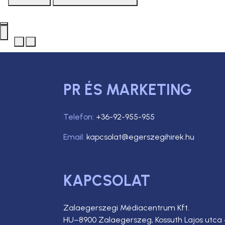
PR ÉS MARKETING
Telefon:
+36-92-955-955
Email:
kapcsolat@egerszegihirek.hu
KAPCSOLAT
Zalaegerszegi Médiacentrum Kft.
HU–8900 Zalaegerszeg, Kossuth Lajos utca 