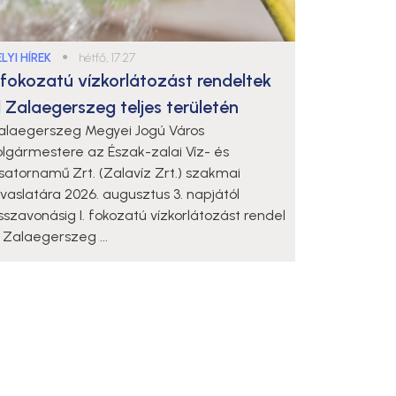
LYI HÍREK
●
hétfő, 17:27
. fokozatú vízkorlátozást rendeltek
l Zalaegerszeg teljes területén
alaegerszeg Megyei Jogú Város
olgármestere az Észak-zalai Víz- és
satornamű Zrt. (Zalavíz Zrt.) szakmai
avaslatára 2026. augusztus 3. napjától
isszavonásig I. fokozatú vízkorlátozást rendel
l Zalaegerszeg ...