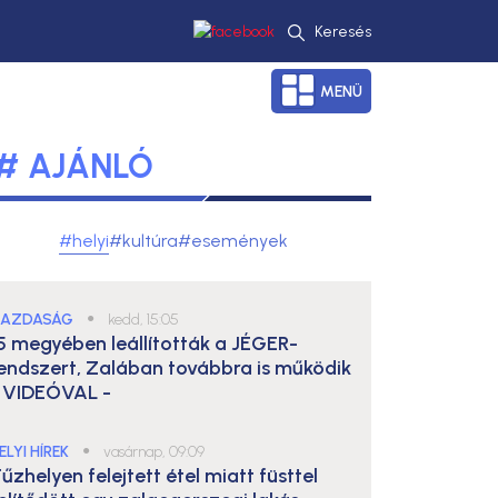
Keresés
MENÜ
# AJÁNLÓ
#helyi
#kultúra
#események
AZDASÁG
●
kedd, 15:05
5 megyében leállították a JÉGER-
endszert, Zalában továbbra is működik
 VIDEÓVAL -
ELYI HÍREK
●
vasárnap, 09:09
űzhelyen felejtett étel miatt füsttel