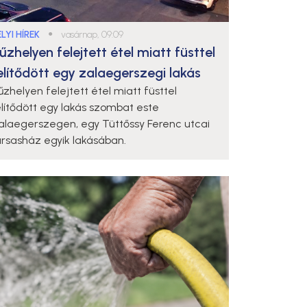
LYI HÍREK
●
vasárnap, 09:09
űzhelyen felejtett étel miatt füsttel
elítődött egy zalaegerszegi lakás
űzhelyen felejtett étel miatt füsttel
elítődött egy lakás szombat este
alaegerszegen, egy Tüttőssy Ferenc utcai
ársasház egyik lakásában.