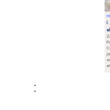
HE
I
e
Z
P
C
j
v
e