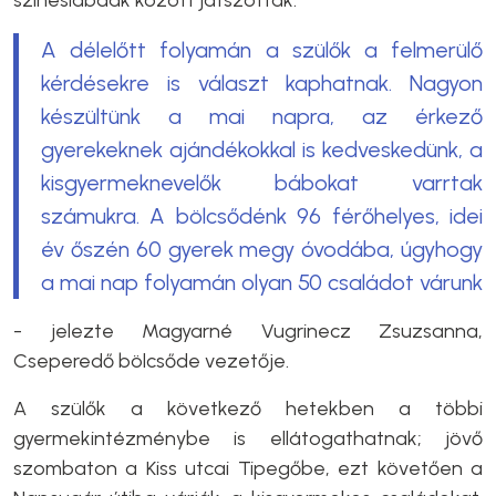
A délelőtt folyamán a szülők a felmerülő
kérdésekre is választ kaphatnak. Nagyon
készültünk a mai napra, az érkező
gyerekeknek ajándékokkal is kedveskedünk, a
kisgyermeknevelők bábokat varrtak
számukra. A bölcsődénk 96 férőhelyes, idei
év őszén 60 gyerek megy óvodába, úgyhogy
a mai nap folyamán olyan 50 családot várunk
- jelezte Magyarné Vugrinecz Zsuzsanna,
Cseperedő bölcsőde vezetője.
A szülők a következő hetekben a többi
gyermekintézménybe is ellátogathatnak; jövő
szombaton a Kiss utcai Tipegőbe, ezt követően a