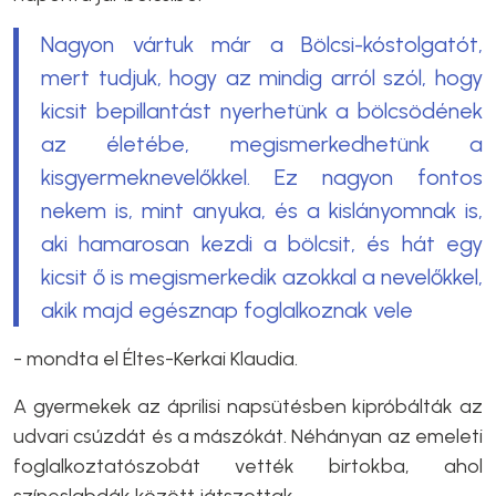
Nagyon vártuk már a Bölcsi-kóstolgatót,
mert tudjuk, hogy az mindig arról szól, hogy
kicsit bepillantást nyerhetünk a bölcsödének
az életébe, megismerkedhetünk a
kisgyermeknevelőkkel. Ez nagyon fontos
nekem is, mint anyuka, és a kislányomnak is,
aki hamarosan kezdi a bölcsit, és hát egy
kicsit ő is megismerkedik azokkal a nevelőkkel,
akik majd egésznap foglalkoznak vele
- mondta el Éltes-Kerkai Klaudia.
A gyermekek az áprilisi napsütésben kipróbálták az
udvari csúzdát és a mászókát. Néhányan az emeleti
foglalkoztatószobát vették birtokba, ahol
színeslabdák között játszottak.