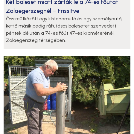
Két baleset miatt zárták le a 74-es főutat
Zalaegerszegnél – Frissítve
Összeütközött egy kisteherautó és egy személyautó,
kettő másik pedig ráfutásos balesetet szenvedett
péntek délután a 74-es főút 47-es kilométerénél,
Zalaegerszeg térségében.