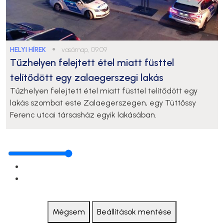
HELYI HÍREK
●
vasárnap, 09:09
Tűzhelyen felejtett étel miatt füsttel
telítődött egy zalaegerszegi lakás
Tűzhelyen felejtett étel miatt füsttel telítődött egy
lakás szombat este Zalaegerszegen, egy Tüttőssy
Ferenc utcai társasház egyik lakásában.
Mégsem
Beállítások mentése