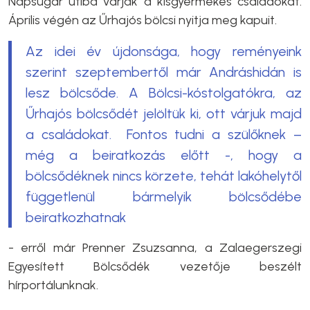
Napsugár útiba várják a kisgyermekes családokat.
Április végén az Űrhajós bölcsi nyitja meg kapuit.
Az idei év újdonsága, hogy reményeink
szerint szeptembertől már Andráshidán is
lesz bölcsőde. A Bölcsi-kóstolgatókra, az
Űrhajós bölcsődét jelöltük ki, ott várjuk majd
a családokat. Fontos tudni a szülőknek –
még a beiratkozás előtt -, hogy a
bölcsődéknek nincs körzete, tehát lakóhelytől
függetlenül bármelyik bölcsődébe
beiratkozhatnak
- erről már Prenner Zsuzsanna, a Zalaegerszegi
Egyesített Bölcsődék vezetője beszélt
hírportálunknak.