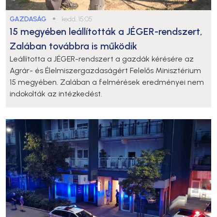
GAZDASÁG
●
kedd, 15:05
15 megyében leállították a JÉGER-rendszert,
Zalában továbbra is működik
Leállította a JÉGER-rendszert a gazdák kérésére az
Agrár- és Élelmiszergazdaságért Felelős Minisztérium
15 megyében. Zalában a felmérések eredményei nem
indokolták az intézkedést.