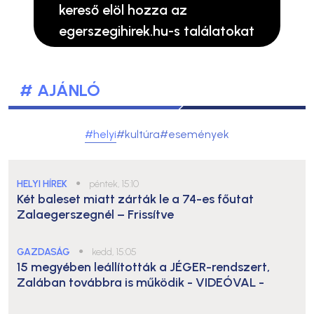
kereső elöl hozza az
egerszegihirek.hu-s találatokat
# AJÁNLÓ
#helyi
#kultúra
#események
HELYI HÍREK
●
péntek, 15:10
Két baleset miatt zárták le a 74-es főutat
Zalaegerszegnél – Frissítve
GAZDASÁG
●
kedd, 15:05
15 megyében leállították a JÉGER-rendszert,
Zalában továbbra is működik
- VIDEÓVAL -