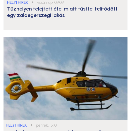
HELYI HÍREK
●
vasárnap, 09:09
Tűzhelyen felejtett étel miatt füsttel telítődött
egy zalaegerszegi lakás
HELYI HÍREK
●
péntek, 15:10