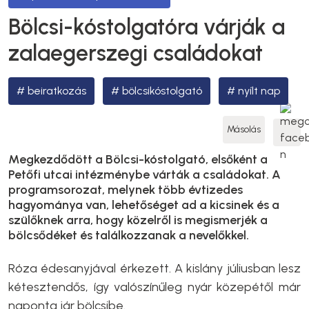
Bölcsi-kóstolgatóra várják a
zalaegerszegi családokat
beiratkozás
bölcsikóstolgató
nyílt nap
Másolás
Megkezdődött a Bölcsi-kóstolgató, elsőként a
Petőfi utcai intézménybe várták a családokat. A
programsorozat, melynek több évtizedes
hagyománya van, lehetőséget ad a kicsinek és a
szülőknek arra, hogy közelről is megismerjék a
bölcsődéket és találkozzanak a nevelőkkel.
Róza édesanyjával érkezett. A kislány júliusban lesz
kétesztendős, így valószínűleg nyár közepétől már
naponta jár bölcsibe.