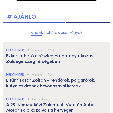
# AJÁNLÓ
#helyi
#kultúra
#események
HELYI HÍREK
●
vasárnap, 20:50
Ekkor látható a részleges napfogyatkozás
Zalaegerszeg térségében
HELYI HÍREK
●
vasárnap, 16:26
Eltűnt Tatár Zoltán – rendőrök, polgárőrök,
kutya és drónok bevonásával keresik
HELYI HÍREK
●
hétfő, 11:22
A 29. Nemzetközi Zalamenti Veterán Autó-
Motor Találkozó volt a hétvégén