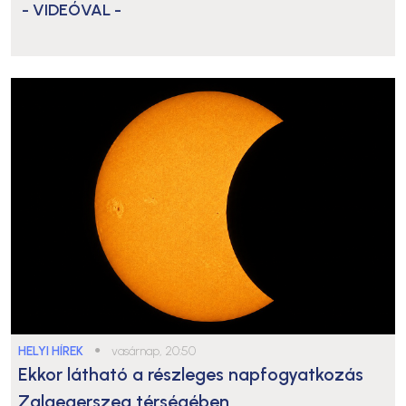
- VIDEÓVAL -
HELYI HÍREK
●
vasárnap, 20:50
Ekkor látható a részleges napfogyatkozás
Zalaegerszeg térségében