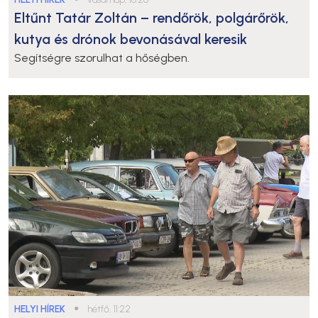
Eltűnt Tatár Zoltán – rendőrök, polgárőrök,
kutya és drónok bevonásával keresik
Segítségre szorulhat a hőségben.
HELYI HÍREK
●
hétfő, 11:22