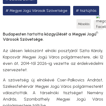
Megyei Jogú Városok Szövetsége
tisztújítás
Másolás
Budapesten tartotta közgyűlését a Megyei Jogú
Városok Szövetsége.
Az ülésen leköszönt elnöki posztjáról Szita Károly,
Kaposvár Megyei Jogú Város polgármestere, aki 12
éven át, 2014-től 2026-ig vezette az érdekvédelmi
szervezetet.
A szövetség új elnökévé Cser-Palkovics Andrást,
Székesfehérvár Megyei Jogú Város polgármesterét
választották. A társelnöki tisztséget Nemény
András, Szombathely Megyei Jogú Város
polgármestere tölti be.