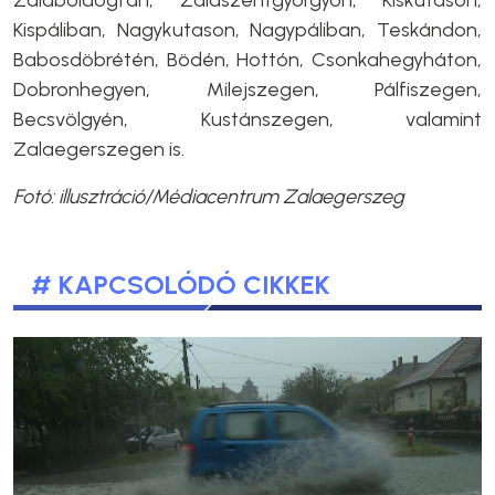
Zalaboldogfán, Zalaszentgyörgyön, Kiskutason,
Kispáliban, Nagykutason, Nagypáliban, Teskándon,
Babosdöbrétén, Bödén, Hottón, Csonkahegyháton,
Dobronhegyen, Milejszegen, Pálfiszegen,
Becsvölgyén, Kustánszegen, valamint
Zalaegerszegen is.
Fotó: illusztráció/Médiacentrum Zalaegerszeg
# KAPCSOLÓDÓ CIKKEK