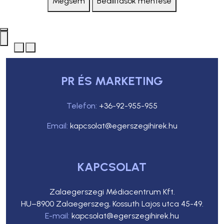
Mégsem
Beállítások mentése
PR ÉS MARKETING
Telefon:
+36-92-955-955
Email:
kapcsolat@egerszegihirek.hu
KAPCSOLAT
Zalaegerszegi Médiacentrum Kft.
HU–8900 Zalaegerszeg, Kossuth Lajos utca 45-49.
E-mail:
kapcsolat@egerszegihirek.hu