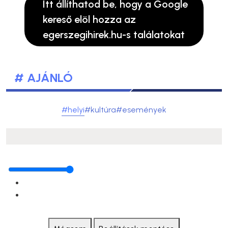
Itt állíthatod be, hogy a Google
kereső elöl hozza az
egerszegihirek.hu-s találatokat
# AJÁNLÓ
#helyi
#kultúra
#események