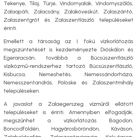
Tekenye, Tilaj, Türje, Vindornyalak, Vindornyszőlős,
Zalaapáti, Zalacsány, Zalaköveskút, Zalaszántó,
Zalaszentgrót és Zalaszentlászló településeket
érinti.
Emellett a társaság az I. fokú vízkorlátozás
megszüntetését is kezdeményezte Dióskálon és
Egeraracsán, továbbá a Búcsúszentlászló
víziközmű-rendszerhez tartozó Búcsúszentlászló,
Kisbucsa, Nemeshetés, Nemessándorháza,
Nemesszentandrás, Pölöske és Zalaszentmihály
településeken.
A javaslat a Zalaegerszeg vízműről ellátott
településeket is érinti. Amennyiben elfogadják,
megszűnhet a vízkorlátozás Bagodon,
Boncodföldén, Hagyárosböröndön, Káváson,