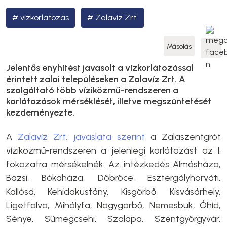
vízkorlátozás
Zalavíz Zrt.
Másolás
Jelentős enyhítést javasolt a vízkorlátozással
érintett zalai településeken a Zalavíz Zrt. A
szolgáltató több víziközmű-rendszeren a
korlátozások mérséklését, illetve megszüntetését
kezdeményezte.
A
Zalavíz Zrt. javaslata szerint
a Zalaszentgrót
víziközmű-rendszeren a jelenlegi korlátozást az I.
fokozatra mérsékelnék. Az intézkedés Almásháza,
Bazsi, Bókaháza, Döbröce, Esztergályhorváti,
Kallósd, Kehidakustány, Kisgörbő, Kisvásárhely,
Ligetfalva, Mihályfa, Nagygörbő, Nemesbük, Óhíd,
Sénye, Sümegcsehi, Szalapa, Szentgyörgyvár,