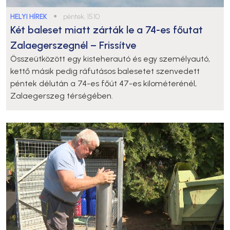
HELYI HÍREK
●
péntek, 15:10
Két baleset miatt zárták le a 74-es főutat
Zalaegerszegnél – Frissítve
Összeütközött egy kisteherautó és egy személyautó,
kettő másik pedig ráfutásos balesetet szenvedett
péntek délután a 74-es főút 47-es kilométerénél,
Zalaegerszeg térségében.