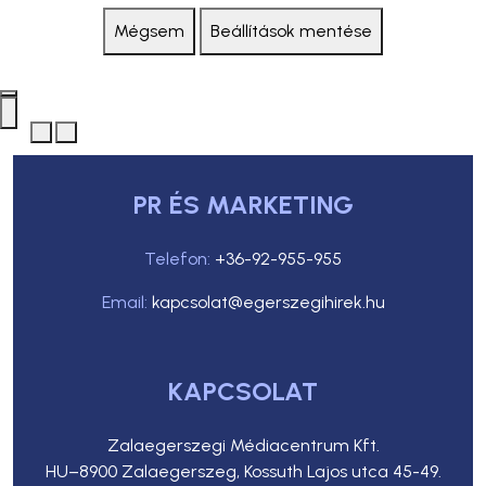
Mégsem
Beállítások mentése
PR ÉS MARKETING
Telefon:
+36-92-955-955
Email:
kapcsolat@egerszegihirek.hu
KAPCSOLAT
Zalaegerszegi Médiacentrum Kft.
HU–8900 Zalaegerszeg, Kossuth Lajos utca 45-49.