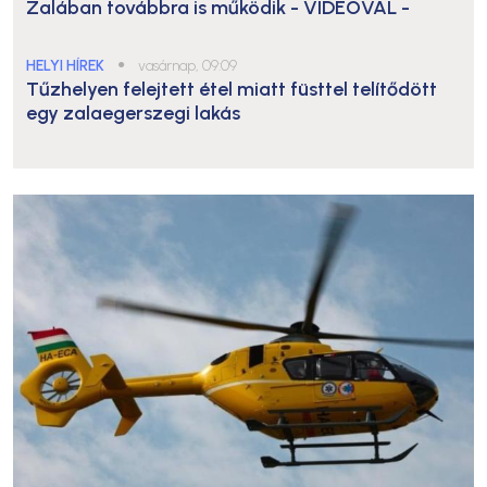
Zalában továbbra is működik
- VIDEÓVAL -
HELYI HÍREK
●
vasárnap, 09:09
Tűzhelyen felejtett étel miatt füsttel telítődött
egy zalaegerszegi lakás