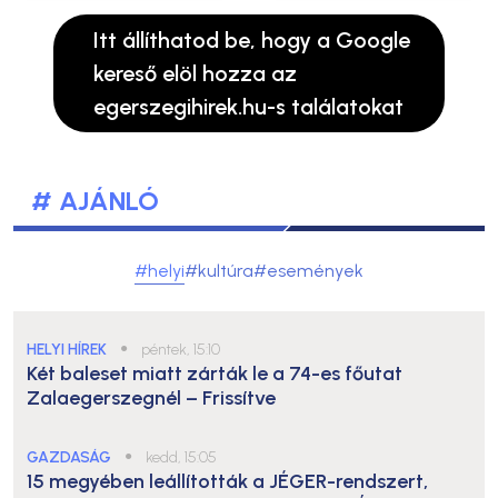
Itt állíthatod be, hogy a Google
kereső elöl hozza az
egerszegihirek.hu-s találatokat
# AJÁNLÓ
#helyi
#kultúra
#események
HELYI HÍREK
●
péntek, 15:10
Két baleset miatt zárták le a 74-es főutat
Zalaegerszegnél – Frissítve
GAZDASÁG
●
kedd, 15:05
15 megyében leállították a JÉGER-rendszert,