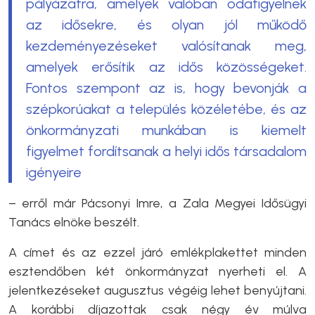
pályázatra, amelyek valóban odafigyelnek
az idősekre, és olyan jól működő
kezdeményezéseket valósítanak meg,
amelyek erősítik az idős közösségeket.
Fontos szempont az is, hogy bevonják a
szépkorúakat a település közéletébe, és az
önkormányzati munkában is kiemelt
figyelmet fordítsanak a helyi idős társadalom
igényeire
– erről már Pácsonyi Imre, a Zala Megyei Idősügyi
Tanács elnöke beszélt.
A címet és az ezzel járó emlékplakettet minden
esztendőben két önkormányzat nyerheti el. A
jelentkezéseket augusztus végéig lehet benyújtani.
A korábbi díjazottak csak négy év múlva