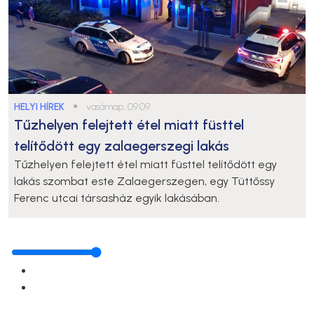
HELYI HÍREK
●
vasárnap, 09:09
Tűzhelyen felejtett étel miatt füsttel
telítődött egy zalaegerszegi lakás
Tűzhelyen felejtett étel miatt füsttel telítődött egy
lakás szombat este Zalaegerszegen, egy Tüttőssy
Ferenc utcai társasház egyik lakásában.