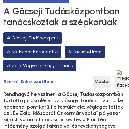
A Göcseji Tudásközpontban
tanácskoztak a szépkorúak
Göcseji Tudásközpont
Nikitscher Bernadette
Pácsonyi Imre
Zala Megyei Idősügyi Tanács
Szerző:
Kolozsvári Ilona
Másolás
Rendhagyó helyszínen, a Göcsej Tudásközpontban
tartotta júliusi ülését az idősügyi tanács. Ezúttal két
napirendi pont került a testület elé; véglegesítették
az „Év Zalai Idősbarát Önkormányzata” pályázati
kiírást, valamint megismerkedtek a Piac téri
intézmény szolgáltatásaival és tevékenységével.