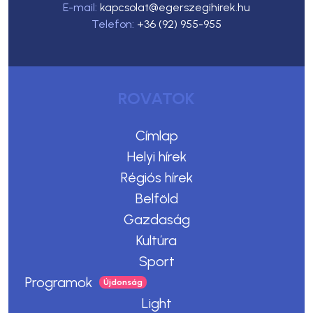
E-mail:
kapcsolat@egerszegihirek.hu
Telefon:
+36 (92) 955-955
ROVATOK
Címlap
Helyi hírek
Régiós hírek
Belföld
Gazdaság
Kultúra
Sport
Programok
Light