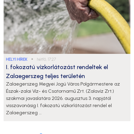
HELYI HÍREK
●
hétfő, 17:27
I. fokozatú vízkorlátozást rendeltek el
Zalaegerszeg teljes területén
Zalaegerszeg Megyei Jogú Város Polgármestere az
Észak-zalai Víz- és Csatornamű Zrt. (Zalavíz Zrt.)
szakmai javaslatára 2026. augusztus 3. napjától
visszavonásig I. fokozatú vízkorlátozást rendel el
Zalaegerszeg ...