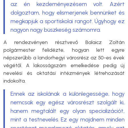
az én kezdeményezésem volt. Azért
dolgoztam, hogy elismerjenek bennünket és
megkapjuk a sportiskolai rangot. Úgyhogy ez
nagyon nagy büszkeség számomra.
A rendezvényen résztvevő Balaicz Zoltán
polgármester felidézte, hogyan lett egyre
népszerűbb a landorhegyi városrész az 50-es évek
végétől. A lakosságszám emelkedése pedig új
nevelési és oktatási intézmények létrehozását
indokolta.
Ennek az iskolának a különlegessége, hogy
nemcsak egy egész városrészt szolgált ki,
hanem megtalált egy olyan specializációt,
mint a testnevelés. Ez egy majdnem minden
sportágat megalapozó oktatás, amely azt