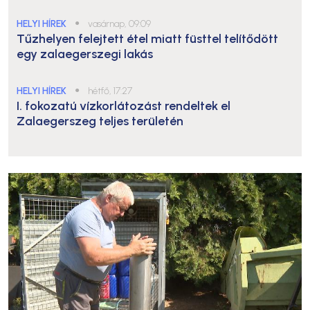
HELYI HÍREK
●
vasárnap, 09:09
Tűzhelyen felejtett étel miatt füsttel telítődött
egy zalaegerszegi lakás
HELYI HÍREK
●
hétfő, 17:27
I. fokozatú vízkorlátozást rendeltek el
Zalaegerszeg teljes területén