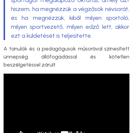
hiszem, ha megnézzük a végzősök névsorát,
és ha megnézzük, kiből milyen sportoló,
milyen sportvezető, milyen edző lett, akkor
ezt a küldetését is teljesítette.
A tanulók és a pedagógusok műsorával színesített
ünnepség állófogadással és kötetlen
beszélgetéssel zárult.