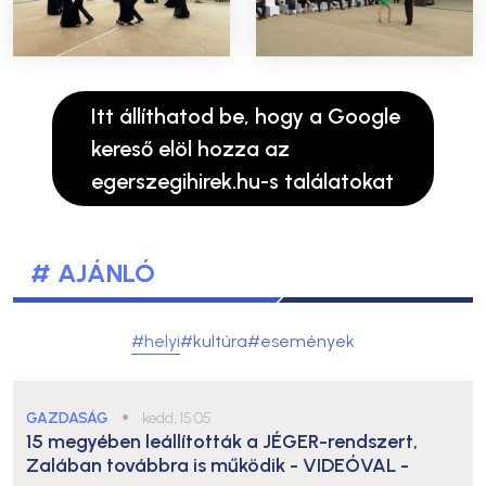
Itt állíthatod be, hogy a Google
kereső elöl hozza az
egerszegihirek.hu-s találatokat
# AJÁNLÓ
#helyi
#kultúra
#események
GAZDASÁG
●
kedd, 15:05
15 megyében leállították a JÉGER-rendszert,
Zalában továbbra is működik
- VIDEÓVAL -