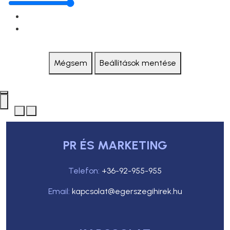
Mégsem
Beállítások mentése
PR ÉS MARKETING
Telefon:
+36-92-955-955
Email:
kapcsolat@egerszegihirek.hu