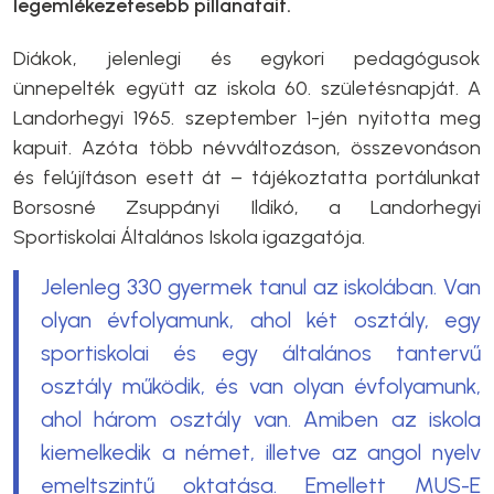
legemlékezetesebb pillanatait.
Diákok, jelenlegi és egykori pedagógusok
ünnepelték együtt az iskola 60. születésnapját. A
Landorhegyi 1965. szeptember 1-jén nyitotta meg
kapuit. Azóta több névváltozáson, összevonáson
és felújításon esett át – tájékoztatta portálunkat
Borsosné Zsuppányi Ildikó, a Landorhegyi
Sportiskolai Általános Iskola igazgatója.
Jelenleg 330 gyermek tanul az iskolában. Van
olyan évfolyamunk, ahol két osztály, egy
sportiskolai és egy általános tantervű
osztály működik, és van olyan évfolyamunk,
ahol három osztály van. Amiben az iskola
kiemelkedik a német, illetve az angol nyelv
emeltszintű oktatása. Emellett MUS-E