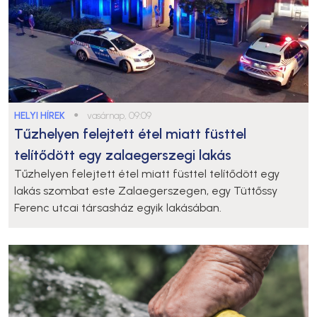
HELYI HÍREK
●
vasárnap, 09:09
Tűzhelyen felejtett étel miatt füsttel
telítődött egy zalaegerszegi lakás
Tűzhelyen felejtett étel miatt füsttel telítődött egy
lakás szombat este Zalaegerszegen, egy Tüttőssy
Ferenc utcai társasház egyik lakásában.