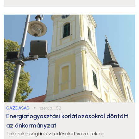
GAZDASÁG
●
szerda, 11:52
Energiafogyasztási korlátozásokról döntött
az önkormányzat
Takarékossági intézkedéseket vezettek be