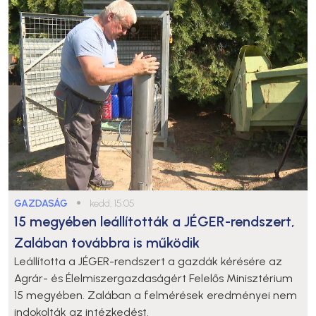
GAZDASÁG
●
kedd, 15:05
15 megyében leállították a JÉGER-rendszert,
Zalában továbbra is működik
Leállította a JÉGER-rendszert a gazdák kérésére az
Agrár- és Élelmiszergazdaságért Felelős Minisztérium
15 megyében. Zalában a felmérések eredményei nem
indokolták az intézkedést.