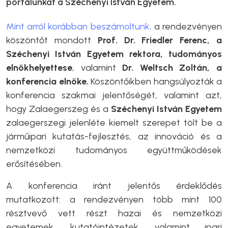
portálunkat a Széchenyi István Egyetem.
Mint arról korábban beszámoltunk,
a rendezvényen
köszöntőt mondott
Prof. Dr. Friedler Ferenc, a
Széchenyi István Egyetem rektora, tudományos
elnökhelyettese
, valamint
Dr. Weltsch Zoltán, a
konferencia elnöke.
Köszöntőikben hangsúlyozták a
konferencia szakmai jelentőségét, valamint azt,
hogy Zalaegerszeg és a
Széchenyi István Egyetem
zalaegerszegi jelenléte kiemelt szerepet tölt be a
járműipari kutatás-fejlesztés, az innováció és a
nemzetközi tudományos együttműködések
erősítésében.
A konferencia iránt jelentős érdeklődés
mutatkozott: a rendezvényen több mint 100
résztvevő vett részt hazai és nemzetközi
egyetemek, kutatóintézetek, valamint ipari