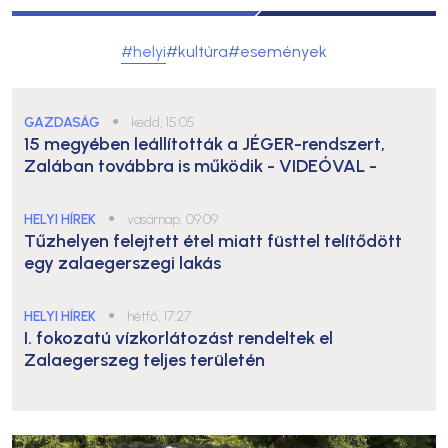
#helyi
#kultúra
#események
GAZDASÁG
●
kedd, 15:05
15 megyében leállították a JÉGER-rendszert,
Zalában továbbra is működik
- VIDEÓVAL -
HELYI HÍREK
●
vasárnap, 09:09
Tűzhelyen felejtett étel miatt füsttel telítődött
egy zalaegerszegi lakás
HELYI HÍREK
●
hétfő, 17:27
I. fokozatú vízkorlátozást rendeltek el
Zalaegerszeg teljes területén