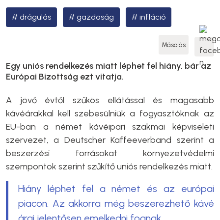
drágulás
gazdaság
infláció
Másolás
Egy uniós rendelkezés miatt léphet fel hiány, bár az
Európai Bizottság ezt vitatja.
A jövő évtől szűkös ellátással és magasabb
kávéárakkal kell szebesülniük a fogyasztóknak az
EU-ban a német kávéipari szakmai képviseleti
szervezet, a Deutscher Kaffeeverband szerint a
beszerzési forrásokat környezetvédelmi
szempontok szerint szűkítő uniós rendelkezés miatt.
Hiány léphet fel a német és az európai
piacon. Az akkorra még beszerezhető kávé
árai jelentősen emelkedni fognak