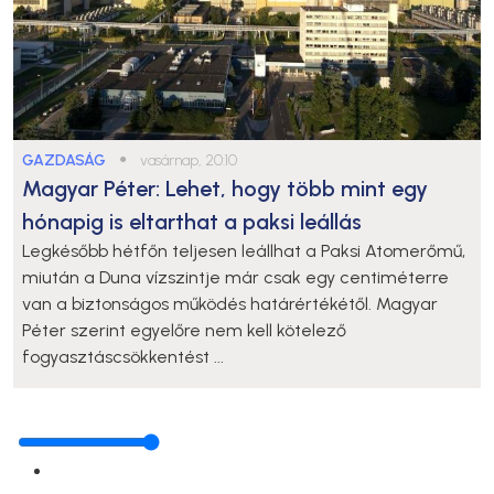
GAZDASÁG
●
vasárnap, 20:10
Magyar Péter: Lehet, hogy több mint egy
hónapig is eltarthat a paksi leállás
Legkésőbb hétfőn teljesen leállhat a Paksi Atomerőmű,
miután a Duna vízszintje már csak egy centiméterre
van a biztonságos működés határértékétől. Magyar
Péter szerint egyelőre nem kell kötelező
fogyasztáscsökkentést ...