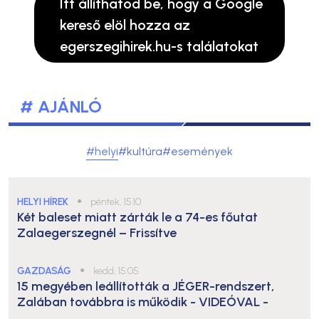
Itt állíthatod be, hogy a Google
kereső elöl hozza az
egerszegihirek.hu-s találatokat
# AJÁNLÓ
#helyi
#kultúra
#események
HELYI HÍREK
●
péntek, 15:10
Két baleset miatt zárták le a 74-es főutat
Zalaegerszegnél – Frissítve
GAZDASÁG
●
kedd, 15:05
15 megyében leállították a JÉGER-rendszert,
Zalában továbbra is működik
- VIDEÓVAL -