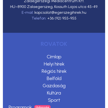
Zalaegerszegi Médiacentrum Kft.
HU–8900 Zalaegerszeg, Kossuth Lajos utca 45-49.
E-mail:
kapcsolat@egerszegihirek.hu
Telefon:
+36 (92) 955-955
ROVATOK
Címlap
Helyi hírek
Régiós hírek
Belföld
Gazdaság
Kultúra
Sport
Programok