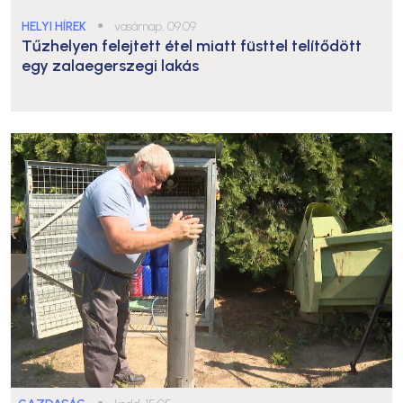
HELYI HÍREK
●
vasárnap, 09:09
Tűzhelyen felejtett étel miatt füsttel telítődött
egy zalaegerszegi lakás
●