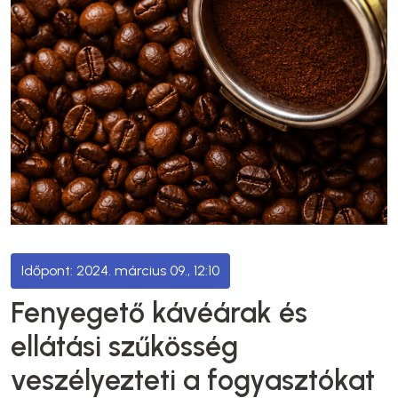
2024. március 09., 12:10
Fenyegető kávéárak és
ellátási szűkösség
veszélyezteti a fogyasztókat