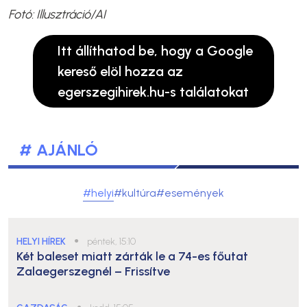
Fotó: Illusztráció/AI
Itt állíthatod be, hogy a Google
kereső elöl hozza az
egerszegihirek.hu-s találatokat
# AJÁNLÓ
#helyi
#kultúra
#események
HELYI HÍREK
●
péntek, 15:10
Két baleset miatt zárták le a 74-es főutat
Zalaegerszegnél – Frissítve