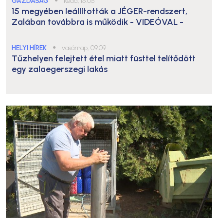
GAZDASÁG
●
kedd, 15:05
15 megyében leállították a JÉGER-rendszert,
Zalában továbbra is működik
- VIDEÓVAL -
HELYI HÍREK
●
vasárnap, 09:09
Tűzhelyen felejtett étel miatt füsttel telítődött
egy zalaegerszegi lakás