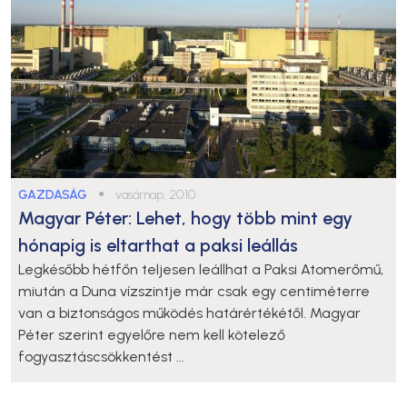
GAZDASÁG
●
vasárnap, 20:10
Magyar Péter: Lehet, hogy több mint egy
hónapig is eltarthat a paksi leállás
Legkésőbb hétfőn teljesen leállhat a Paksi Atomerőmű,
miután a Duna vízszintje már csak egy centiméterre
van a biztonságos működés határértékétől. Magyar
Péter szerint egyelőre nem kell kötelező
fogyasztáscsökkentést ...