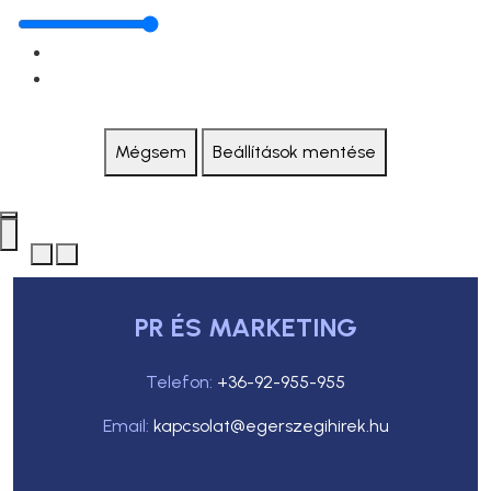
Mégsem
Beállítások mentése
PR ÉS MARKETING
Telefon:
+36-92-955-955
Email:
kapcsolat@egerszegihirek.hu