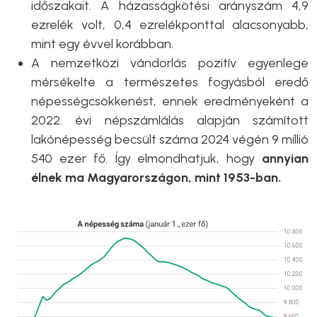
időszakait. A házasságkötési arányszám 4,9
ezrelék volt, 0,4 ezrelékponttal alacsonyabb,
mint egy évvel korábban.
A nemzetközi vándorlás pozitív egyenlege
mérsékelte a természetes fogyásból eredő
népességcsökkenést, ennek eredményeként a
2022. évi népszámlálás alapján számított
lakónépesség becsült száma 2024 végén 9 millió
540 ezer fő. Így elmondhatjuk, hogy
annyian
élnek ma Magyarországon, mint 1953-ban.