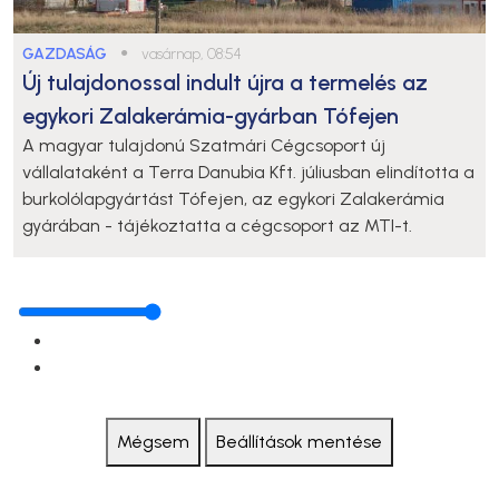
GAZDASÁG
●
vasárnap, 08:54
Új tulajdonossal indult újra a termelés az
egykori Zalakerámia-gyárban Tófejen
A magyar tulajdonú Szatmári Cégcsoport új
vállalataként a Terra Danubia Kft. júliusban elindította a
burkolólapgyártást Tófejen, az egykori Zalakerámia
gyárában - tájékoztatta a cégcsoport az MTI-t.
Mégsem
Beállítások mentése