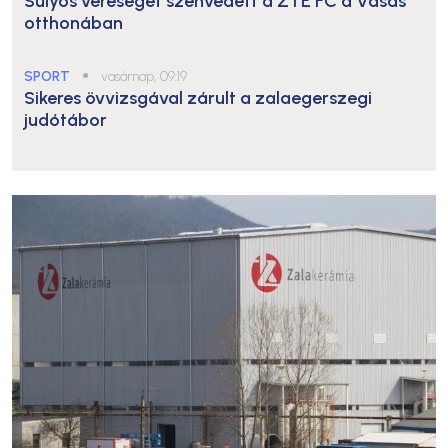
Súlyos vereséget szenvedett a ZTE FC a Vasas
otthonában
SPORT
●
vasárnap, 09:19
Sikeres övvizsgával zárult a zalaegerszegi
judótábor