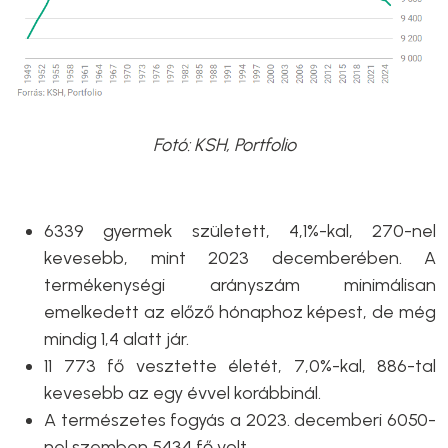
Fotó: KSH, Portfolio
6339 gyermek született, 4,1%-kal, 270-nel
kevesebb, mint 2023 decemberében. A
termékenységi arányszám minimálisan
emelkedett az előző hónaphoz képest, de még
mindig 1,4 alatt jár.
11 773 fő vesztette életét, 7,0%-kal, 886-tal
kevesebb az egy évvel korábbinál.
A természetes fogyás a 2023. decemberi 6050-
nel szemben 5434 fő volt.