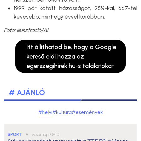
1999 pár kötött házasságot, 25%-kal, 667-tel
kevesebb, mint egy évvel korábban.
Fotó: illusztráció/AI
Itt állíthatod be, hogy a Google
kereső elöl hozza az
egerszegihirek.hu-s találatokat
# AJÁNLÓ
#helyi
#kultúra
#események
SPORT
●
vasárnap, 09:10