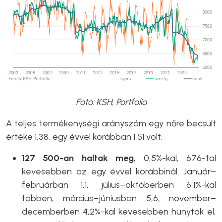
Fotó: KSH, Portfolio
A teljes termékenységi arányszám egy nőre becsült
értéke 1,38, egy évvel korábban 1,51 volt.
127 500-an haltak meg
, 0,5%-kal, 676-tal
kevesebben az egy évvel korábbinál. Január–
februárban 1,1, július–októberben 6,1%-kal
többen, március–júniusban 5,6, november–
decemberben 4,2%-kal kevesebben hunytak el,