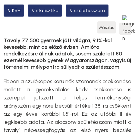
KSH
statisztika
születésszám
Másolás
Tavaly 77 500 gyermek jött világra, 9,1%-kal
kevesebb, mint az előző évben. Amióta
rendelkezésre állnak adatok, sosem született 80
ezernél kevesebb gyerek Magyarországon, vagyis új
történelmi mélypontra süllyedt a születésszám.
Ebben a szülőképes korú nők számának csökkenése
mellett a gyerekvállalási kedv csökkenése is
szerepet játszott: a teljes termékenységi
arányszám egy nőre becsült értéke 1,38-ra csökkent
az egy évvel korábbi 1,51-ről. Ez az utóbbi 11 év
legkisebb adata. Az alacsony születésszám miatt a
tavalyi népességfogyás az első nyers becslés