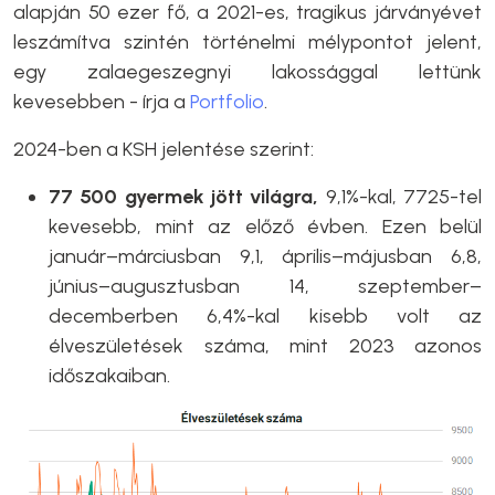
alapján 50 ezer fő, a 2021-es, tragikus járványévet
leszámítva szintén történelmi mélypontot jelent,
egy zalaegeszegnyi lakossággal lettünk
kevesebben - írja a
Portfolio
.
2024-ben a KSH jelentése szerint:
77 500 gyermek jött világra,
9,1%-kal, 7725-tel
kevesebb, mint az előző évben. Ezen belül
január–márciusban 9,1, április–májusban 6,8,
június–augusztusban 14, szeptember–
decemberben 6,4%-kal kisebb volt az
élveszületések száma, mint 2023 azonos
időszakaiban.