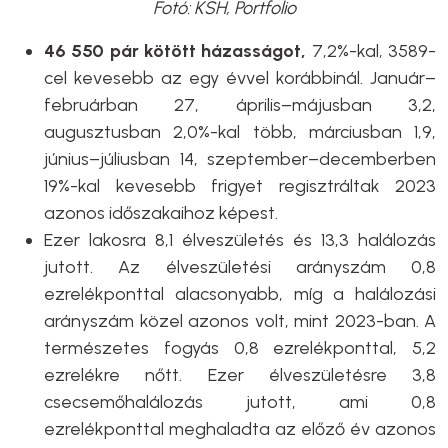
Fotó: KSH, Portfolio
46 550 pár kötött házasságot,
7,2%-kal, 3589-
cel kevesebb az egy évvel korábbinál. Január–
februárban 27, április–májusban 3,2,
augusztusban 2,0%-kal több, márciusban 1,9,
június–júliusban 14, szeptember–decemberben
19%-kal kevesebb frigyet regisztráltak 2023
azonos időszakaihoz képest.
Ezer lakosra 8,1 élveszületés és 13,3 halálozás
jutott. Az élveszületési arányszám 0,8
ezrelékponttal alacsonyabb, míg a halálozási
arányszám közel azonos volt, mint 2023-ban. A
természetes fogyás 0,8 ezrelékponttal, 5,2
ezrelékre nőtt. Ezer élveszületésre 3,8
csecsemőhalálozás jutott, ami 0,8
ezrelékponttal meghaladta az előző év azonos