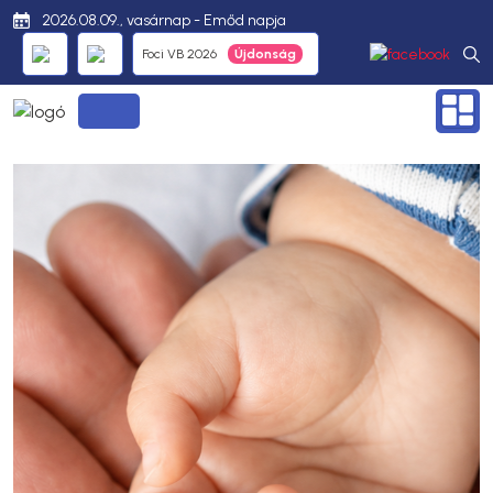
2026.08.09., vasárnap - Emőd napja
Foci VB 2026