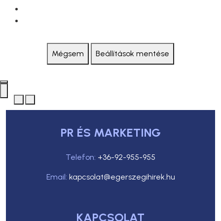
Mégsem
Beállítások mentése
PR ÉS MARKETING
Telefon:
+36-92-955-955
Email:
kapcsolat@egerszegihirek.hu
KAPCSOLAT