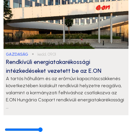
GAZDASÁG
●
kedd, 09:01
Rendkívüli energiatakarékossági
intézkedéseket vezetett be az E.ON
A tartós hőhullám és az erőművi kapacitáscsökkenés
következtében kialakult rendkívüli helyzetre reagálva,
valamint a kormányzati felhíváshoz csatlakozva az
E.ON Hungária Csoport rendkívüli energiatakarékossági
...