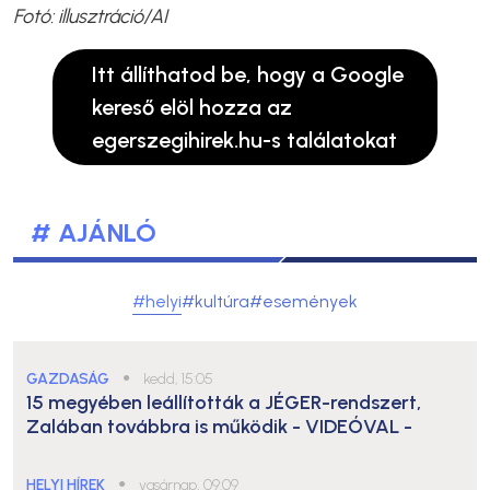
Fotó: illusztráció/AI
Itt állíthatod be, hogy a Google
kereső elöl hozza az
egerszegihirek.hu-s találatokat
# AJÁNLÓ
#helyi
#kultúra
#események
GAZDASÁG
●
kedd, 15:05
15 megyében leállították a JÉGER-rendszert,
Zalában továbbra is működik
- VIDEÓVAL -
HELYI HÍREK
●
vasárnap, 09:09