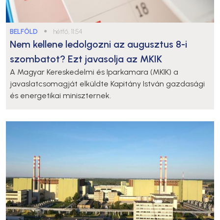
BELFÖLD
●
hétfő, 11:54
Nem kellene ledolgozni az augusztus 8-i
szombatot? Ezt javasolja az MKIK
A Magyar Kereskedelmi és Iparkamara (MKIK) a
javaslatcsomagját elküldte Kapitány István gazdasági
és energetikai miniszternek.