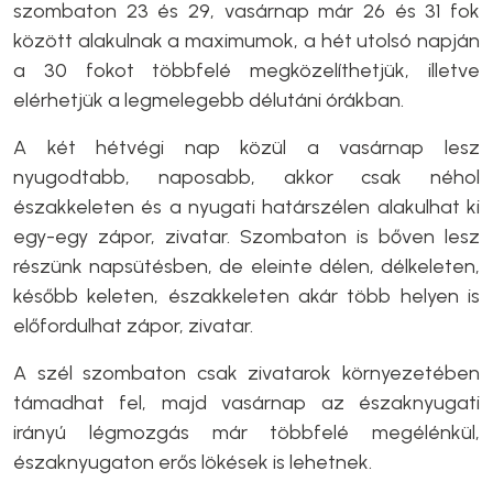
szombaton 23 és 29, vasárnap már 26 és 31 fok
között alakulnak a maximumok, a hét utolsó napján
a 30 fokot többfelé megközelíthetjük, illetve
elérhetjük a legmelegebb délutáni órákban.
A két hétvégi nap közül a vasárnap lesz
nyugodtabb, naposabb, akkor csak néhol
északkeleten és a nyugati határszélen alakulhat ki
egy-egy zápor, zivatar. Szombaton is bőven lesz
részünk napsütésben, de eleinte délen, délkeleten,
később keleten, északkeleten akár több helyen is
előfordulhat zápor, zivatar.
A szél szombaton csak zivatarok környezetében
támadhat fel, majd vasárnap az északnyugati
irányú légmozgás már többfelé megélénkül,
északnyugaton erős lökések is lehetnek.