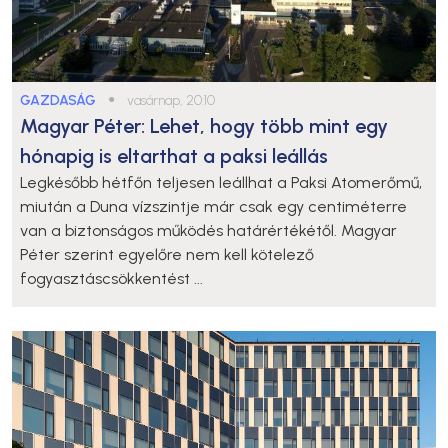
GAZDASÁG
●
vasárnap, 20:10
Magyar Péter: Lehet, hogy több mint egy
hónapig is eltarthat a paksi leállás
Legkésőbb hétfőn teljesen leállhat a Paksi Atomerőmű,
miután a Duna vízszintje már csak egy centiméterre
van a biztonságos működés határértékétől. Magyar
Péter szerint egyelőre nem kell kötelező
fogyasztáscsökkentést ...