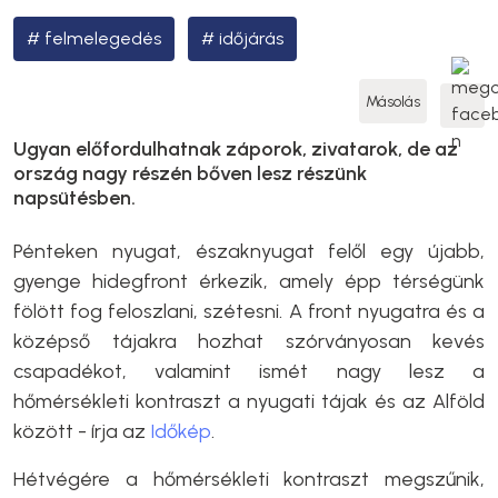
felmelegedés
időjárás
Másolás
Ugyan előfordulhatnak záporok, zivatarok, de az
ország nagy részén bőven lesz részünk
napsütésben.
Pénteken nyugat, északnyugat felől egy újabb,
gyenge hidegfront érkezik, amely épp térségünk
fölött fog feloszlani, szétesni. A front nyugatra és a
középső tájakra hozhat szórványosan kevés
csapadékot, valamint ismét nagy lesz a
hőmérsékleti kontraszt a nyugati tájak és az Alföld
között - írja az
Időkép
.
Hétvégére a hőmérsékleti kontraszt megszűnik,