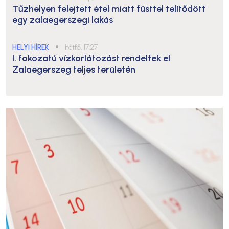
Tűzhelyen felejtett étel miatt füsttel telítődött
egy zalaegerszegi lakás
HELYI HÍREK
●
hétfő, 17:27
I. fokozatú vízkorlátozást rendeltek el
Zalaegerszeg teljes területén