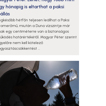
gy hónapig is eltarthat a paksi
eállás
egkésőbb hétfőn teljesen leállhat a Paksi
tomerőmű, miután a Duna vízszintje már
sak egy centiméterre van a biztonságos
űködés határértékétől. Magyar Péter szerint
gyelőre nem kell kötelező
ogyasztáscsökkentést ...