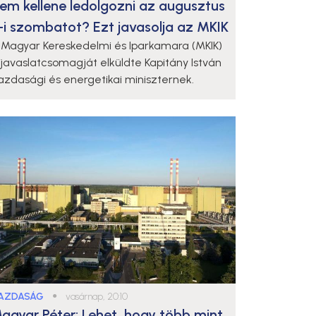
em kellene ledolgozni az augusztus
-i szombatot? Ezt javasolja az MKIK
 Magyar Kereskedelmi és Iparkamara (MKIK)
 javaslatcsomagját elküldte Kapitány István
azdasági és energetikai miniszternek.
AZDASÁG
●
vasárnap, 20:10
agyar Péter: Lehet, hogy több mint