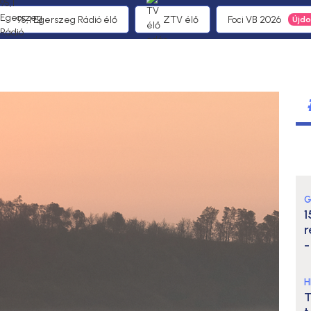
95,1 Egerszeg Rádió élő
ZTV élő
Foci VB 2026
G
1
r
-
H
T