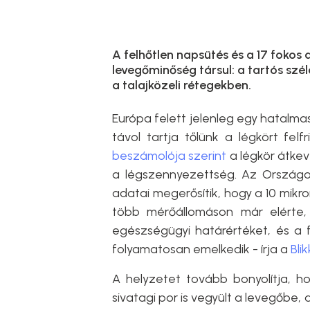
A felhőtlen napsütés és a 17 fokos
levegőminőség társul: a tartós sz
a talajközeli rétegekben.
Európa felett jelenleg egy hatalmas
távol tartja tőlünk a légkört felf
beszámolója szerint
a légkör átke
a légszennyezettség. Az Ország
adatai megerősítik, hogy a 10 mikro
több mérőállomáson már elérte,
egészségügyi határértéket, és a 
folyamatosan emelkedik - írja a
Blik
A helyzetet tovább bonyolítja, ho
sivatagi por is vegyült a levegőbe,