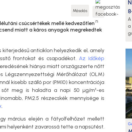
N
8
Másolás
A
 délutáni csúcsértékek mellé kedvezőtlen
a
élcsend miatt a káros anyagok megrekedtek
g
 kiterjedésű anticiklon helyezkedik el, amely
rissítő frontokat és csapadékot.
Az Időkép
veredésének hiánya miatt országszerte nőtt
os Légszennyezettségi Mérőhálózat (OLM)
nnál kisebb szálló por (PM10) koncentrációja
 sőt meg is haladta a napi 50 µg/m³-es
finomabb, PM2.5 részecskék mennyisége is
k
.
gy március elején a fátyolfelhőzet mellett
G
 ami helyenként zavarossá tette a napsütést.
M