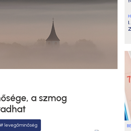
t
H
I
Z
nősége, a szmog
radhat
levegőminőség
B