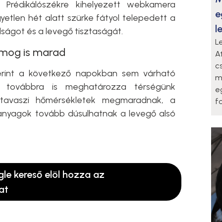
 Prédikálószékre kihelyezett webkamera
e
gyetlen hét alatt szürke fátyol telepedett a
l
olságot és a levegő tisztaságát.
L
szmog is marad
A
c
zerint a következő napokban sem várható
m
lon továbbra is meghatározza térségünk
e
, tavaszi hőmérsékletek megmaradnak, a
f
anyagok tovább dúsulhatnak a levegő alsó
gle kereső elöl hozza az
at