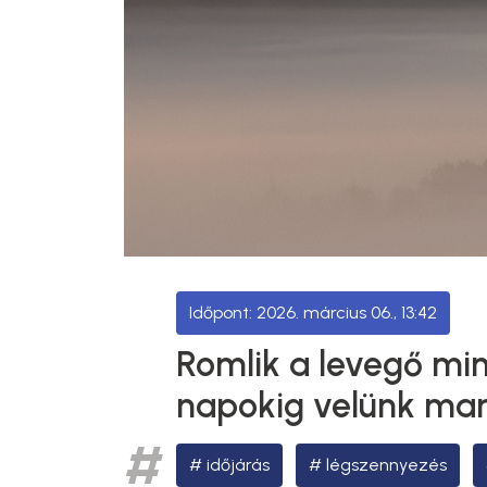
2026. március 06., 13:42
Romlik a levegő mi
napokig velünk ma
időjárás
légszennyezés