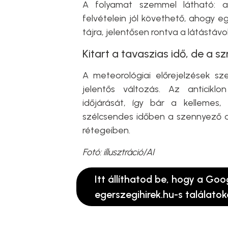
A folyamat szemmel látható: a
felvételein jól követhető, ahogy e
tájra, jelentősen rontva a látástáv
Kitart a tavaszias idő, de a 
A meteorológiai előrejelzések s
jelentős változás. Az anticik
időjárását, így bár a kellemes
szélcsendes időben a szennyező 
rétegeiben.
Fotó: illusztráció/AI
Itt állíthatod be, hogy a Goo
egerszegihirek.hu-s találatok