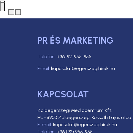
PR ÉS MARKETING
Telefon:
+36-92-955-955
Email:
kapcsolat@egerszegihirek.hu
KAPCSOLAT
Zalaegerszegi Médiacentrum Kft.
HU–8900 Zalaegerszeg, Kossuth Lajos utca 
E-mail:
kapcsolat@egerszegihirek.hu
Telefon:
+36 (92) 955-955