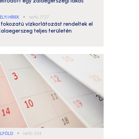
elítődött egy zalaegerszegi lakás
ELYI HÍREK
●
hétfő, 17:27
. fokozatú vízkorlátozást rendeltek el
alaegerszeg teljes területén
ELFÖLD
●
hétfő, 11:54