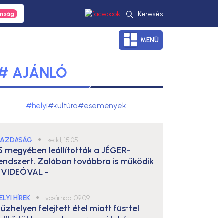
Keresés
MENÜ
# AJÁNLÓ
#helyi
#kultúra
#események
AZDASÁG
●
kedd, 15:05
5 megyében leállították a JÉGER-
endszert, Zalában továbbra is működik
 VIDEÓVAL -
ELYI HÍREK
●
vasárnap, 09:09
űzhelyen felejtett étel miatt füsttel