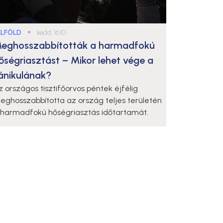
ELFÖLD
●
kedd, 16:10
eghosszabbították a harmadfokú
őségriasztást – Mikor lehet vége a
ánikulának?
z országos tisztifőorvos péntek éjfélig
eghosszabbította az ország teljes területén
 harmadfokú hőségriasztás időtartamát.