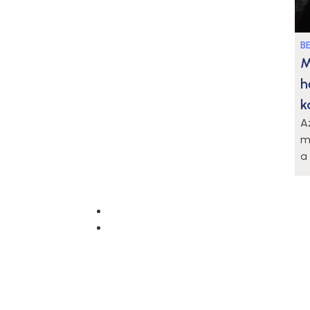
B
M
h
k
A
m
a