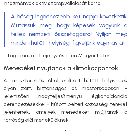
intézmények aktív szerepvállalását kérte.
A hőség legnehezebb két napja következik.
Mutassuk meg, hogy képesek vagyunk a
teljes nemzeti összefogásra! Nyíljon meg
minden hűtött helyiség, figyeljünk egymásra!
– fogalmazott bejegyzésében Magyar Péter.
Menedéket nyújtanak a klímaközpontok
A miniszterelnök által említett hűtött helyiségek
olyan zárt, biztonságos és mesterségesen –
jellemzően nagyteljesítményű légkondicionáló
berendezésekkel – hűtött beltéri közösségi tereket
jelentenek, amelyek menedéket nyújtanak a
forróság elől menekülőknek.