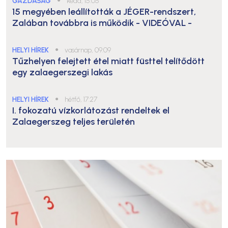
GAZDASÁG
kedd, 15:05
15 megyében leállították a JÉGER-rendszert,
Zalában továbbra is működik
- VIDEÓVAL -
HELYI HÍREK
●
vasárnap, 09:09
Tűzhelyen felejtett étel miatt füsttel telítődött
egy zalaegerszegi lakás
HELYI HÍREK
●
hétfő, 17:27
I. fokozatú vízkorlátozást rendeltek el
Zalaegerszeg teljes területén