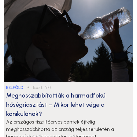
BELFÖLD
●
kedd, 16:10
Meghosszabbították a harmadfokú
hőségriasztást – Mikor lehet vége a
kánikulának?
Az országos tisztifőorvos péntek éjfélig
meghosszabbította az ország teljes területén a
harmadfokú hőségriasztás időtartamát.