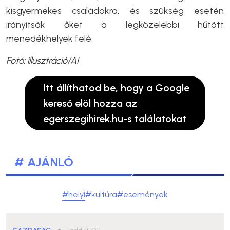
kisgyermekes családokra, és szükség esetén
irányítsák őket a legközelebbi hűtött
menedékhelyek felé.
Fotó: illusztráció/AI
Itt állíthatod be, hogy a Google
kereső elöl hozza az
egerszegihirek.hu-s találatokat
# AJÁNLÓ
#helyi
#kultúra
#események
●