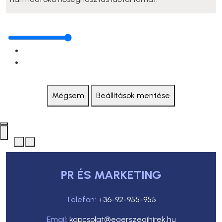
Mégsem
Beállítások mentése
PR ÉS MARKETING
Telefon:
+36-92-955-955
Email:
kapcsolat@egerszegihirek.hu