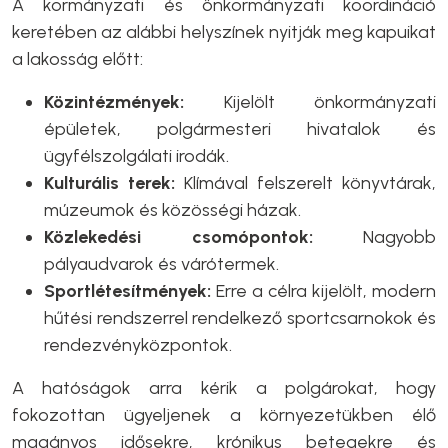
A kormányzati és önkormányzati koordináció
keretében az alábbi helyszínek nyitják meg kapuikat
a lakosság előtt:
Közintézmények:
Kijelölt önkormányzati
épületek, polgármesteri hivatalok és
ügyfélszolgálati irodák.
Kulturális terek:
Klímával felszerelt könyvtárak,
múzeumok és közösségi házak.
Közlekedési csomópontok:
Nagyobb
pályaudvarok és várótermek.
Sportlétesítmények:
Erre a célra kijelölt, modern
hűtési rendszerrel rendelkező sportcsarnokok és
rendezvényközpontok.
A hatóságok arra kérik a polgárokat, hogy
fokozottan ügyeljenek a környezetükben élő
magányos idősekre, krónikus betegekre és