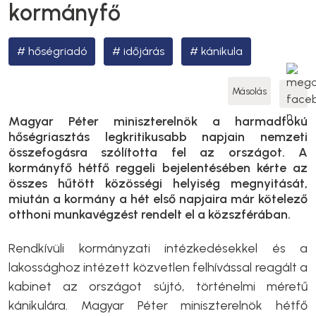
kormányfő
hőségriadó
időjárás
kánikula
Másolás
Magyar Péter miniszterelnök a harmadfokú
hőségriasztás legkritikusabb napjain nemzeti
összefogásra szólította fel az országot. A
kormányfő hétfő reggeli bejelentésében kérte az
összes hűtött közösségi helyiség megnyitását,
miután a kormány a hét első napjaira már kötelező
otthoni munkavégzést rendelt el a közszférában.
Rendkívüli kormányzati intézkedésekkel és a
lakossághoz intézett közvetlen felhívással reagált a
kabinet az országot sújtó, történelmi méretű
kánikulára. Magyar Péter miniszterelnök hétfő