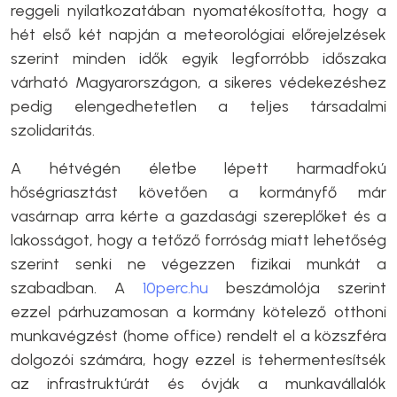
reggeli nyilatkozatában nyomatékosította, hogy a
hét első két napján a meteorológiai előrejelzések
szerint minden idők egyik legforróbb időszaka
várható Magyarországon, a sikeres védekezéshez
pedig elengedhetetlen a teljes társadalmi
szolidaritás.
A hétvégén életbe lépett harmadfokú
hőségriasztást követően a kormányfő már
vasárnap arra kérte a gazdasági szereplőket és a
lakosságot, hogy a tetőző forróság miatt lehetőség
szerint senki ne végezzen fizikai munkát a
szabadban. A
10perc.hu
beszámolója szerint
ezzel párhuzamosan a kormány kötelező otthoni
munkavégzést (home office) rendelt el a közszféra
dolgozói számára, hogy ezzel is tehermentesítsék
az infrastruktúrát és óvják a munkavállalók