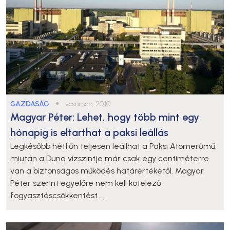
GAZDASÁG
●
vasárnap, 20:10
Magyar Péter: Lehet, hogy több mint egy
hónapig is eltarthat a paksi leállás
Legkésőbb hétfőn teljesen leállhat a Paksi Atomerőmű,
miután a Duna vízszintje már csak egy centiméterre
van a biztonságos működés határértékétől. Magyar
Péter szerint egyelőre nem kell kötelező
fogyasztáscsökkentést ...