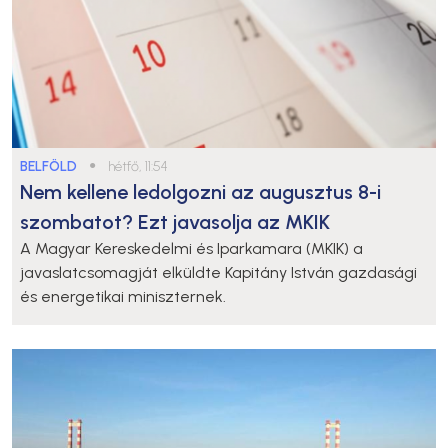
BELFÖLD
●
hétfő, 11:54
Nem kellene ledolgozni az augusztus 8-i
szombatot? Ezt javasolja az MKIK
A Magyar Kereskedelmi és Iparkamara (MKIK) a
javaslatcsomagját elküldte Kapitány István gazdasági
és energetikai miniszternek.