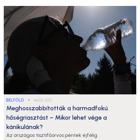
BELFÖLD
●
kedd, 16:10
Meghosszabbították a harmadfokú
hőségriasztást – Mikor lehet vége a
kánikulának?
Az országos tisztifőorvos péntek éjfélig