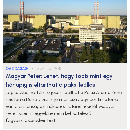
GAZDASÁG
●
vasárnap, 20:10
Magyar Péter: Lehet, hogy több mint egy
hónapig is eltarthat a paksi leállás
Legkésőbb hétfőn teljesen leállhat a Paksi Atomerőmű,
miután a Duna vízszintje már csak egy centiméterre
van a biztonságos működés határértékétől. Magyar
Péter szerint egyelőre nem kell kötelező
fogyasztáscsökkentést ...