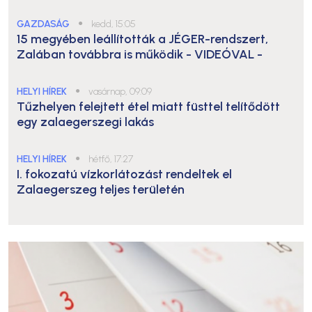
GAZDASÁG
●
kedd, 15:05
15 megyében leállították a JÉGER-rendszert,
Zalában továbbra is működik
- VIDEÓVAL -
HELYI HÍREK
●
vasárnap, 09:09
Tűzhelyen felejtett étel miatt füsttel telítődött
egy zalaegerszegi lakás
HELYI HÍREK
●
hétfő, 17:27
I. fokozatú vízkorlátozást rendeltek el
Zalaegerszeg teljes területén