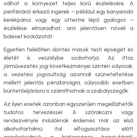
válhat a környezet teljes körű észlelésére. A
perifériáról érkező ingerek – például egy kanyarodó
kerékpáros vagy egy úttestre lépő gyalogos –
észlelése elmaradhat, ami jelentősen növeli a
baleset kockázatát.
Egyetlen felelőtlen döntés mások testi épségét és
életét is veszélybe sodorhatja. Az ittas
járművezetés jogi következményei szintén súlyosak:
a vezetési jogosultság azonnali szüneteltetése
mellett jelentős pénzbírságra, súlyosabb esetben
büntetőeljárásra is számíthatnak a szabályszegők.
Az ilyen esetek azonban egyszerűen megelőzhetők
tudatos tervezéssel. A szórakozni vagy
rendezvényre indulóknak érdemes már az első
alkoholtartalmú ital elfogyasztása előtt