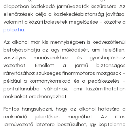
állapotban közlekedő járművezetők kiszűrésére. Az
ellenőrzések célja a közlekedésbiztonság javítása,
valamint a közúti balesetek megelőzése – közölte a
police.hu.
Az alkohol már kis mennyiségben is kedvezőtlenül
befolyásolhatja az agy működését, ami felelőtlen,
veszélyes manőverekhez és gyorshajtáshoz
vezethet. Emellett a jármű biztonságos
irányításához szükséges finommotoros mozgások –
például a kormánykorrekció és a pedálkezelés –
pontatlanabbá válhatnak, ami kiszámíthatatlan
reakciókat eredményezhet.
Fontos hangsúlyozni, hogy az alkohol hatására a
reakcióidő jelentősen megnőhet. Az ittas
járművezető látótere beszűkülhet, így képtelenné