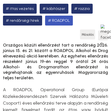
ittas vezetés
kábítószer
razzia
rendőrségi hírek
ROADPOL
Másolás
Országos közúti ellenőrzést tart a rendőrség 2026.
június 15. és 21. között a ROADPOL Alkohol és Drog
elnevezésű akció keretében. Az egyhetes ellenőrzés
részeként június 19-én reggel 9 órától 24 órás
Alkohol- és Drogmarathon ellenőrzést is
végrehajtanak az egyenruhások Magyarország
teljes területén.
A ROADPOL Operational Group (Európai
Közlekedésrendészeti Szervek Hálózata Műveleti
Csoport) éves ellenőrzési terve alapján a rendőrség
kiemelt figyelmet fordít az ittas vagy bódult