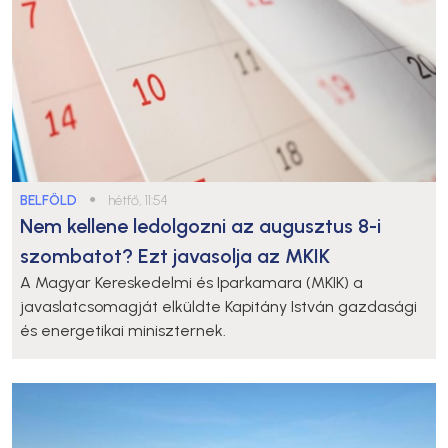
BELFÖLD
●
hétfő, 11:54
Nem kellene ledolgozni az augusztus 8-i
szombatot? Ezt javasolja az MKIK
A Magyar Kereskedelmi és Iparkamara (MKIK) a
javaslatcsomagját elküldte Kapitány István gazdasági
és energetikai miniszternek.