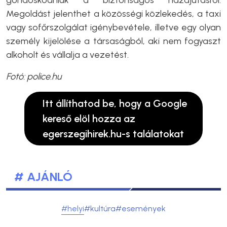
gondoskodniuk a biztonságos hazajutásról.
Megoldást jelenthet a közösségi közlekedés, a taxi
vagy sofőrszolgálat igénybevétele, illetve egy olyan
személy kijelölése a társaságból, aki nem fogyaszt
alkoholt és vállalja a vezetést.
Fotó: police.hu
Itt állíthatod be, hogy a Google
kereső elöl hozza az
egerszegihirek.hu-s találatokat
# AJÁNLÓ
#helyi
#kultúra
#események