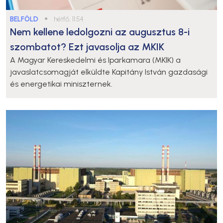
BELFÖLD
●
hétfő, 11:54
Nem kellene ledolgozni az augusztus 8-i
szombatot? Ezt javasolja az MKIK
A Magyar Kereskedelmi és Iparkamara (MKIK) a
javaslatcsomagját elküldte Kapitány István gazdasági
és energetikai miniszternek.