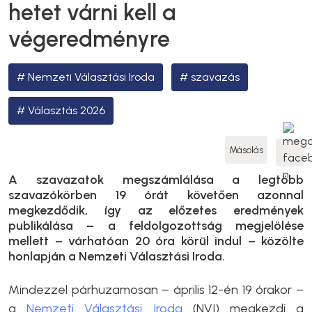
hetet várni kell a
végeredményre
Nemzeti Választási Iroda
szavazás
Választás 2026
Másolás
A szavazatok megszámlálása a legtöbb
szavazókörben 19 órát követően azonnal
megkezdődik, így az előzetes eredmények
publikálása – a feldolgozottság megjelölése
mellett – várhatóan 20 óra körül indul – közölte
honlapján a Nemzeti Választási Iroda.
Mindezzel párhuzamosan – április 12-én 19 órakor –
a
Nemzeti Választási Iroda
(NVI) megkezdi a