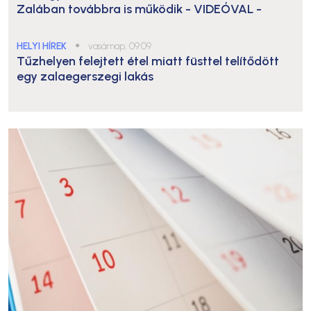
Zalában továbbra is működik
- VIDEÓVAL -
HELYI HÍREK
●
vasárnap, 09:09
Tűzhelyen felejtett étel miatt füsttel telítődött
egy zalaegerszegi lakás