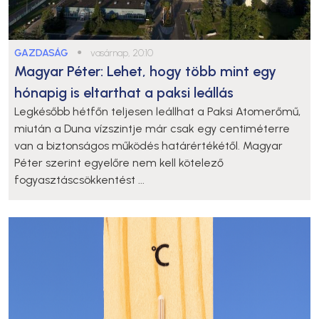
GAZDASÁG
●
vasárnap, 20:10
Magyar Péter: Lehet, hogy több mint egy
hónapig is eltarthat a paksi leállás
Legkésőbb hétfőn teljesen leállhat a Paksi Atomerőmű,
miután a Duna vízszintje már csak egy centiméterre
van a biztonságos működés határértékétől. Magyar
Péter szerint egyelőre nem kell kötelező
fogyasztáscsökkentést ...