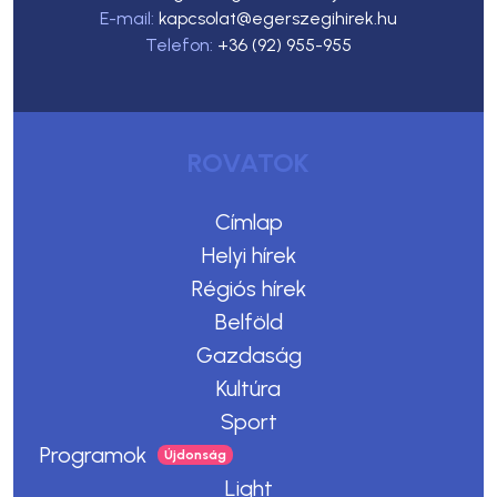
E-mail:
kapcsolat@egerszegihirek.hu
Telefon:
+36 (92) 955-955
ROVATOK
Címlap
Helyi hírek
Régiós hírek
Belföld
Gazdaság
Kultúra
Sport
Programok
Light