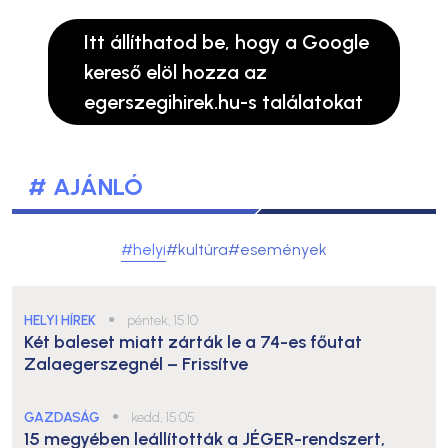
Itt állíthatod be, hogy a Google
kereső elöl hozza az
egerszegihirek.hu-s találatokat
# AJÁNLÓ
#helyi
#kultúra
#események
HELYI HÍREK
●
péntek, 15:10
Két baleset miatt zárták le a 74-es főutat
Zalaegerszegnél – Frissítve
GAZDASÁG
●
kedd, 15:05
15 megyében leállították a JÉGER-rendszert,