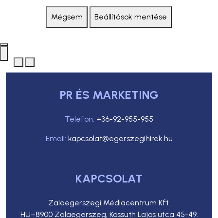
Mégsem
Beállítások mentése
PR ÉS MARKETING
Telefon:
+36-92-955-955
Email:
kapcsolat@egerszegihirek.hu
KAPCSOLAT
Zalaegerszegi Médiacentrum Kft.
HU–8900 Zalaegerszeg, Kossuth Lajos utca 45-49.