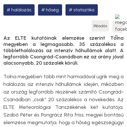
halálozás
hőség
statisztika
Másolás
Az ELTE kutatóinak elemzése szerint Tolna
megyében a legmagasabb, 35 százalékos a
többlethalálozás az intenzív hőhullámok alatt. A
legforróbb Csongrád-Csanádban ez az arány jóval
alacsonyabb, 20 százalék körüli.
Tolna megyében több mint harmadával ugrik meg a
halálozás az intenzív hőhullámok idején, miközben
az ország legforróbb részének számító Csongrád-
Csanádban „csak” 20 százalékos a növekedés. Az
ELTE Meteorológiai Tanszékének két kutatója,
Szabó Péter és Pongrácz Rita friss, megyei bontású
elemzése megmutatja, hogy a hőség egészségügyi