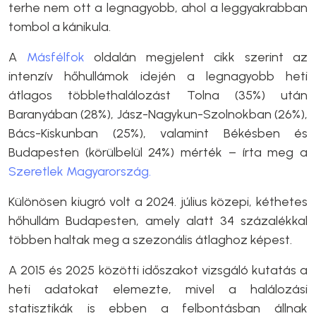
terhe nem ott a legnagyobb, ahol a leggyakrabban
tombol a kánikula.
A
Másfélfok
oldalán megjelent cikk szerint az
intenzív hőhullámok idején a legnagyobb heti
átlagos többlethalálozást Tolna (35%) után
Baranyában (28%), Jász-Nagykun-Szolnokban (26%),
Bács-Kiskunban (25%), valamint Békésben és
Budapesten (körülbelül 24%) mérték – írta meg a
Szeretlek Magyarország.
Különösen kiugró volt a 2024. július közepi, kéthetes
hőhullám Budapesten, amely alatt 34 százalékkal
többen haltak meg a szezonális átlaghoz képest.
A 2015 és 2025 közötti időszakot vizsgáló kutatás a
heti adatokat elemezte, mivel a halálozási
statisztikák is ebben a felbontásban állnak