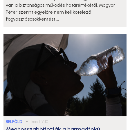
van a biztonságos működés határértékétől. Magyar
Péter szerint egyelőre nem kell kötelező
fogyasztáscsökkentést ...
BELFÖLD
●
kedd, 16:10
Meghosszabbították a harmadfokú