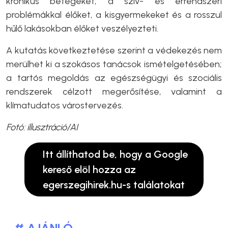
krónikus betegeket, a szív- és érrendszeri
problémákkal élőket, a kisgyermekeket és a rosszul
hűlő lakásokban élőket veszélyezteti.
A kutatás következtetése szerint a védekezés nem
merülhet ki a szokásos tanácsok ismételgetésében;
a tartós megoldás az egészségügyi és szociális
rendszerek célzott megerősítése, valamint a
klímatudatos várostervezés.
Fotó: illusztráció/AI
Itt állíthatod be, hogy a Google
kereső elöl hozza az
egerszegihirek.hu-s találatokat
# AJÁNLÓ