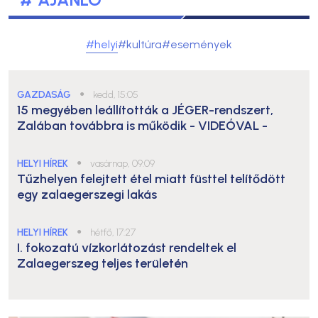
#helyi
#kultúra
#események
GAZDASÁG
●
kedd, 15:05
15 megyében leállították a JÉGER-rendszert,
Zalában továbbra is működik
- VIDEÓVAL -
HELYI HÍREK
●
vasárnap, 09:09
Tűzhelyen felejtett étel miatt füsttel telítődött
egy zalaegerszegi lakás
HELYI HÍREK
●
hétfő, 17:27
I. fokozatú vízkorlátozást rendeltek el
Zalaegerszeg teljes területén