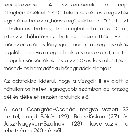
rendelkezésre. A szakemberek a napi
átlaghőmérséklet 27 °C feletti részét összegezték
egy hétre: ha ez a „hőösszeg” elérte az 1 °C-ot, azt
hőhullámos hétnek, ha meghaladta a 6 °C-ot,
intenzív hőhullámos hétnek tekintették. Ez a
módszer azért is lényeges, mert a meleg éjszakák
legalább annyira megterhelik a szervezetet, mint a
nappali csúcsértékek, és a 27 °C-os küszöbérték a
másod- és harmadfokú hőségriadók alapja is.
Az adatokból kiderül, hogy a vizsgált 11 év alatt a
hőhullámos hetek legnagyobb számban az ország
déli és délkeleti részén fordultak elő.
A sort Csongrád-Csanád megye vezeti 33
héttel, majd Békés (29), Bács-Kiskun (27) és
Jász-Nagykun-Szolnok (23) következik a
lehetséges 240 hétből.