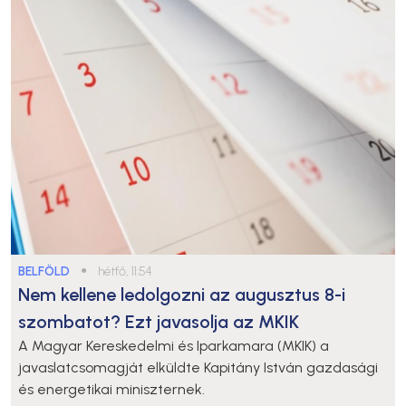
BELFÖLD
●
hétfő, 11:54
Nem kellene ledolgozni az augusztus 8-i
szombatot? Ezt javasolja az MKIK
A Magyar Kereskedelmi és Iparkamara (MKIK) a
javaslatcsomagját elküldte Kapitány István gazdasági
és energetikai miniszternek.