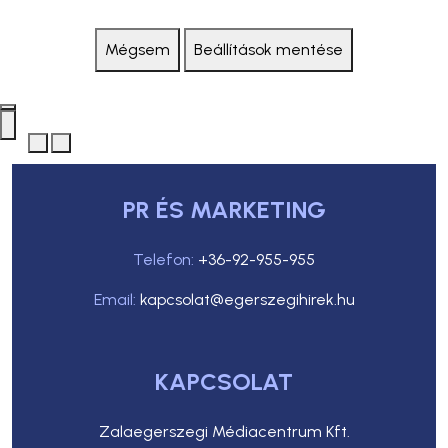
Mégsem
Beállítások mentése
PR ÉS MARKETING
Telefon:
+36-92-955-955
Email:
kapcsolat@egerszegihirek.hu
KAPCSOLAT
Zalaegerszegi Médiacentrum Kft.