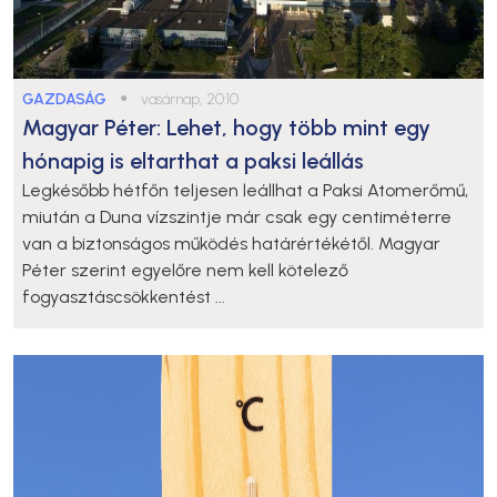
GAZDASÁG
●
vasárnap, 20:10
Magyar Péter: Lehet, hogy több mint egy
hónapig is eltarthat a paksi leállás
Legkésőbb hétfőn teljesen leállhat a Paksi Atomerőmű,
miután a Duna vízszintje már csak egy centiméterre
van a biztonságos működés határértékétől. Magyar
Péter szerint egyelőre nem kell kötelező
fogyasztáscsökkentést ...