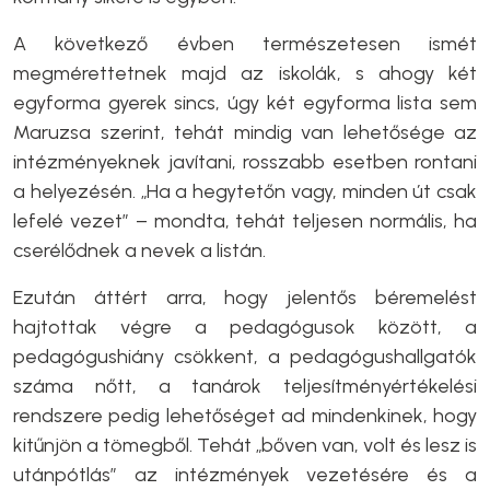
A következő évben természetesen ismét
megmérettetnek majd az iskolák, s ahogy két
egyforma gyerek sincs, úgy két egyforma lista sem
Maruzsa szerint, tehát mindig van lehetősége az
intézményeknek javítani, rosszabb esetben rontani
a helyezésén. „Ha a hegytetőn vagy, minden út csak
lefelé vezet” – mondta, tehát teljesen normális, ha
cserélődnek a nevek a listán.
Ezután áttért arra, hogy jelentős béremelést
hajtottak végre a pedagógusok között, a
pedagógushiány csökkent, a pedagógushallgatók
száma nőtt, a tanárok teljesítményértékelési
rendszere pedig lehetőséget ad mindenkinek, hogy
kitűnjön a tömegből. Tehát „bőven van, volt és lesz is
utánpótlás” az intézmények vezetésére és a