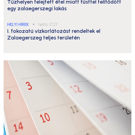
Tűzhelyen felejtett étel miatt füsttel telítődött
egy zalaegerszegi lakás
HELYI HÍREK
●
hétfő, 17:27
I. fokozatú vízkorlátozást rendeltek el
Zalaegerszeg teljes területén