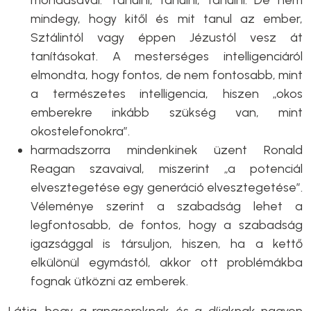
mondásával: Tanulni, tanulni, tanulni. De nem
mindegy, hogy kitől és mit tanul az ember,
Sztálintól vagy éppen Jézustól vesz át
tanításokat. A mesterséges intelligenciáról
elmondta, hogy fontos, de nem fontosabb, mint
a természetes intelligencia, hiszen „okos
emberekre inkább szükség van, mint
okostelefonokra”.
harmadszorra mindenkinek üzent Ronald
Reagan szavaival, miszerint „a potenciál
elvesztegetése egy generáció elvesztegetése”.
Véleménye szerint a szabadság lehet a
legfontosabb, de fontos, hogy a szabadság
igazsággal is társuljon, hiszen, ha a kettő
elkülönül egymástól, akkor ott problémákba
fognak ütközni az emberek.