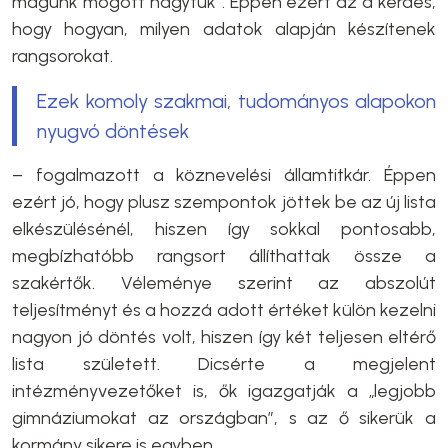
magunk mögött hagytuk”. Éppen ezért az a kérdés,
hogy hogyan, milyen adatok alapján készítenek
rangsorokat.
Ezek komoly szakmai, tudományos alapokon
nyugvó döntések
– fogalmazott a köznevelési államtitkár. Éppen
ezért jó, hogy plusz szempontok jöttek be az új lista
elkészülésénél, hiszen így sokkal pontosabb,
megbízhatóbb rangsort állíthattak össze a
szakértők. Véleménye szerint az abszolút
teljesítményt és a hozzá adott értéket külön kezelni
nagyon jó döntés volt, hiszen így két teljesen eltérő
lista született. Dicsérte a megjelent
intézményvezetőket is, ők igazgatják a „legjobb
gimnáziumokat az országban”, s az ő sikerük a
kormány sikere is egyben.