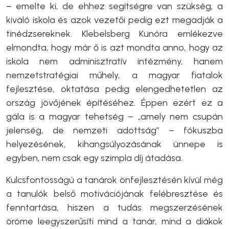
– emelte ki, de ehhez segítségre van szükség, a
kiváló iskola és azok vezetői pedig ezt megadják a
tinédzsereknek. Klebelsberg Kunóra emlékezve
elmondta, hogy már ő is azt mondta anno, hogy az
iskola nem adminisztratív intézmény, hanem
nemzetstratégiai műhely, a magyar fiatalok
fejlesztése, oktatása pedig elengedhetetlen az
ország jövőjének építéséhez. Éppen ezért ez a
gála is a magyar tehetség – „amely nem csupán
jelenség, de nemzeti adottság” – fókuszba
helyezésének, kihangsúlyozásának ünnepe is
egyben, nem csak egy szimpla díj átadása.
Kulcsfontosságú a tanárok önfejlesztésén kívül még
a tanulók belső motivációjának felébresztése és
fenntartása, hiszen a tudás megszerzésének
öröme leegyszerűsíti mind a tanár, mind a diákok