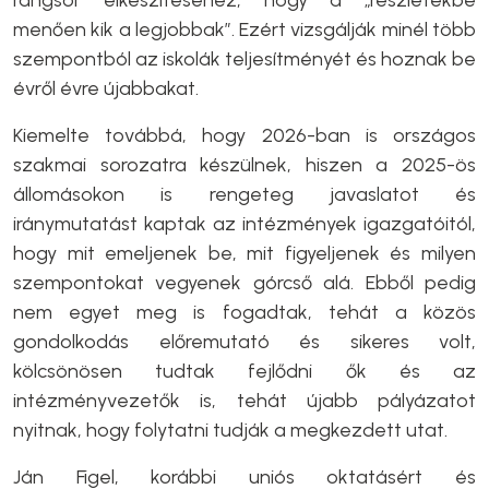
rangsor elkészítéséhez, hogy a „részletekbe
menően kik a legjobbak”. Ezért vizsgálják minél több
szempontból az iskolák teljesítményét és hoznak be
évről évre újabbakat.
Kiemelte továbbá, hogy 2026-ban is országos
szakmai sorozatra készülnek, hiszen a 2025-ös
állomásokon is rengeteg javaslatot és
iránymutatást kaptak az intézmények igazgatóitól,
hogy mit emeljenek be, mit figyeljenek és milyen
szempontokat vegyenek górcső alá. Ebből pedig
nem egyet meg is fogadtak, tehát a közös
gondolkodás előremutató és sikeres volt,
kölcsönösen tudtak fejlődni ők és az
intézményvezetők is, tehát újabb pályázatot
nyitnak, hogy folytatni tudják a megkezdett utat.
Ján Figel, korábbi uniós oktatásért és