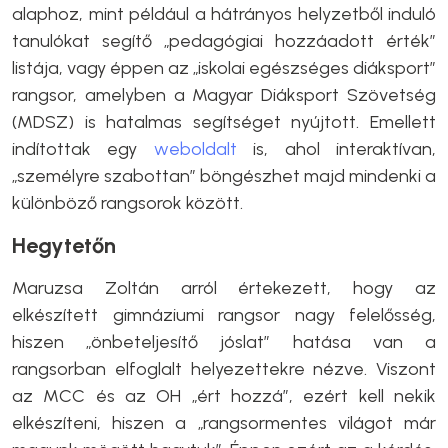
alaphoz, mint például a hátrányos helyzetből induló
tanulókat segítő „pedagógiai hozzáadott érték”
listája, vagy éppen az „iskolai egészséges diáksport”
rangsor, amelyben a Magyar Diáksport Szövetség
(MDSZ) is hatalmas segítséget nyújtott. Emellett
indítottak egy
weboldalt
is, ahol interaktívan,
„személyre szabottan” böngészhet majd mindenki a
különböző rangsorok között.
Hegytetőn
Maruzsa Zoltán arról értekezett, hogy az
elkészített gimnáziumi rangsor nagy felelősség,
hiszen „önbeteljesítő jóslat” hatása van a
rangsorban elfoglalt helyezettekre nézve. Viszont
az MCC és az OH „ért hozzá”, ezért kell nekik
elkészíteni, hiszen a „rangsormentes világot már