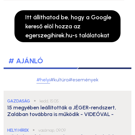
Itt állíthatod be, hogy a Google
kereső elöl hozza az
egerszegihirek.hu-s találatokat
# AJÁNLÓ
#helyi
#kultúra
#események
GAZDASÁG
●
kedd, 15:05
15 megyében leállították a JÉGER-rendszert,
Zalában továbbra is működik
- VIDEÓVAL -
HELYI HÍREK
●
vasárnap, 09:09