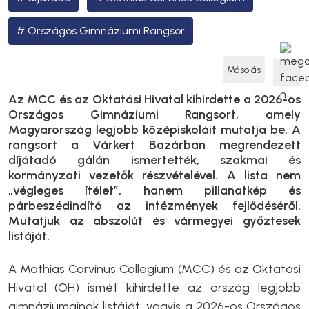
Országos Gimnáziumi Rangsor
Másolás
Az MCC és az Oktatási Hivatal kihirdette a 2026-os
Országos Gimnáziumi Rangsort, amely
Magyarország legjobb középiskoláit mutatja be. A
rangsort a Várkert Bazárban megrendezett
díjátadó gálán ismertették, szakmai és
kormányzati vezetők részvételével. A lista nem
„végleges ítélet”, hanem pillanatkép és
párbeszédindító az intézmények fejlődéséről.
Mutatjuk az abszolút és vármegyei győztesek
listáját.
A Mathias Corvinus Collegium (MCC) és az Oktatási
Hivatal (OH) ismét kihirdette az ország legjobb
gimnáziumainak listáját, vagyis a 2026-os Országos