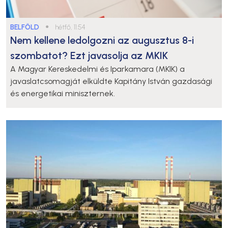
BELFÖLD
●
hétfő, 11:54
Nem kellene ledolgozni az augusztus 8-i
szombatot? Ezt javasolja az MKIK
A Magyar Kereskedelmi és Iparkamara (MKIK) a
javaslatcsomagját elküldte Kapitány István gazdasági
és energetikai miniszternek.