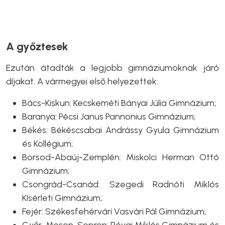
A győztesek
Ezután átadták a legjobb gimnáziumoknak járó
díjakat. A vármegyei első helyezettek:
Bács-Kiskun: Kecskeméti Bányai Júlia Gimnázium;
Baranya: Pécsi Janus Pannonius Gimnázium;
Békés: Békéscsabai Andrássy Gyula Gimnázium
és Kollégium;
Borsod-Abaúj-Zemplén: Miskolci Herman Ottó
Gimnázium;
Csongrád-Csanád: Szegedi Radnóti Miklós
Kísérleti Gimnázium;
Fejér: Székesfehérvári Vasvári Pál Gimnázium;
Győr-Moson-Sopron: Révai Miklós Gimnázium és