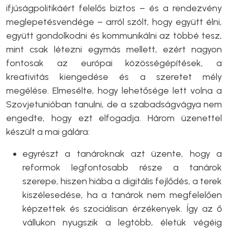
ifjúságpolitikáért felelős biztos – és a rendezvény
meglepetésvendége – arról szólt, hogy együtt élni,
együtt gondolkodni és kommunikálni az többé tesz,
mint csak létezni egymás mellett, ezért nagyon
fontosak az európai közösségépítések, a
kreativitás kiengedése és a szeretet mély
megélése. Elmesélte, hogy lehetősége lett volna a
Szovjetunióban tanulni, de a szabadságvágya nem
engedte, hogy ezt elfogadja. Három üzenettel
készült a mai gálára:
egyrészt a tanároknak azt üzente, hogy a
reformok legfontosabb része a tanárok
szerepe, hiszen hiába a digitális fejlődés, a terek
kiszélesedése, ha a tanárok nem megfelelően
képzettek és szociálisan érzékenyek. Így az ő
vállukon nyugszik a legtöbb, életük végéig