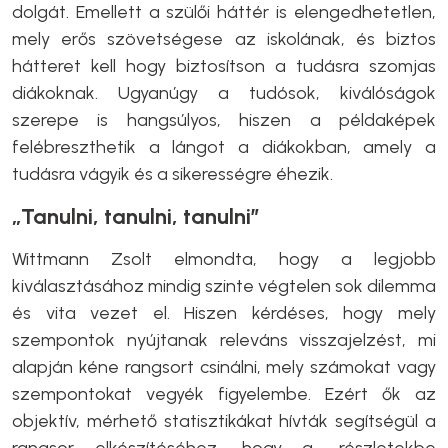
dolgát. Emellett a szülői háttér is elengedhetetlen,
mely erős szövetségese az iskolának, és biztos
hátteret kell hogy biztosítson a tudásra szomjas
diákoknak. Ugyanúgy a tudósok, kiválóságok
szerepe is hangsúlyos, hiszen a példaképek
felébreszthetik a lángot a diákokban, amely a
tudásra vágyik és a sikerességre éhezik.
„Tanulni, tanulni, tanulni”
Wittmann Zsolt elmondta, hogy a legjobb
kiválasztásához mindig szinte végtelen sok dilemma
és vita vezet el. Hiszen kérdéses, hogy mely
szempontok nyújtanak releváns visszajelzést, mi
alapján kéne rangsort csinálni, mely számokat vagy
szempontokat vegyék figyelembe. Ezért ők az
objektív, mérhető statisztikákat hívták segítségül a