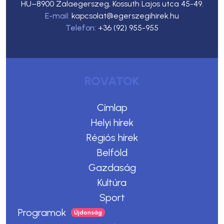
HU–8900 Zalaegerszeg, Kossuth Lajos utca 45-49.
E-mail:
kapcsolat@egerszegihirek.hu
Telefon:
+36 (92) 955-955
ROVATOK
Címlap
Helyi hírek
Régiós hírek
Belföld
Gazdaság
Kultúra
Sport
Programok