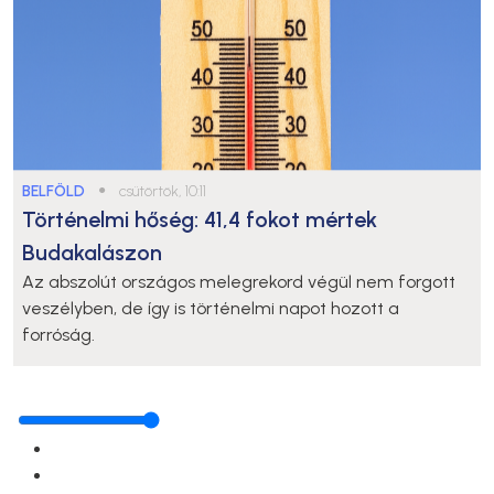
BELFÖLD
●
csütörtök, 10:11
Történelmi hőség: 41,4 fokot mértek
Budakalászon
Az abszolút országos melegrekord végül nem forgott
veszélyben, de így is történelmi napot hozott a
forróság.