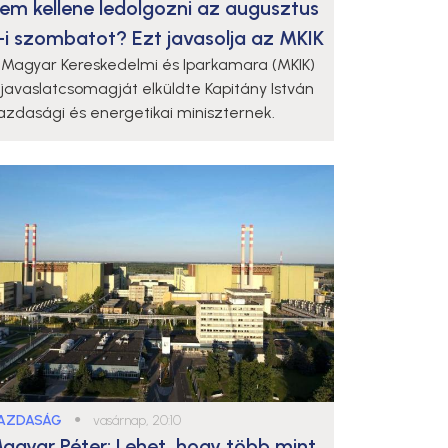
em kellene ledolgozni az augusztus
-i szombatot? Ezt javasolja az MKIK
 Magyar Kereskedelmi és Iparkamara (MKIK)
 javaslatcsomagját elküldte Kapitány István
azdasági és energetikai miniszternek.
AZDASÁG
●
vasárnap, 20:10
agyar Péter: Lehet, hogy több mint