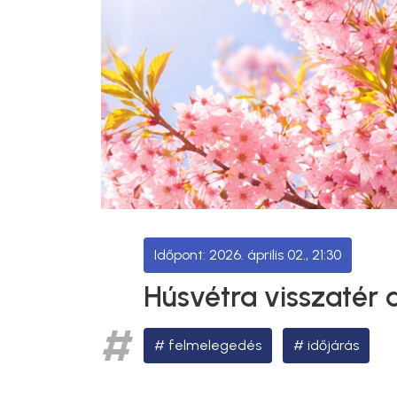
2026. április 02., 21:30
Húsvétra visszatér a
felmelegedés
időjárás