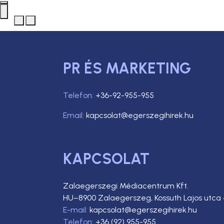
PR ÉS MARKETING
Telefon:
+36-92-955-955
Email:
kapcsolat@egerszegihirek.hu
KAPCSOLAT
Zalaegerszegi Médiacentrum Kft.
HU–8900 Zalaegerszeg, Kossuth Lajos utca 
E-mail:
kapcsolat@egerszegihirek.hu
Telefon:
+36 (92) 955-955