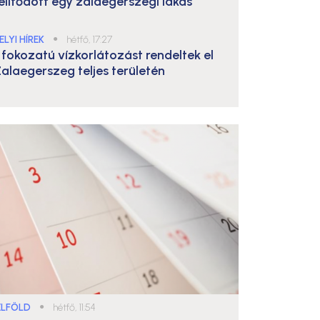
elítődött egy zalaegerszegi lakás
ELYI HÍREK
●
hétfő, 17:27
. fokozatú vízkorlátozást rendeltek el
alaegerszeg teljes területén
ELFÖLD
●
hétfő, 11:54