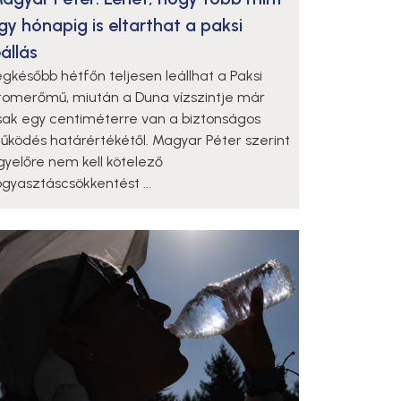
gy hónapig is eltarthat a paksi
eállás
egkésőbb hétfőn teljesen leállhat a Paksi
tomerőmű, miután a Duna vízszintje már
sak egy centiméterre van a biztonságos
űködés határértékétől. Magyar Péter szerint
gyelőre nem kell kötelező
ogyasztáscsökkentést ...