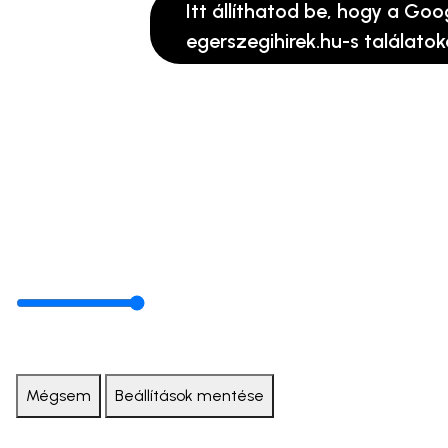
Itt állíthatod be, hogy a Goo
egerszegihirek.hu-s találatok
Mégsem
Beállítások mentése