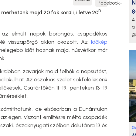
N
8
mérhetünk majd 20 fok körüli, illetve 20
A
a
az elmúlt napok borongós, csapadékos
g
ölé visszapörgő ciklon okozott. Az
Időkép
melegebb időt hoznak majd, húsvétkor már
nk.
rabban zavarják majd felhők a napsütést,
ialakulhat. Az északias szelet sokfelé kísérik
éllökések. Csütörtökön 11–19, pénteken 13–19
őmérséklet.
zámíthatunk, de elsősorban a Dunántúlon
az égen, viszont említésre méltó csapadék
északi, északnyugati szélben délutánra 13 és
G
M