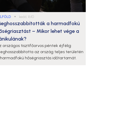
ELFÖLD
●
kedd, 16:10
eghosszabbították a harmadfokú
őségriasztást – Mikor lehet vége a
ánikulának?
z országos tisztifőorvos péntek éjfélig
eghosszabbította az ország teljes területén
 harmadfokú hőségriasztás időtartamát.