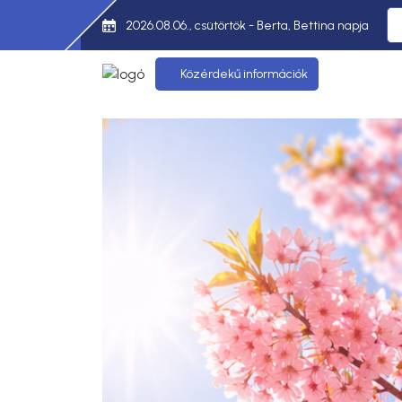
2026.08.06., csütörtök - Berta, Bettina napja
Közérdekű információk