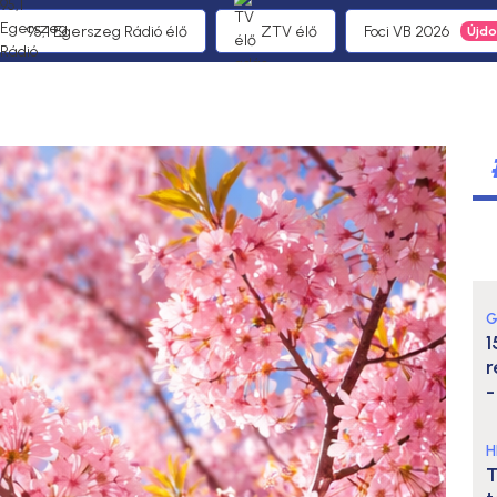
95,1 Egerszeg Rádió élő
ZTV élő
Foci VB 2026
G
1
r
-
H
T