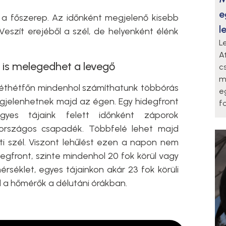
e
a főszerep. Az időnként megjelenő kisebb
l
eszít erejéből a szél, de helyenként élénk
L
A
g is melegedhet a levegő
c
m
svéthétfőn mindenhol számíthatunk többórás
e
gjelenhetnek majd az égen. Egy hidegfront
f
gyes tájaink felett időnként záporok
 országos csapadék. Többfelé lehet majd
ti szél. Viszont lehűlést ezen a napon nem
egfront, szinte mindenhol 20 fok körül vagy
rséklet, egyes tájainkon akár 23 fok körüli
a hőmérők a délutáni órákban.