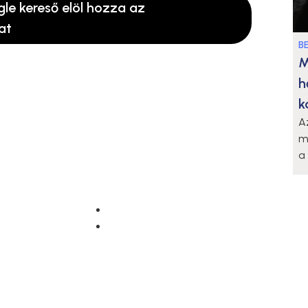
gle kereső elöl hozza az
at
B
M
h
k
A
m
a