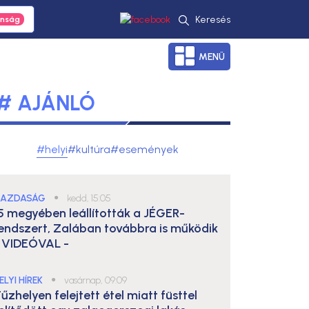
Keresés
MENÜ
# AJÁNLÓ
#helyi
#kultúra
#események
AZDASÁG
●
kedd, 15:05
5 megyében leállították a JÉGER-
endszert, Zalában továbbra is működik
 VIDEÓVAL -
ELYI HÍREK
●
vasárnap, 09:09
űzhelyen felejtett étel miatt füsttel