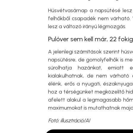
Húsvétvasárnap a napsütésé lesz 
felhőkből csapadék nem várható. V
lesz a változó irányú légmozgás.
Pulóver sem kell már, 22 foki
A jelenlegi számítások szerint hú
napsütésre, de gomolyfelhők is me
súrolhatja hazánkat, emiatt e
kialakulhatnak, de nem várható
élénk, erős a nyugati, északnyuga
hoz a térségünket megközelítő hid
afelett alakul a legmagasabb hőmé
maximumokat is mutathatnak majd 
Fotó: illusztráció/AI