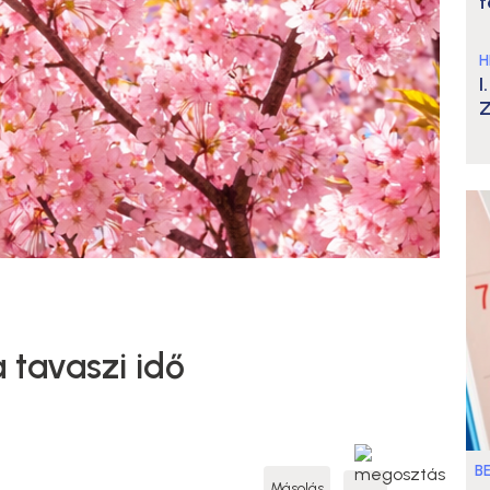
t
H
I
Z
 tavaszi idő
B
Másolás