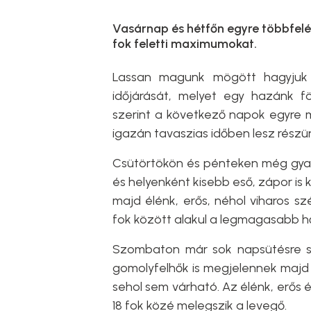
Vasárnap és hétfőn egyre többfelé 
fok feletti maximumokat.
Lassan magunk mögött hagyjuk 
időjárását, melyet egy hazánk f
szerint a következő napok egyre 
igazán tavaszias időben lesz részü
Csütörtökön és pénteken még gyak
és helyenként kisebb eső, zápor is k
majd élénk, erős, néhol viharos sz
fok között alakul a legmagasabb h
Szombaton már sok napsütésre s
gomolyfelhők is megjelennek majd 
sehol sem várható. Az élénk, erős 
18 fok közé melegszik a levegő.