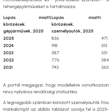
tehergépjárműveket is tartalmazza.
Lopás miatti
Lopás miatti
körözések,
körözések,
gépjárművek, 2025
személyautók, 2025
2025
836
471
2024
918
513
2023
587
351
2022
776
384
2021
743
365
A portál megjegyzi, hogy modellekre vonatkozóan
nincs nyilvános rendőrségi statisztika.
A legnagyobb számban körözött személyautók friss
márkalistáját az alábbi táblázat sorolja fel a 2025-