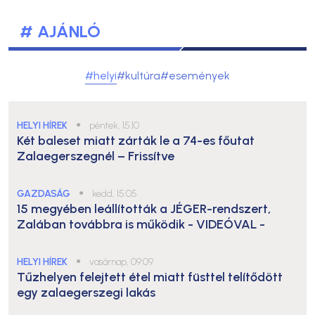
# AJÁNLÓ
#helyi
#kultúra
#események
HELYI HÍREK
●
péntek, 15:10
Két baleset miatt zárták le a 74-es főutat
Zalaegerszegnél – Frissítve
GAZDASÁG
●
kedd, 15:05
15 megyében leállították a JÉGER-rendszert,
Zalában továbbra is működik
- VIDEÓVAL -
HELYI HÍREK
●
vasárnap, 09:09
Tűzhelyen felejtett étel miatt füsttel telítődött
egy zalaegerszegi lakás