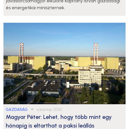
javaslatcsomagját elküldte Kapitány István gazdasági
és energetikai miniszternek.
GAZDASÁG
●
vasárnap, 20:10
Magyar Péter: Lehet, hogy több mint egy
hónapig is eltarthat a paksi leállás