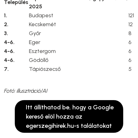
Település
2025
1.
Budapest
121
2.
Kecskemét
12
3.
Győr
8
4-6.
Eger
6
4-6.
Esztergom
6
4-6.
Gödöllő
6
7.
Tápiószecső
5
Fotó: illusztráció/AI
Itt állíthatod be, hogy a Google
kereső elöl hozza az
egerszegihirek.hu-s találatokat