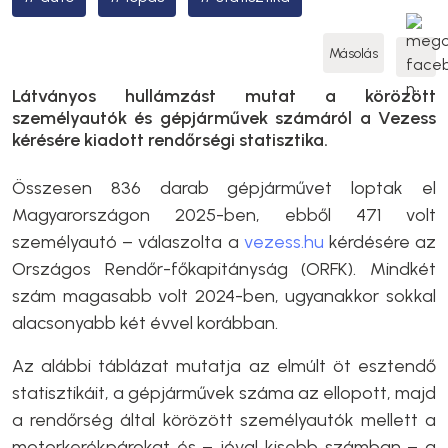
Másolás
Látványos hullámzást mutat a körözött
személyautók és gépjárművek számáról a Vezess
kérésére kiadott rendőrségi statisztika.
Összesen 836 darab gépjárművet loptak el
Magyarországon 2025-ben, ebből 471 volt
személyautó – válaszolta a
vezess.hu
kérdésére az
Országos Rendőr-főkapitányság (ORFK). Mindkét
szám magasabb volt 2024-ben, ugyanakkor sokkal
alacsonyabb két évvel korábban.
Az alábbi táblázat mutatja az elmúlt öt esztendő
statisztikáit, a gépjárművek száma az ellopott, majd
a rendőrség által körözött személyautók mellett a
motorkerékpárokat és – jóval kisebb számban – a