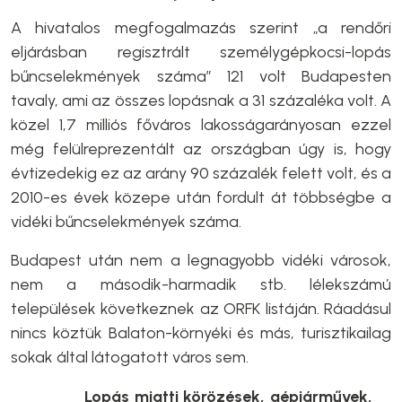
A hivatalos megfogalmazás szerint „a rendőri
eljárásban regisztrált személygépkocsi-lopás
bűncselekmények száma” 121 volt Budapesten
tavaly, ami az összes lopásnak a 31 százaléka volt. A
közel 1,7 milliós főváros lakosságarányosan ezzel
még felülreprezentált az országban úgy is, hogy
évtizedekig ez az arány 90 százalék felett volt, és a
2010-es évek közepe után fordult át többségbe a
vidéki bűncselekmények száma.
Budapest után nem a legnagyobb vidéki városok,
nem a második-harmadik stb. lélekszámú
települések következnek az ORFK listáján. Ráadásul
nincs köztük Balaton-környéki és más, turisztikailag
sokak által látogatott város sem.
Lopás miatti körözések, gépjárművek,