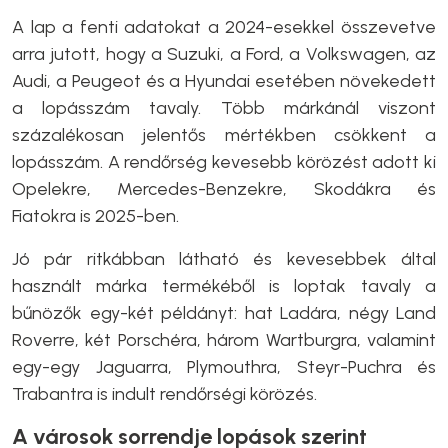
A lap a fenti adatokat a 2024-esekkel összevetve
arra jutott, hogy a Suzuki, a Ford, a Volkswagen, az
Audi, a Peugeot és a Hyundai esetében növekedett
a lopásszám tavaly. Több márkánál viszont
százalékosan jelentős mértékben csökkent a
lopásszám. A rendőrség kevesebb körözést adott ki
Opelekre, Mercedes-Benzekre, Skodákra és
Fiatokra is 2025-ben.
Jó pár ritkábban látható és kevesebbek által
használt márka termékéből is loptak tavaly a
bűnözők egy-két példányt: hat Ladára, négy Land
Roverre, két Porschéra, három Wartburgra, valamint
egy-egy Jaguarra, Plymouthra, Steyr-Puchra és
Trabantra is indult rendőrségi körözés.
A városok sorrendje lopások szerint