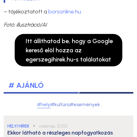
– tájékoztatott a
borsonline.hu.
Fotó: illusztráció/AI
Itt állíthatod be, hogy a Google
kereső elöl hozza az
egerszegihirek.hu-s találatokat
# AJÁNLÓ
#helyi
#kultúra
#események
HELYI HÍREK
●
vasárnap, 20:50
Ekkor látható a részleges napfogyatkozás