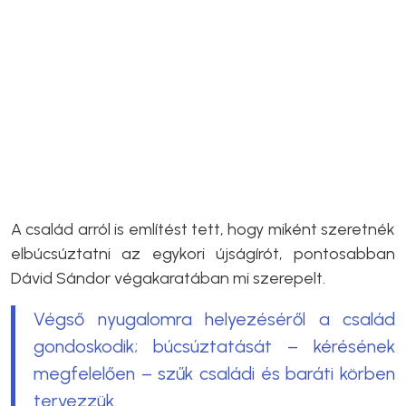
A család arról is említést tett, hogy miként szeretnék
elbúcsúztatni az egykori újságírót, pontosabban
Dávid Sándor végakaratában mi szerepelt.
Végső nyugalomra helyezéséről a család
gondoskodik; búcsúztatását – kérésének
megfelelően – szűk családi és baráti körben
tervezzük.