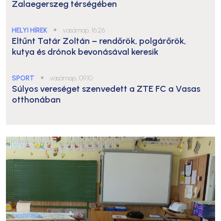
Zalaegerszeg térségében
HELYI HÍREK
●
vasárnap, 16:26
Eltűnt Tatár Zoltán – rendőrök, polgárőrök,
kutya és drónok bevonásával keresik
SPORT
●
vasárnap, 09:10
Súlyos vereséget szenvedett a ZTE FC a Vasas
otthonában