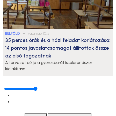
BELFÖLD
●
vasárnap, 10:15
35 perces órák és a házi feladat korlátozása:
14 pontos javaslatcsomagot állítottak össze
az alsó tagozatnak
A tervezet célja a gyerekbarát iskolarendszer
kialakítása.