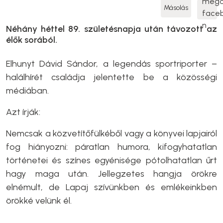
Másolás
Néhány héttel 89. születésnapja után távozott az
élők sorából.
Elhunyt Dávid Sándor, a legendás sportriporter –
halálhírét családja jelentette be a közösségi
médiában.
Azt írják:
Nemcsak a közvetítőfülkéből vagy a könyvei lapjairól
fog hiányozni: páratlan humora, kifogyhatatlan
történetei és színes egyénisége pótolhatatlan űrt
hagy maga után. Jellegzetes hangja örökre
elnémult, de Lapaj szívünkben és emlékeinkben
örökké velünk él.