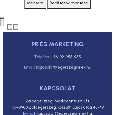
Mégsem
Beállítások mentése
PR ÉS MARKETING
Telefon:
+36-92-955-955
Email:
kapcsolat@egerszegihirek.hu
KAPCSOLAT
Zalaegerszegi Médiacentrum Kft.
HU–8900 Zalaegerszeg, Kossuth Lajos utca 45-49.
E-mail:
kapcsolat@egerszegihirek.hu